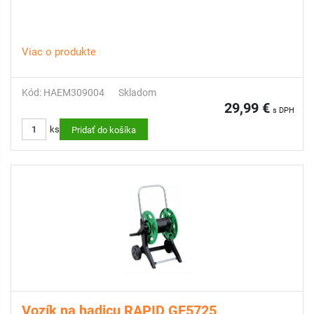
Viac o produkte
Kód: HAEM309004
Skladom
29,99 €
s DPH
ks
Pridať do košíka
Vozík na hadicu RAPID GF5725