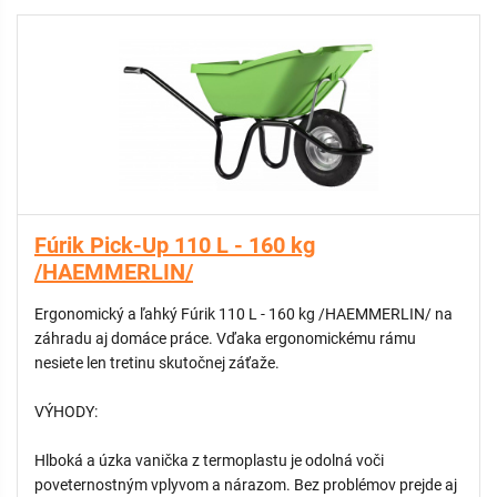
Fúrik Pick-Up 110 L - 160 kg
/HAEMMERLIN/
Ergonomický a ľahký Fúrik 110 L - 160 kg /HAEMMERLIN/ na
záhradu aj domáce práce. Vďaka ergonomickému rámu
nesiete len tretinu skutočnej záťaže.
VÝHODY:
Hlboká a úzka vanička z termoplastu je odolná voči
poveternostným vplyvom a nárazom. Bez problémov prejde aj