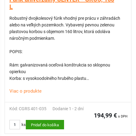
L
Robustný dvojkolesový fúrik vhodný pre prácu v záhradách
alebo na veľkých pozemkoch. Vybavený pevnou zelenou
plastovou korbou s objemom 160 litrov, ktorá odoláva
náročným podmienkam.
POPIS:
Rám: galvanizovaná oceľová konštrukcia so sklopnou
opierkou
Korba: s vysokoodolného hrubého plastu
Kolesá: 4-vrstvové pneumatické kolesá s pevnou plastovou
Viac o produkte
diskovou nábojnicou
Objem korby: 160 litrov
Kód: CGRS 401-035
Dodanie 1 - 2 dní
ODPORÚČAME:
Vak na vodu 80 L do korby fúrika, s ružicou a
194,99 €
s DPH
protišmykovou podložkou
ks
Pridať do košíka