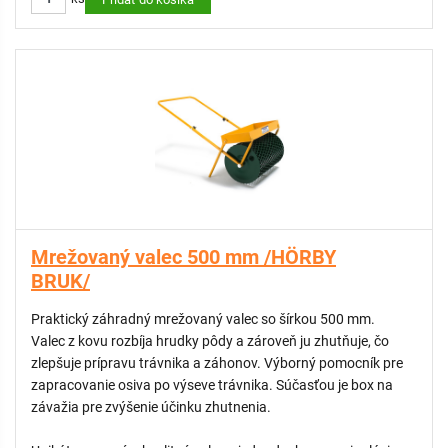
Valec je vyrobený z kvalitnej a pevnej ocele, ktorá zaručuje dlhú
životnosť a odolnosť voči poškodeniu. Zároveň si zachováva
kompaktné rozmery a primeranú hmotnosť, čo uľahčuje
manipuláciu aj skladovanie.
Možnosť naplnenia: piesok alebo voda
Mrežovaný valec 500 mm /HÖRBY
BRUK/
Praktický záhradný mrežovaný valec so šírkou 500 mm.
Valec z kovu rozbíja hrudky pôdy a zároveň ju zhutňuje, čo
zlepšuje prípravu trávnika a záhonov. Výborný pomocník pre
zapracovanie osiva po výseve trávnika. Súčasťou je box na
závažia pre zvýšenie účinku zhutnenia.