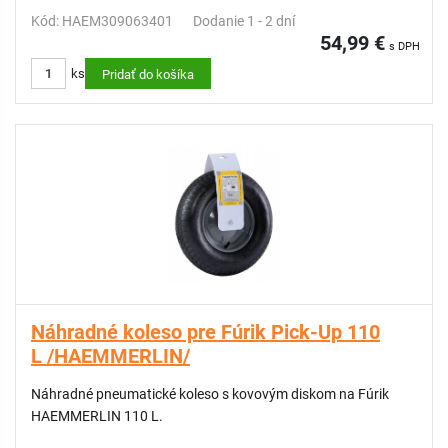
Kód: HAEM309063401
Dodanie 1 - 2 dní
54,99 €
s DPH
ks
Pridať do košíka
Náhradné koleso pre Fúrik Pick-Up 110
L /HAEMMERLIN/
Náhradné pneumatické koleso s kovovým diskom na Fúrik
HAEMMERLIN 110 L.