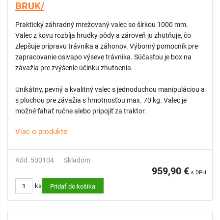
BRUK/
Praktický záhradný mrežovaný valec so šírkou 1000 mm.
Valec z kovu rozbíja hrudky pôdy a zároveň ju zhutňuje, čo
zlepšuje prípravu trávnika a záhonov. Výborný pomocník pre
zapracovanie osivapo výseve trávnika. Súčasťou je box na
závažia pre zvýšenie účinku zhutnenia.
Unikátny, pevný a kvalitný valec s jednoduchou manipuláciou a
s plochou pre závažia s hmotnosťou max. 70 kg. Valec je
možné ťahať ručne alebo pripojiť za traktor.
Viac o produkte
Kód: 500104
Skladom
959,90 €
s DPH
ks
Pridať do košíka