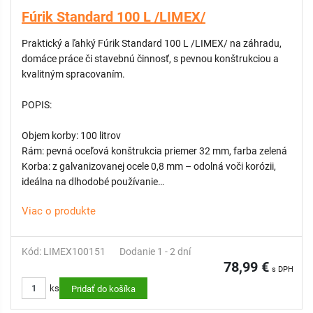
Fúrik Standard 100 L /LIMEX/
ODPORÚČAME:
Vak na vodu 80 L do korby fúrika, s ružicou a
protišmykovou podložkou
Praktický a ľahký Fúrik Standard 100 L /LIMEX/ na záhradu,
domáce práce či stavebnú činnosť, s pevnou konštrukciou a
kvalitným spracovaním.
POPIS:
Objem korby: 100 litrov
Rám: pevná oceľová konštrukcia priemer 32 mm, farba zelená
Korba: z galvanizovanej ocele 0,8 mm – odolná voči korózii,
ideálna na dlhodobé používanie
Koleso: 2-plášťová pneumatika s dušou, veľkosť 3,5 – 8,
Viac o produkte
kovový disk, polypropylénové klzné ložisko
Ložiská kolies: vyrobené z polypropylénu – bezúdržbové a
odolné voči opotrebovaniu
Kód: LIMEX100151
Dodanie 1 - 2 dní
Rukoväte: z elastoméru – príjemné na uchopenie,
78,99 €
s DPH
protišmykové
ks
Pridať do košíka
ODPORÚČAME:
Vak na vodu 80 L do korby fúrika, s ružicou a