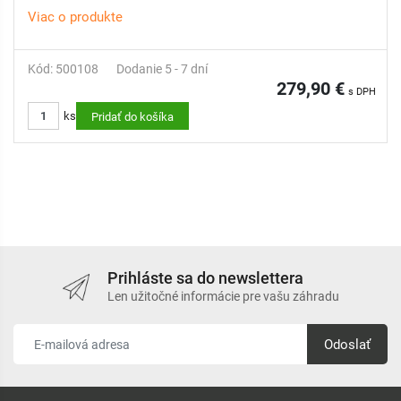
Viac o produkte
Pre veľké plochy: Efektívne vyrovnáva nerovnosti a udržiava
trávnik v dokonalej rovine.
Multifunkčné využitie: Okrem úpravy trávnika je ideálny aj ako
Kód: 500108
Dodanie 5 - 7 dní
zarovnávač jazdeckých plôch alebo športových povrchov.
279,90 €
s DPH
Jednoduché pripojenie: Určený na ťahanie za záhradným
ks
traktorom alebo ATV.
Pridať do košíka
Prihláste sa do newslettera
Len užitočné informácie pre vašu záhradu
Odoslať