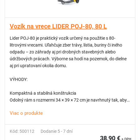
Vozík na vrece LIDER POJ-80, 80 L
Lider POJ-80 je praktický vozík určený na použitie s 80-
litrovými vrecami. Uľahčuje zber trávy, lístia, buriny či iného
odpadu – zo záhrady aj pri drobných stavebných alebo
údržbových prácach. Výborne sa hodí na pozemok, do dielne
aj pri upratovaní okolia domu.
VÝHODY:
Kompaktná a stabilná konštrukcia
Odolný rám s rozmermi 34 × 39 × 72 cm je navrhnutý tak, aby
poskytoval stabilnú oporu aj plne naplnenému vrecu, pričom
Viac o produkte
zaberá minimum miesta. Vozík je ľahký, skladný a jednoducho
sa uskladňuje.
Kód: 500112
Dodanie 5 - 7 dní
Pohodlný presun v teréne
38,90 €
s DPH