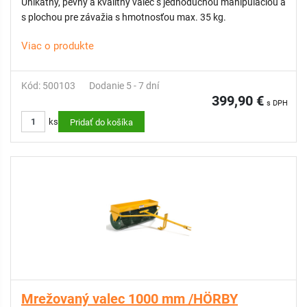
Unikátny, pevný a kvalitný valec s jednoduchou manipuláciou a
s plochou pre závažia s hmotnosťou max. 35 kg.
Viac o produkte
Kód: 500103
Dodanie 5 - 7 dní
399,90 €
s DPH
ks
Pridať do košíka
Mrežovaný valec 1000 mm /HÖRBY