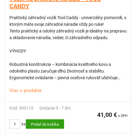
CANDY
KOMPATIBILNÉ:
Náhradná korba pre Fúrik Pick-Up 110 L
Praktický záhradný vozík Tool Caddy - univerzálny pomocník, s
Náhradné koleso pre Fúrik Pick-Up 110 L
ktorým máte svoje záhradné náradie vždy po ruke!
Tento praktický a odolný záhradný vozík je ideálny na prepravu
ODPORÚČAME:
Vak na vodu 80 L do korby fúrika, s ružicou a
a skladovanie náradia, vedier, či záhradného odpadu.
protišmykovou podložkou
VÝHODY:
Robustná konštrukcia – kombinácia kvalitného kovu a
odolného plastu zaručuje dlhú životnosť a stabilitu.
Ergonomické ovládanie – pevná oceľová rukoväť uľahčuje
vedenie a manipuláciu.
Viac o produkte
Plynulý pohyb – stabilné kolesá sa hladko otáčajú po rôznych
povrchoch.
Veľká kapacita – nosnosť až 45 kg
Kód: 500110
Dodanie 5 - 7 dní
41,00 €
s DPH
PRAKTICKÉ RIEŠENIA PRE KAŽDÉHO ZÁHRADNÍKA:
ks
Pridať do košíka
2 ODOLNÉ VEDRÁ: