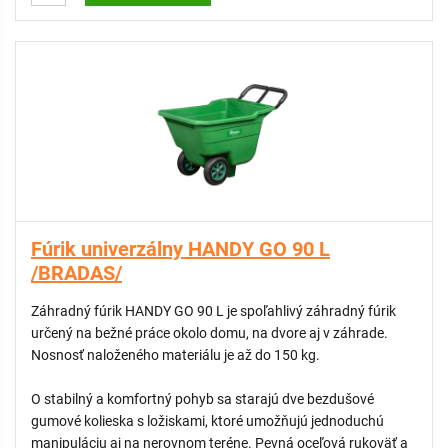
ODPORÚČAME:
Vak na vodu 80 L do korby fúrika, s ružicou a
protišmykovou podložkou
Fúrik univerzálny HANDY GO 90 L
/BRADAS/
Záhradný fúrik HANDY GO 90 L je spoľahlivý záhradný fúrik
určený na bežné práce okolo domu, na dvore aj v záhrade.
Nosnosť naloženého materiálu je až do 150 kg.
O stabilný a komfortný pohyb sa starajú dve bezdušové
gumové kolieska s ložiskami, ktoré umožňujú jednoduchú
manipuláciu aj na nerovnom teréne. Pevná oceľová rukoväť a