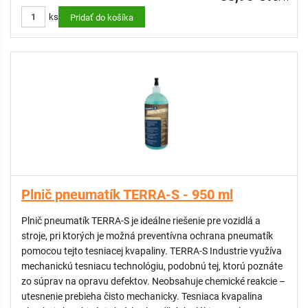
Dve transportné kolesá s priemerom 14,5 cm umožňujú
ks
jednoduchú manipuláciu na spevnených aj trávnatých
Pridať do košíka
plochách. Bez problémov si poradí aj s mierne nerovným
terénom.
Bezpečné uchytenie vreca
Zadná časť vozíka je vybavená nastaviteľným gumovým
držiakom, ktorý zabraňuje skĺznutiu alebo vypadnutiu vreca
počas presunu. Zvyšuje tak komfort práce a eliminuje potrebu
neustáleho upravovania vreca.
Plnič pneumatík TERRA-S - 950 ml
Plnič pneumatík TERRA-S je ideálne riešenie pre vozidlá a
stroje, pri ktorých je možná preventívna ochrana pneumatík
pomocou tejto tesniacej kvapaliny. TERRA-S Industrie využíva
mechanickú tesniacu technológiu, podobnú tej, ktorú poznáte
zo súprav na opravu defektov. Neobsahuje chemické reakcie –
utesnenie prebieha čisto mechanicky. Tesniaca kvapalina