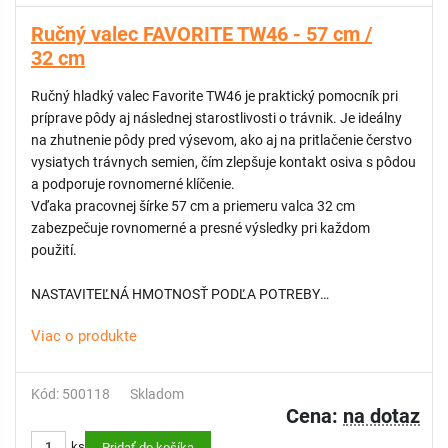
Mrazuvzdorné a antikorózne vlastnosti do -25 °C
Ručný valec FAVORITE TW46 - 57 cm /
32 cm
.
Nehorľavé a zdravotne nezávadné
Ručný hladký valec Favorite TW46 je praktický pomocník pri
príprave pôdy aj následnej starostlivosti o trávnik. Je ideálny
.
na zhutnenie pôdy pred výsevom, ako aj na pritlačenie čerstvo
Neškodí pneumatikám ani diskom.
vysiatych trávnych semien, čím zlepšuje kontakt osiva s pôdou
a podporuje rovnomerné klíčenie.
NÁVOD NA POUŽITIE:
Vďaka pracovnej šírke 57 cm a priemeru valca 32 cm
zabezpečuje rovnomerné a presné výsledky pri každom
Postup je rovnaký pri existujúcom defekte aj pri preventívnej
použití.
aplikácii:
NASTAVITEĽNÁ HMOTNOSŤ PODĽA POTREBY
- Vypustite vzduch z pneumatiky
Valec je možné naplniť vodou alebo pieskom a prispôsobiť tak
- Odstráňte ventilový vklad pomocou nástroja v uzávere fľaše
Viac o produkte
jeho hmotnosť aktuálnym podmienkam. Objem 46 litrov
- Vstreknite predpísané množstvo tesniacej kvapaliny do
umožňuje flexibilné využitie na rôznych typoch pôdy – od
pneumatiky
ľahkých záhradných plôch až po náročnejší terén.
- Naskrutkujte ventilový vklad späť
Kód: 500118
Skladom
Cena:
na dotaz
- Nafúkajte pneumatiku na odporúčaný tlak
ODOLNÁ KONŠTRUKCIA A JEDNODUCHÁ MANIPULÁCIA
ks
Pridať do košíka