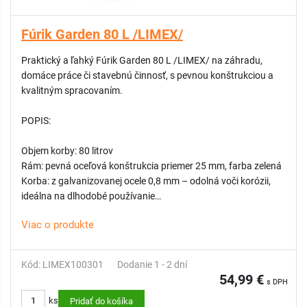
Fúrik Garden 80 L /LIMEX/
Praktický a ľahký Fúrik Garden 80 L /LIMEX/ na záhradu,
domáce práce či stavebnú činnosť, s pevnou konštrukciou a
kvalitným spracovaním.
POPIS:
Objem korby: 80 litrov
Rám: pevná oceľová konštrukcia priemer 25 mm, farba zelená
Korba: z galvanizovanej ocele 0,8 mm – odolná voči korózii,
ideálna na dlhodobé používanie
Koleso: 2-plášťová pneumatika s dušou, veľkosť 3,5 – 8,
Viac o produkte
kovový disk, polypropylénové klzné ložisko
Ložiská kolies: vyrobené z polypropylénu – bezúdržbové a
odolné voči opotrebovaniu
Kód: LIMEX100301
Dodanie 1 - 2 dní
Rukoväte: z elastoméru – príjemné na uchopenie,
54,99 €
s DPH
protišmykové
ks
Pridať do košíka