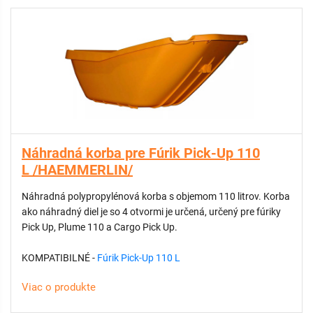
Okrúhle vedro – 20 L (priemer 30 × výška 36 cm) na väčšie
náradie alebo záhradný odpad.
Štvorcové vedro – 12 L (30 × 21,5 × 29,5 cm) na menšie
pomôcky.
TEXTÍLNA TAŠKA NA NÁRADIE – odolná voči oderu, s 12
priehradkami pre menšie náradie, rukavice či doplnky.
MOŽNOSŤ UPEVNIŤ PLASTOVÉ VRECIA – praktické riešenie
pre zber lístia alebo odpadu.
Náhradná korba pre Fúrik Pick-Up 110
L /HAEMMERLIN/
Náhradná polypropylénová korba s objemom 110 litrov. Korba
ako náhradný diel je so 4 otvormi je určená, určený pre fúriky
Pick Up, Plume 110 a Cargo Pick Up.
KOMPATIBILNÉ -
Fúrik Pick-Up 110 L
Viac o produkte