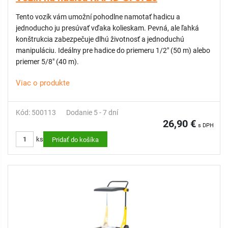
Tento vozík vám umožní pohodlne namotať hadicu a
jednoducho ju presúvať vďaka kolieskam. Pevná, ale ľahká
konštrukcia zabezpečuje dlhú životnosť a jednoduchú
manipuláciu. Ideálny pre hadice do priemeru 1/2" (50 m) alebo
priemer 5/8" (40 m).
Viac o produkte
Kód: 500113
Dodanie 5 - 7 dní
26,90 €
s DPH
ks
Pridať do košíka