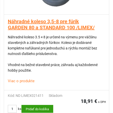
Náhradné koleso 3,5-8 pre fúrik
GARDEN 80 a STANDARD 100 /LIMEX/
Náhradné koleso 3.5 × 8 je určené na výmenu pre väčšinu
stavebných a záhradných fúrikov. Koleso je dodávané
kompletne nafúkané pre jednoduchú a rýchlu montáž bez
nutnosti ďalšieho príslušenstva.
Vhodné na bežné stavebné práce, záhradu aj každodenné
hobby použitie.
Viac o produkte
Kód: ND LIMEX021411
Skladom
18,91 €
s DPH
ks
Pridať do košíka