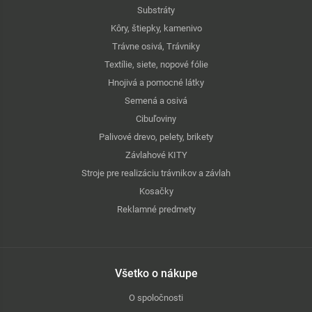
Substráty
Kôry, štiepky, kamenivo
Trávne osivá, Trávniky
Textílie, siete, nopové fólie
Hnojivá a pomocné látky
Semená a osivá
Cibuľoviny
Palivové drevo, pelety, brikety
Závlahové KITY
Stroje pre realizáciu trávnikov a závlah
Kosačky
Reklamné predmety
Všetko o nákupe
O spoločnosti