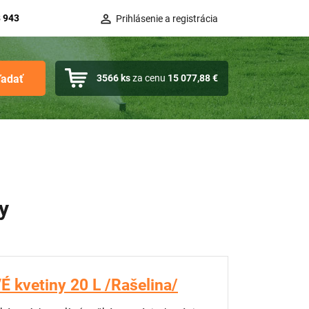
 943
Prihlásenie a registrácia
ľadať
3566
ks
za cenu
15 077,88 €
y
 kvetiny 20 L /Rašelina/