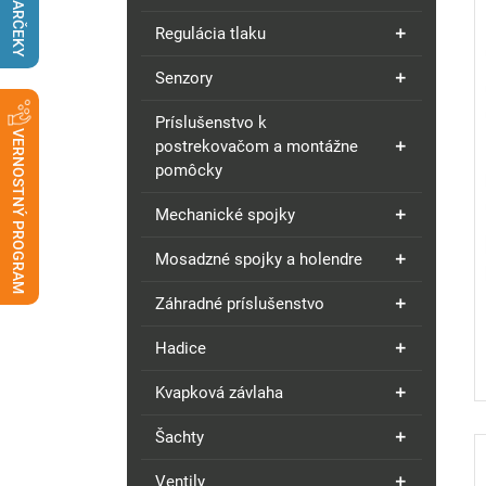
DARČEKY
Regulácia tlaku
Senzory
Príslušenstvo k
VERNOSTNÝ PROGRAM
postrekovačom a montážne
pomôcky
Mechanické spojky
Mosadzné spojky a holendre
Záhradné príslušenstvo
Hadice
Kvapková závlaha
Šachty
Ventily