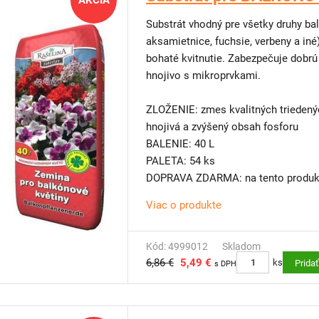
AKCIA
Substrát vhodný pre všetky druhy bal
aksamietnice, fuchsie, verbeny a in
bohaté kvitnutie. Zabezpečuje dobr
hnojivo s mikroprvkami.
ZLOŽENIE: zmes kvalitných triedenýc
hnojivá a zvýšený obsah fosforu
BALENIE: 40 L
PALETA: 54 ks
DOPRAVA ZDARMA: na tento produkt
Viac o produkte
TIP OD NÁS: Máte málo miesta na 
Skúste
vertikálne steny
. Pre balkón
vertikálne zelené steny, vďaka ktorým
Kód: 4999012
Skladom
6,86 €
5,49 €
obmedzenom priestore.
ks
Prida
s DPH
Výhody, údržba a výber rastlín
Ako vyzerajú, ako fungujú vertikálne