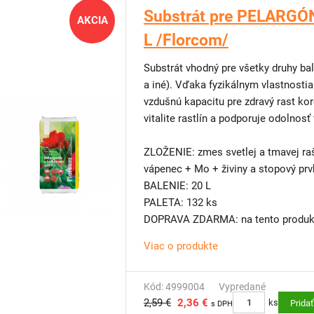
Substrát pre PELARGÓN
AKCIA
L /Florcom/
Substrát vhodný pre všetky druhy balk
a iné). Vďaka fyzikálnym vlastnost
vzdušnú kapacitu pre zdravý rast k
vitalite rastlín a podporuje odolno
ZLOŽENIE: zmes svetlej a tmavej ra
vápenec + Mo + živiny a stopový prv
BALENIE: 20 L
PALETA: 132 ks
DOPRAVA ZDARMA: na tento produkt
Viac o produkte
TIP OD NÁS: Máte málo miesta na 
Skúste
vertikálne steny
. Pre balkón
vertikálne zelené steny, vďaka ktorým
Kód: 4999004
Vypredané
2,59 €
2,36 €
obmedzenom priestore.
ks
Prida
s DPH