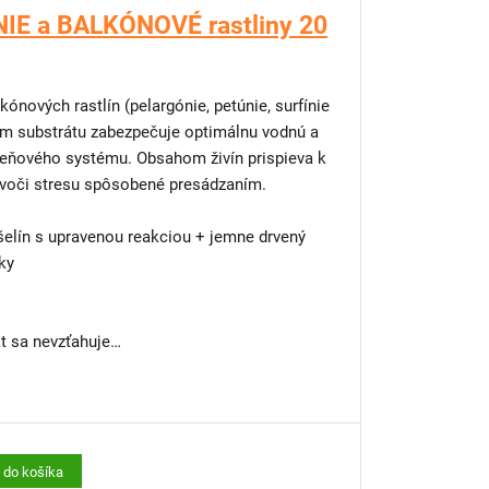
IE a BALKÓNOVÉ rastliny 20
ónových rastlín (pelargónie, petúnie, surfínie
iam substrátu zabezpečuje optimálnu vodnú a
oreňového systému. Obsahom živín prispieva k
sť voči stresu spôsobené presádzaním.
šelín s upravenou reakciou + jemne drvený
ky
 sa nevzťahuje
výsadbu?
y, terasy alebo malé dvory máme riešenie –
 si vypestujete kvety, bylinky či jahody aj v
ť do košíka