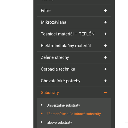
Filtre
Mikrozávlaha
Tesniaci materiál – TEFLÓN
Elektroinštalačný materiál
Zelené strechy
Čerpacia technika
Chovateľské potreby
Substráty
Univerzálne substráty
Záhradnícke a Balkónové substráty
Izbové substráty