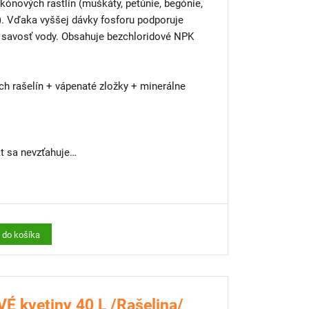
kónových rastlín (muškáty, petúnie, begónie,
é). Vďaka vyššej dávky fosforu podporuje
ú savosť vody. Obsahuje bezchloridové NPK
h rašelín + vápenaté zložky + minerálne
 sa nevzťahuje
výsadbu?
y, terasy alebo malé dvory máme riešenie –
 si vypestujete kvety, bylinky či jahody aj v
ť do košíka
 steny
É kvetiny 40 L /Rašelina/