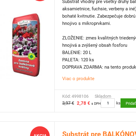
Substrát vhodný pre všetky druhy bal
aksamietnice, fuchsie, verbeny a in
bohaté kvitnutie. Zabezpečuje dobr
hnojivo s mikroprvkami.
ZLOŽENIE: zmes kvalitných triedenýc
hnojivá a zvýšený obsah fosforu
BALENIE: 20 L
PALETA: 120 ks
DOPRAVA ZDARMA: na tento produkt
Viac o produkte
TIP OD NÁS: Máte málo miesta na 
Skúste
vertikálne steny
. Pre balkón
vertikálne zelené steny, vďaka ktorým
Kód: 4998106
Skladom
3,97 €
2,78 €
obmedzenom priestore.
ks
Prida
s DPH
Výhody, údržba a výber rastlín
Ako vyzerajú, ako fungujú vertikálne
Substrát pre BALKÓNOV