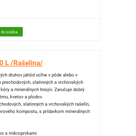
 sa nevzťahuje
radajok odporúčame použiť
praktický úchyt na
 na paradajky, papriky či uhorky.
ť do košíka
 L /Rašelina/
ých druhov jahôd voľne v pôde alebo v
 prechodových, slatinných a vrchovských
 kôry a minerálnych hnojív. Zaručuje dobrý
ému, kvetov a plodov.
chodových, slatinných a vrchovských rašelín,
kôrového kompostu, s prídavkom minerálnych
vo s mikroprvkami