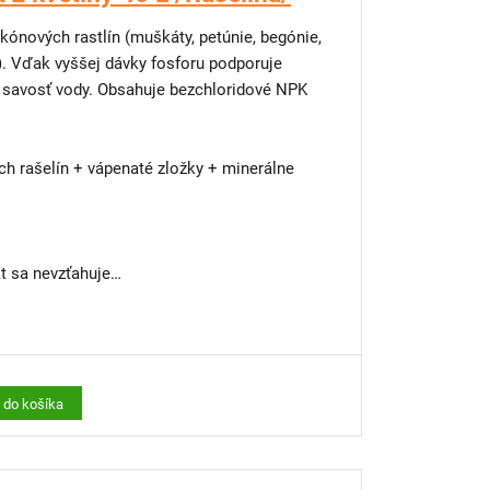
kónových rastlín (muškáty, petúnie, begónie,
é). Vďak vyššej dávky fosforu podporuje
ú savosť vody. Obsahuje bezchloridové NPK
h rašelín + vápenaté zložky + minerálne
 sa nevzťahuje
výsadbu?
y, terasy alebo malé dvory máme riešenie –
 si vypestujete kvety, bylinky či jahody aj v
ť do košíka
 steny