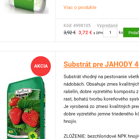
DOPRAVA ZDARMA: na tento produkt
Viac o produkte
TIP OD NÁS: Pre lepšie vedenie pa
rastliny
– šetrný k rastlinám, ideálny
Kód: 4998105
Vypredané
3,92 €
3,72 €
ks
Prida
s DPH
Substrát pre JAHODY 40
AKCIA
Substrát vhodný na pestovanie všetk
nádobách. Obsahuje zmes kvalitných
rašelín, dobre vyzretého kompostu z
rast, bohatú tvorbu koreňového syst
Je vyrobená zo zmesi kvalitných pre
dobre vyzretého jemne triedeného 
hnojív.
ZLOŽENIE: bezchloridové NPK hnoji