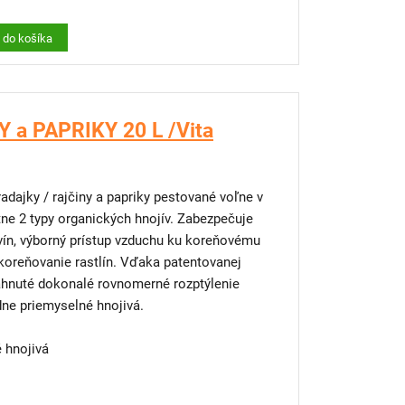
 si vypestujete kvety, bylinky či jahody aj v
ť do košíka
 steny
 a PAPRIKY 20 L /Vita
adajky / rajčiny a papriky pestované voľne v
ne 2 typy organických hnojív. Zabezpečuje
vín, výborný prístup vzduchu ku koreňovému
koreňovanie rastlín. Vďaka patentovanej
iahnuté dokonalé rovnomerné rozptýlenie
dne priemyselné hnojivá.
 hnojivá