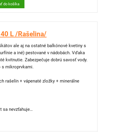
ať do košíka
 steny
40 L /Rašelina/
kátov ale aj na ostatné balkónové kvetiny s
urfínie a iné) pestované v nádobách. Vďaka
té kvitnutie. Zabezpečuje dobrú savosť vody.
 s mikroprvkami.
h rašelín + vápenaté zložky + minerálne
 sa nevzťahuje
výsadbu?
y, terasy alebo malé dvory máme riešenie –