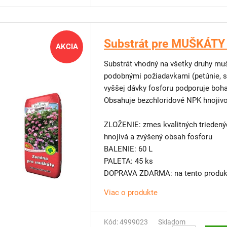
Výhody, údržba a výber rastlín
Ako vyzerajú, ako fungujú vertikálne
Substrát pre MUŠKÁTY 
AKCIA
Substrát vhodný na všetky druhy muš
podobnými požiadavkami (petúnie, s
vyššej dávky fosforu podporuje boha
Obsahuje bezchloridové NPK hnojivo
ZLOŽENIE: zmes kvalitných triedenýc
hnojivá a zvýšený obsah fosforu
BALENIE: 60 L
PALETA: 45 ks
DOPRAVA ZDARMA: na tento produkt
Viac o produkte
TIP OD NÁS: Máte málo miesta na 
Skúste
vertikálne steny
. Pre balkón
vertikálne zelené steny, vďaka ktorým
Kód: 4999023
Skladom