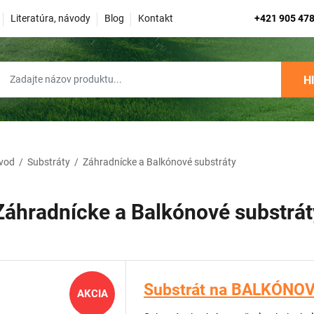
Literatúra, návody
Blog
Kontakt
+421 905 478
H
vod
/
Substráty
/
Záhradnícke a Balkónové substráty
Záhradnícke a Balkónové substrát
Substrát na BALKÓNOVÉ
AKCIA