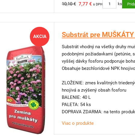
10,10 €
7,77 €
obmedzenom priestore.
ks
Prid
s DPH
Výhody, údržba a výber rastlín
Ako vyzerajú, ako fungujú vertikálne
Substrát pre MUŠKÁTY 
AKCIA
Substrát vhodný na všetky druhy muš
podobnými požiadavkami (petúnie, s
vyššej dávky fosforu podporuje boha
Obsahuje bezchloridové NPK hnojivo
ZLOŽENIE: zmes kvalitných triedenýc
hnojivá a zvýšený obsah fosforu
BALENIE: 40 L
PALETA: 54 ks
DOPRAVA ZDARMA: na tento produkt
Viac o produkte
TIP OD NÁS: Máte málo miesta na 
Skúste
vertikálne steny
. Pre balkón