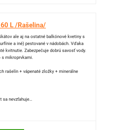
 steny
60 L /Rašelina/
kátov ale aj na ostatné balkónové kvetiny s
urfínie a iné) pestované v nádobách. Vďaka
té kvitnutie. Zabezpečuje dobrú savosť vody.
 s mikroprvkami.
h rašelín + vápenaté zložky + minerálne
 sa nevzťahuje
výsadbu?
y, terasy alebo malé dvory máme riešenie –
 si vypestujete kvety, bylinky či jahody aj v