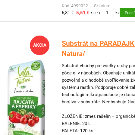
vertikálne zelené steny, vďaka ktorým
Kód: 4999022
Skladom
6,81 €
5,51 €
obmedzenom priestore.
ks
Prida
s DPH
Výhody, údržba a výber rastlín
Ako vyzerajú, ako fungujú vertikálne
Substrát na PARADAJKY
AKCIA
Natura/
Substrát vhodný pre všetky druhy par
pôde aj v nádobách. Obsahuje unikát
pozvoľné a dlhodobé uvoľňovanie ži
systému rastlín. Podporuje dobré za
technológií mikrogranulácie je dos
hnojiva v substráte. Neobsahuje žia
ZLOŽENIE: zmes rašelín + organické
BALENIE: 20 L
PALETA: 120 ks