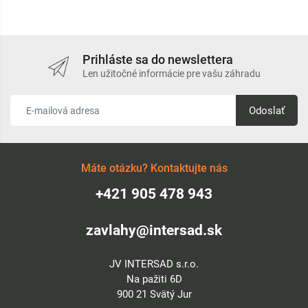
Prihláste sa do newslettera
Len užitočné informácie pre vašu záhradu
Odoslať
Máte otázku? Kontaktujte nás
+421 905 478 943
zavlahy@intersad.sk
JV INTERSAD s.r.o.
Na pažiti 6D
900 21 Svätý Jur