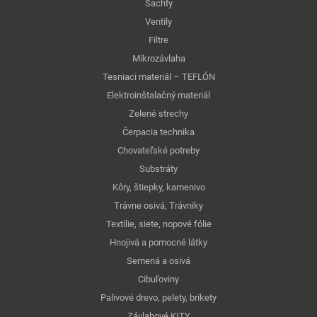
Šachty
Ventily
Filtre
Mikrozávlaha
Tesniaci materiál – TEFLÓN
Elektroinštalačný materiál
Zelené strechy
Čerpacia technika
Chovateľské potreby
Substráty
Kôry, štiepky, kamenivo
Trávne osivá, Trávniky
Textílie, siete, nopové fólie
Hnojivá a pomocné látky
Semená a osivá
Cibuľoviny
Palivové drevo, pelety, brikety
Závlahové KITY