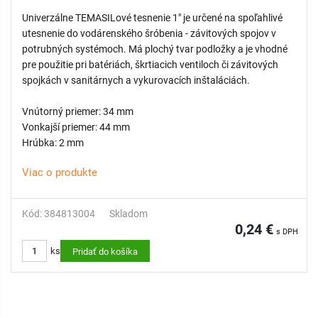
Univerzálne TEMASILové tesnenie 1" je určené na spoľahlivé
utesnenie do vodárenského šróbenia - závitových spojov v
potrubných systémoch. Má plochý tvar podložky a je vhodné
pre použitie pri batériách, škrtiacich ventiloch či závitových
spojkách v sanitárnych a vykurovacích inštaláciách.
Vnútorný priemer: 34 mm
Vonkajší priemer: 44 mm
Hrúbka: 2 mm
Viac o produkte
Kód: 384813004
Skladom
0,24 €
s DPH
ks
Pridať do košíka