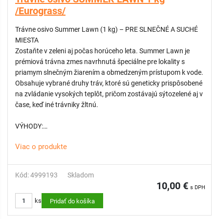
/Eurograss/
Trávne osivo Summer Lawn (1 kg) – PRE SLNEČNÉ A SUCHÉ
MIESTA
Zostaňte v zeleni aj počas horúceho leta. Summer Lawn je
prémiová trávna zmes navrhnutá špeciálne pre lokality s
priamym slnečným žiarením a obmedzeným prístupom k vode.
Obsahuje vybrané druhy tráv, ktoré sú geneticky prispôsobené
na zvládanie vysokých teplôt, pričom zostávajú sýtozelené aj v
čase, keď iné trávniky žltnú.
VÝHODY:
Viac o produkte
- Vysoká tolerancia voči suchu: Použité odrody sú šetrné k
spotrebe vody a vyžadujú menej častú závlahu.
- Hlboký koreňový systém: Trávy siahajú koreňmi hlbšie do
Kód: 4999193
Skladom
pôdy, vďaka čomu čerpajú vlhkosť aj z hlbších vrstiev zeme.
10,00 €
s DPH
- Rýchla regenerácia: Po období extrémneho sucha sa trávnik
ks
dokáže bleskovo zregenerovať a opätovne ozelenieť po prvých
Pridať do košíka
zrážkach.