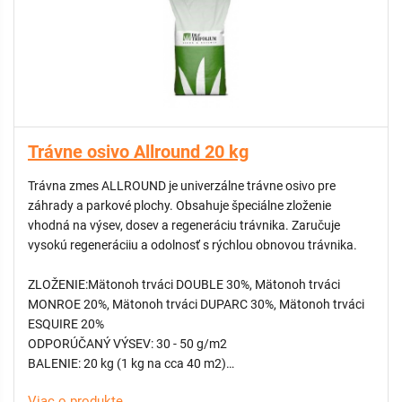
Trávne osivo Allround 20 kg
Trávna zmes ALLROUND je univerzálne trávne osivo pre
záhrady a parkové plochy. Obsahuje špeciálne zloženie
vhodná na výsev, dosev a regeneráciu trávnika. Zaručuje
vysokú regeneráciiu a odolnosť s rýchlou obnovou trávnika.
ZLOŽENIE:Mätonoh trváci DOUBLE 30%, Mätonoh trváci
MONROE 20%, Mätonoh trváci DUPARC 30%, Mätonoh trváci
ESQUIRE 20%
ODPORÚČANÝ VÝSEV: 30 - 50 g/m2
BALENIE: 20 kg (1 kg na cca 40 m2)
DOPRAVA ZDARMA: na tento produkt sa nevzťahuje
Viac o produkte