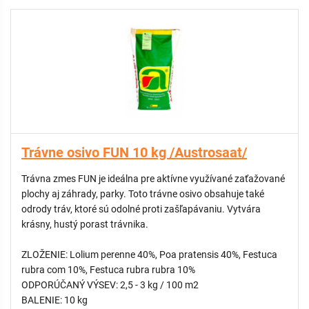
- Testované v južnej Európe: Zmes bola úspešne preverená v
náročných stredomorských podmienkach, čo zaručuje jej
odolnosť.
- Vhodné pre robotické kosačky: Špeciálne zloženie podporuje
hustnutie trávnika pri častom a nízkom kosení, ktoré robotické
kosačky vykonávajú.
NÁVOD NA APLIKÁCIU A STAROSTLIVOSŤ:
Pre dosiahnutie najlepších výsledkov odporúčame plochu pred
Trávne osivo FUN 10 kg /Austrosaat/
výsevom zbaviť buriny a mierne skypriť. Po zasiatí osivo jemne
zapracujte do pôdy a udržiavajte plochu vlhkú až do prvého
Trávna zmes FUN je ideálna pre aktívne využívané zaťažované
kosenia.
plochy aj záhrady, parky. Toto trávne osivo obsahuje také
- Odporúčanie pre kosenie: V období extrémnych horúčav
odrody tráv, ktoré sú odolné proti zašľapávaniu. Vytvára
odporúčame zvýšiť výšku kosenia o 1 – 2 cm. Dlhšie steblá
krásny, hustý porast trávnika.
tienia pôdu, čím znižujú vyparovanie vody a chránia koreňový
krčok pred spálením.
ZLOŽENIE: Lolium perenne 40%, Poa pratensis 40%, Festuca
- Závlaha: Aj keď je zmes odolná voči suchu, pre udržanie sýtej
rubra com 10%, Festuca rubra rubra 10%
farby odporúčame výdatnú závlahu v skorých ranných
ODPORÚČANÝ VÝSEV: 2,5 - 3 kg / 100 m2
hodinách.
BALENIE: 10 kg