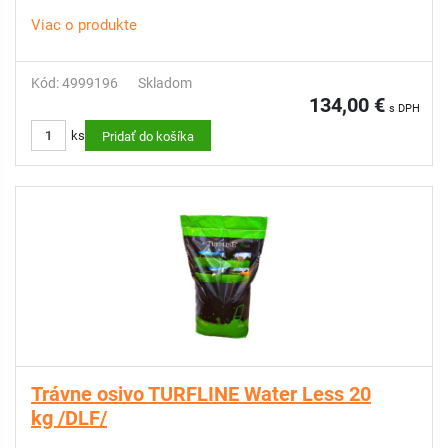
Festuca ovina RIDU 5%, Poa pratensis GERONIMO/EVORA
Viac o produkte
10%
BALENIE: 20 kg
DOPRAVA ZDARMA: na tento produkt sa nevzťahuje
Kód: 4999196
Skladom
134,00 €
s DPH
ks
Pridať do košíka
Trávne osivo TURFLINE Water Less 20
kg /DLF/