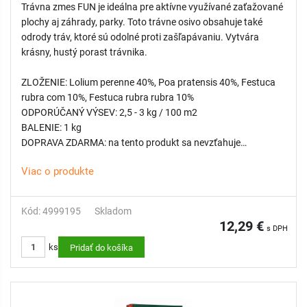
Trávna zmes FUN je ideálna pre aktívne využívané zaťažované
plochy aj záhrady, parky. Toto trávne osivo obsahuje také
odrody tráv, ktoré sú odolné proti zašľapávaniu. Vytvára
krásny, hustý porast trávnika.
ZLOŽENIE: Lolium perenne 40%, Poa pratensis 40%, Festuca
rubra com 10%, Festuca rubra rubra 10%
ODPORÚČANÝ VÝSEV: 2,5 - 3 kg / 100 m2
BALENIE: 1 kg
DOPRAVA ZDARMA: na tento produkt sa nevzťahuje
Viac o produkte
TIP OD NÁS: Toto je ideálne osivo pre obnovu alebo zahustenie
už položeného
rolovaného trávnika
Kód: 4999195
Skladom
12,29 €
s DPH
ks
Pridať do košíka