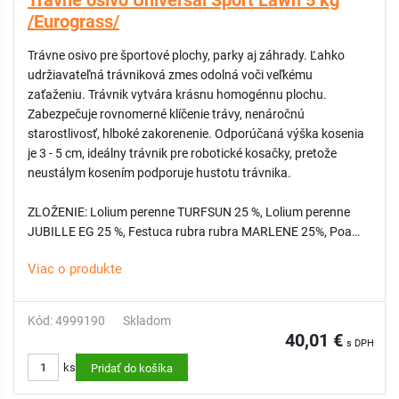
Trávne osivo Universal Sport Lawn 5 kg
/Eurograss/
Trávne osivo pre športové plochy, parky aj záhrady. Ľahko
udržiavateľná trávniková zmes odolná voči veľkému
zaťaženiu. Trávnik vytvára krásnu homogénnu plochu.
Zabezpečuje rovnomerné klíčenie trávy, nenáročnú
starostlivosť, hlboké zakorenenie. Odporúčaná výška kosenia
je 3 - 5 cm, ideálny trávnik pre robotické kosačky, pretože
neustálym kosením podporuje hustotu trávnika.
ZLOŽENIE: Lolium perenne TURFSUN 25 %, Lolium perenne
JUBILLE EG 25 %, Festuca rubra rubra MARLENE 25%, Poa
pratensis MARKUS 25%
Viac o produkte
BALENIE: 1 kg na cca 40 m2
DOPRAVA ZDARMA: na tento produkt sa nevzťahuje
Kód: 4999190
Skladom
40,01 €
s DPH
ks
Pridať do košíka