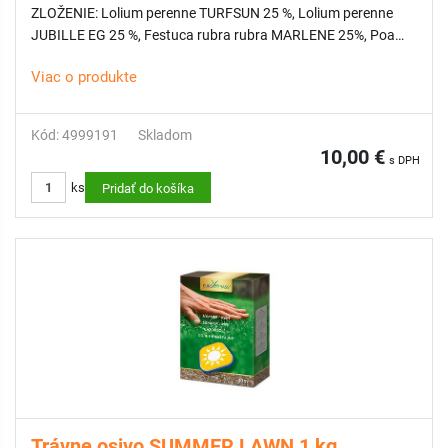
ZLOŽENIE: Lolium perenne TURFSUN 25 %, Lolium perenne
JUBILLE EG 25 %, Festuca rubra rubra MARLENE 25%, Poa
pratensis MARKUS 25%
Viac o produkte
BALENIE: 1 kg na cca 40 m2
DOPRAVA ZDARMA: na tento produkt sa nevzťahuje
Kód: 4999191
Skladom
10,00 €
s DPH
ks
Pridať do košíka
Trávne osivo SUMMER LAWN 1 kg