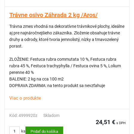
Trávne osivo Záhrada 2 kg /Aros/
Trávna zmes vhodná na dekoratívne trávnikové plochy, ideálne
aj pre najnáročnejšieho zákazníka. Zloženie obsahuje trávne
druhy a odrody, ktoré tvoria jemnolistý, nízky a tmavozelený
porast.
ZLOŽENIE: Festuca rubra commutata 10 %, Festuca rubra
rubra 45 %, Festuca trachyphylla / Festuca ovina 5 %, Lolium
perenne 40 %
BALENIE: 2 kg na cca 100 m2
DOPRAVA ZDARMA: na tento produkt sa nevzťahuje
Viac o produkte
Kód: 4999920z
Skladom
24,51 €
s DPH
ks
Pridať do košíka