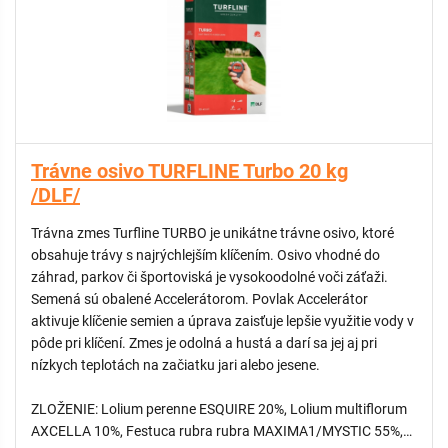
Trávne osivo TURFLINE Turbo 20 kg
/DLF/
Trávna zmes Turfline TURBO je unikátne trávne osivo, ktoré
obsahuje trávy s najrýchlejším klíčením. Osivo vhodné do
záhrad, parkov či športoviská je vysokoodolné voči záťaži.
Semená sú obalené Accelerátorom. Povlak Accelerátor
aktivuje klíčenie semien a úprava zaisťuje lepšie využitie vody v
pôde pri klíčení. Zmes je odolná a hustá a darí sa jej aj pri
nízkych teplotách na začiatku jari alebo jesene.
ZLOŽENIE: Lolium perenne ESQUIRE 20%, Lolium multiflorum
AXCELLA 10%, Festuca rubra rubra MAXIMA1/MYSTIC 55%,