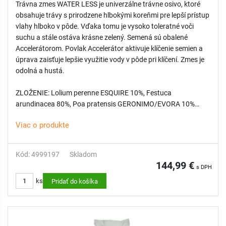
Trávna zmes WATER LESS je univerzálne trávne osivo, ktoré
obsahuje trávy s prirodzene hlbokými koreňmi pre lepší prístup
vlahy hlboko v pôde. Vďaka tomu je vysoko toleratné voči
suchu a stále ostáva krásne zelený. Semená sú obalené
Accelerátorom. Povlak Accelerátor aktivuje klíčenie semien a
úprava zaisťuje lepšie využitie vody v pôde pri klíčení. Zmes je
odolná a hustá.
ZLOŽENIE: Lolium perenne ESQUIRE 10%, Festuca
arundinacea 80%, Poa pratensis GERONIMO/EVORA 10%
BALENIE: 20 kg
Viac o produkte
DOPRAVA ZDARMA: na tento produkt sa nevzťahuje
Kód: 4999197
Skladom
144,99 €
s DPH
ks
Pridať do košíka