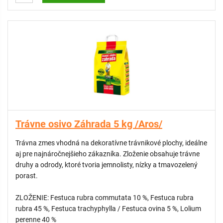
Trávne osivo Záhrada 5 kg /Aros/
Trávna zmes vhodná na dekoratívne trávnikové plochy, ideálne
aj pre najnáročnejšieho zákazníka. Zloženie obsahuje trávne
druhy a odrody, ktoré tvoria jemnolisty, nízky a tmavozelený
porast.
ZLOŽENIE: Festuca rubra commutata 10 %, Festuca rubra
rubra 45 %, Festuca trachyphylla / Festuca ovina 5 %, Lolium
perenne 40 %