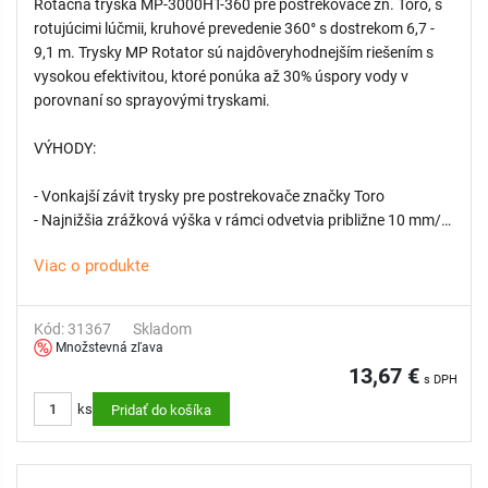
Rotačná tryska MP-3000HT-360 pre postrekovače zn. Toro, s
rotujúcimi lúčmii, kruhové prevedenie 360° s dostrekom 6,7 -
9,1 m. Trysky MP Rotator sú najdôveryhodnejším riešením s
vysokou efektivitou, ktoré ponúka až 30% úspory vody v
porovnaní so sprayovými tryskami.
VÝHODY:
- Vonkajší závit trysky pre postrekovače značky Toro
- Najnižšia zrážková výška v rámci odvetvia približne 10 mm/h
- Funkcia dvojitého výsuvu pre ochranu trysky pred vonkajšími
Viac o produkte
nečistotami
- Vysoká rovnomernosť pokrytia
- Technológia viacerých lúčov odolná voči vetru chráni pred
Kód: 31367
Skladom
tvorbou hmly
Množstevná zľava
- Prispôsobená zrážková výška pre zjednodušenie návrhu
13,67 €
s DPH
zavlažovacieho systému a vyššiu flexibilitu
ks
Pridať do košíka
- Vymeniteľné filtračné sitko zabraňuje upchatiu trysky
- Nastaviteľná výseč len počas prevádzky pre odolnosť voči
vandalom
- Farebné označenie pre jednoduchšiu identifikáciu