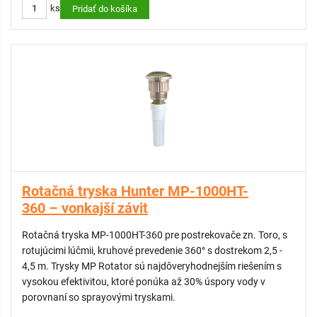
ks
Pridať do košíka
zavlažovacieho systému a vyššiu flexibilitu
- Vymeniteľné filtračné sitko zabraňuje upchatiu trysky
- Nastaviteľná výseč len počas prevádzky pre odolnosť voči
vandalom
- Farebné označenie pre jednoduchšiu identifikáciu
- Možnosť zníženia dostreku až o 25%
KOMPATIBILNÉ:
Náhradný filter pre Hunter MP-1000HT, MP-2000HT
Rotačná tryska Hunter MP-1000HT-
360 – vonkajší závit
Rotačná tryska MP-1000HT-360 pre postrekovače zn. Toro, s
rotujúcimi lúčmii, kruhové prevedenie 360° s dostrekom 2,5 -
4,5 m. Trysky MP Rotator sú najdôveryhodnejším riešením s
vysokou efektivitou, ktoré ponúka až 30% úspory vody v
porovnaní so sprayovými tryskami.