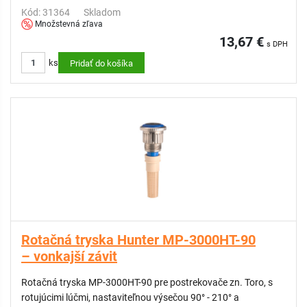
tvorbou hmly
Kód: 31364
Skladom
- Prispôsobená zrážková výška pre zjednodušenie návrhu
Množstevná zľava
zavlažovacieho systému a vyššiu flexibilitu
13,67 €
s DPH
- Vymeniteľné filtračné sitko zabraňuje upchatiu trysky
ks
Pridať do košíka
- Nastaviteľná výseč len počas prevádzky pre odolnosť voči
vandalom
- Farebné označenie pre jednoduchšiu identifikáciu
- Možnosť zníženia dostreku až o 25%
KOMPATIBILNÉ:
Náhradný filter pre Hunter MP-1000HT, MP-2000HT
Rotačná tryska Hunter MP-3000HT-90
– vonkajší závit
Rotačná tryska MP-3000HT-90 pre postrekovače zn. Toro, s
rotujúcimi lúčmi, nastaviteľnou výsečou 90° - 210° a