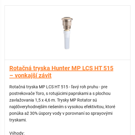
- Vymeniteľné filtračné sitko zabraňuje upchatiu trysky
- Nastaviteľná výseč len počas prevádzky pre odolnosť voči
vandalom
- Farebné označenie pre jednoduchšiu identifikáciu
- Možnosť zníženia dostreku až o 25%
Rotačná tryska Hunter MP LCS HT 515
– vonkajší závit
Rotačná tryska MP LCS HT 515 - ľavý roh pruhu - pre
postrekovače Toro, s rotujúcimi paprskami a s plochou
zavlažovania 1,5 x 4,6 m. Trysky MP Rotator sú
najdôveryhodnejším riešením s vysokou efektivitou, ktoré
ponúka až 30% úspory vody v porovnaní so sprayovými
tryskami.
Výhody: