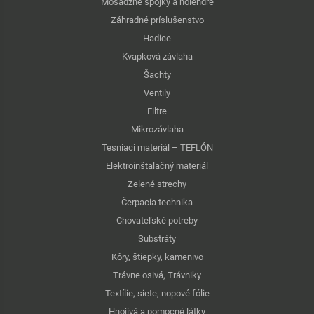
Mosadzné spojky a holendre
Záhradné príslušenstvo
Hadice
Kvapková závlaha
Šachty
Ventily
Filtre
Mikrozávlaha
Tesniaci materiál – TEFLÓN
Elektroinštalačný materiál
Zelené strechy
Čerpacia technika
Chovateľské potreby
Substráty
Kôry, štiepky, kamenivo
Trávne osivá, Trávniky
Textílie, siete, nopové fólie
Hnojivá a pomocné látky