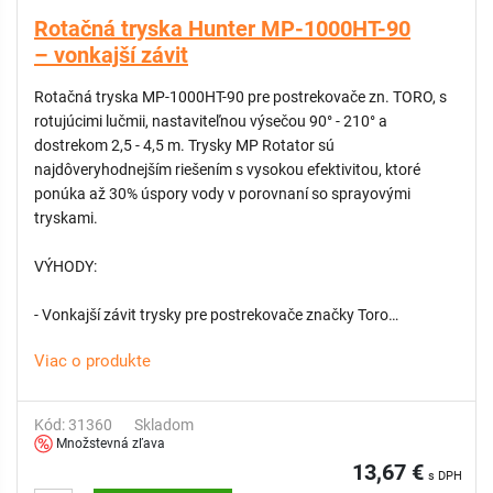
Rotačná tryska Hunter MP-1000HT-90
– vonkajší závit
Rotačná tryska MP-1000HT-90 pre postrekovače zn. TORO, s
rotujúcimi lučmii, nastaviteľnou výsečou 90° - 210° a
dostrekom 2,5 - 4,5 m. Trysky MP Rotator sú
najdôveryhodnejším riešením s vysokou efektivitou, ktoré
ponúka až 30% úspory vody v porovnaní so sprayovými
tryskami.
VÝHODY:
- Vonkajší závit trysky pre postrekovače značky Toro
- Najnižšia zrážková výška v rámci odvetvia približne 10 mm/h
Viac o produkte
- Funkcia dvojitého výsuvu pre ochranu trysky pred vonkajšími
nečistotami
- Vysoká rovnomernosť pokrytia
Kód: 31360
Skladom
- Technológia viacerých lúčov odolná voči vetru chráni pred
Množstevná zľava
tvorbou hmly
13,67 €
s DPH
- Prispôsobená zrážková výška pre zjednodušenie návrhu