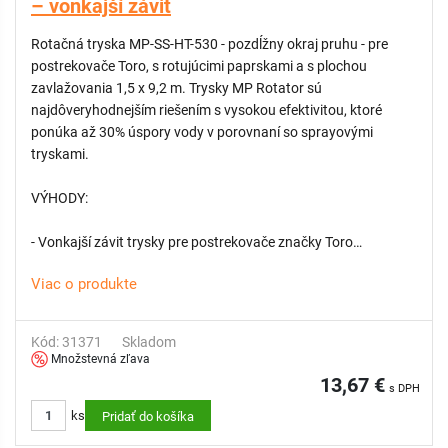
– vonkajší závit
Rotačná tryska MP-SS-HT-530 - pozdĺžny okraj pruhu - pre
postrekovače Toro, s rotujúcimi paprskami a s plochou
zavlažovania 1,5 x 9,2 m. Trysky MP Rotator sú
najdôveryhodnejším riešením s vysokou efektivitou, ktoré
ponúka až 30% úspory vody v porovnaní so sprayovými
tryskami.
VÝHODY:
- Vonkajší závit trysky pre postrekovače značky Toro
- Vhodná na zavlažovanie dlhých a úzkych plôch trávnika
Viac o produkte
- Najnižšia zrážková výška v rámci odvetvia približne 10 mm/h
- Funkcia dvojitého výsuvu pre ochranu trysky pred vonkajšími
nečistotami
Kód: 31371
Skladom
- Vysoká rovnomernosť pokrytia
Množstevná zľava
- Technológia viacerých lúčov odolná voči vetru chráni pred
13,67 €
s DPH
tvorbou hmly
ks
Pridať do košíka
- Prispôsobená zrážková výška pre zjednodušenie návrhu
zavlažovacieho systému a vyššiu flexibilitu