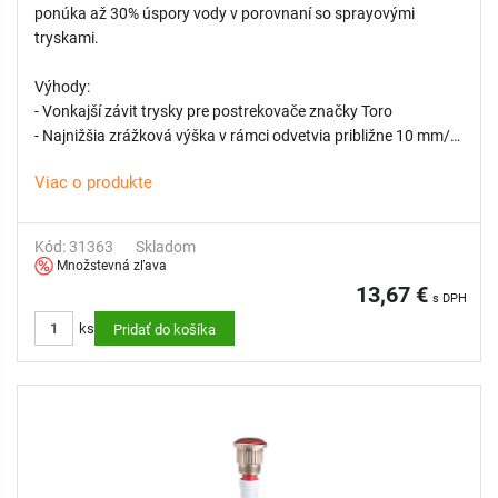
ponúka až 30% úspory vody v porovnaní so sprayovými
tryskami.
Výhody:
- Vonkajší závit trysky pre postrekovače značky Toro
- Najnižšia zrážková výška v rámci odvetvia približne 10 mm/h
- Funkcia dvojitého výsuvu pre ochranu trysky pred vonkajšími
Viac o produkte
nečistotami
- Vysoká rovnomernosť pokrytia
- Technológia viacerých lúčov odolná voči vetru chráni pred
Kód: 31363
Skladom
tvorbou hmly
Množstevná zľava
- Prispôsobená zrážková výška pre zjednodušenie návrhu
13,67 €
s DPH
zavlažovacieho systému a vyššiu flexibilitu
ks
Pridať do košíka
- Vymeniteľné filtračné sitko zabraňuje upchatiu trysky
- Nastaviteľná výseč len počas prevádzky pre odolnosť voči
vandalom
- Farebné označenie pre jednoduchšiu identifikáciu
- Možnosť zníženia dostreku až o 25%
KOMPATIBILNÉ: