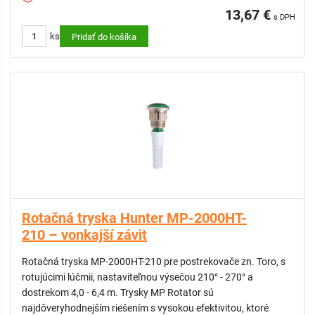
tvorbou hmly
13,67 €
s DPH
- Prispôsobená zrážková výška pre zjednodušenie návrhu
ks
Pridať do košíka
zavlažovacieho systému a vyššiu flexibilitu
- Vymeniteľné filtračné sitko zabraňuje upchatiu trysky
- Nastaviteľná výseč len počas prevádzky pre odolnosť voči
vandalom
- Farebné označenie pre jednoduchšiu identifikáciu
- Možnosť zníženia dostreku až o 25%
KOMPATIBILNÉ:
Náhradný filter pre Hunter MP-1000HT, MP-2000HT
Rotačná tryska Hunter MP-2000HT-
210 – vonkajší závit
Rotačná tryska MP-2000HT-210 pre postrekovače zn. Toro, s
rotujúcimi lúčmii, nastaviteľnou výsečou 210° - 270° a
dostrekom 4,0 - 6,4 m. Trysky MP Rotator sú
najdôveryhodnejším riešením s vysokou efektivitou, ktoré