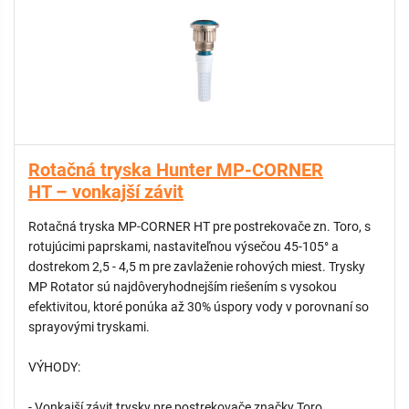
- Možnosť zníženia dostreku až o 25%
KOMPATIBILNÉ:
Náhradný filter pre Hunter M-3000HT
Rotačná tryska Hunter MP-CORNER
HT – vonkajší závit
Rotačná tryska MP-CORNER HT pre postrekovače zn. Toro, s
rotujúcimi paprskami, nastaviteľnou výsečou 45-105° a
dostrekom 2,5 - 4,5 m pre zavlaženie rohových miest. Trysky
MP Rotator sú najdôveryhodnejším riešením s vysokou
efektivitou, ktoré ponúka až 30% úspory vody v porovnaní so
sprayovými tryskami.
VÝHODY:
- Vonkajší závit trysky pre postrekovače značky Toro