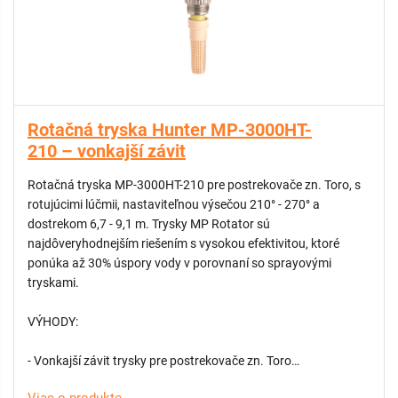
- Možnosť zníženia dostreku až o 25%
KOMPATIBILNÉ:
Náhradný filter pre Hunter M-3000HT
Rotačná tryska Hunter MP-3000HT-
210 – vonkajší závit
Rotačná tryska MP-3000HT-210 pre postrekovače zn. Toro, s
rotujúcimi lúčmii, nastaviteľnou výsečou 210° - 270° a
dostrekom 6,7 - 9,1 m. Trysky MP Rotator sú
najdôveryhodnejším riešením s vysokou efektivitou, ktoré
ponúka až 30% úspory vody v porovnaní so sprayovými
tryskami.
VÝHODY:
- Vonkajší závit trysky pre postrekovače zn. Toro
- Najnižšia zrážková výška v rámci odvetvia približne 10 mm/h