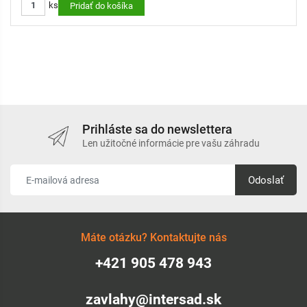
ks
Pridať do košíka
- Prispôsobená zrážková výška pre zjednodušenie návrhu
zavlažovacieho systému a vyššiu flexibilitu
- Vymeniteľné filtračné sitko zabraňuje upchatiu trysky
- Nastaviteľná výseč len počas prevádzky pre odolnosť voči
vandalom
- Farebné označenie pre jednoduchšiu identifikáciu
- Možnosť zníženia dostreku až o 25%
Prihláste sa do newslettera
Len užitočné informácie pre vašu záhradu
Odoslať
Máte otázku? Kontaktujte nás
+421 905 478 943
zavlahy@intersad.sk