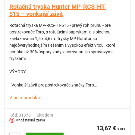
Rotačná tryska Hunter MP-RCS-HT-
515 – vonkajší závit
Rotačná tryska MP-RCS-HT-515 - pravý roh pruhu - pre
postrekovače Toro, s rotujúcimi paprskami a s plochou
zavlažovania 1,5 x 4,6 m. Trysky MP Rotator sú
najdôveryhodnejším riešením s vysokou efektivitou, ktoré
ponúka až 30% úspory vody v porovnaní so sprayovými
tryskami.
VÝHODY:
- Vonkajší závit pre postrekovače značky Toro
- Vhodná na zavlažovanie dlhých a úzkych plôch trávnika
Viac o produkte
- Najnižšia zrážková výška v rámci odvetvia približne 10 mm/h
- Funkcia dvojitého výsuvu pre ochranu trysky pred vonkajšími
nečistotami
Kód: 31370
Skladom
- Vysoká rovnomernosť pokrytia
Množstevná zľava
- Technológia viacerých lúčov odolná voči vetru chráni pred
13,67 €
s DPH
tvorbou hmly