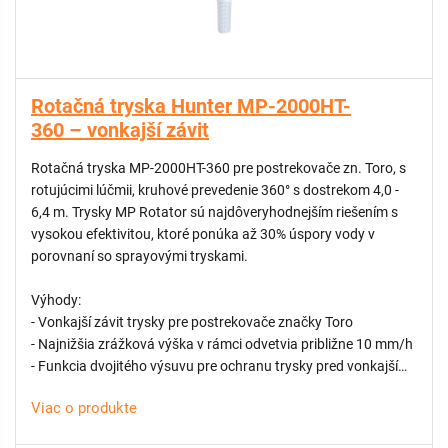
Náhradný filter pre Hunter MP-1000HT, MP-2000HT
Rotačná tryska Hunter MP-2000HT-
360 – vonkajší závit
Rotačná tryska MP-2000HT-360 pre postrekovače zn. Toro, s
rotujúcimi lúčmii, kruhové prevedenie 360° s dostrekom 4,0 -
6,4 m. Trysky MP Rotator sú najdôveryhodnejším riešením s
vysokou efektivitou, ktoré ponúka až 30% úspory vody v
porovnaní so sprayovými tryskami.
Výhody:
- Vonkajší závit trysky pre postrekovače značky Toro
- Najnižšia zrážková výška v rámci odvetvia približne 10 mm/h
- Funkcia dvojitého výsuvu pre ochranu trysky pred vonkajšími
nečistotami
Viac o produkte
- Vysoká rovnomernosť pokrytia
- Technológia viacerých lúčov odolná voči vetru chráni pred