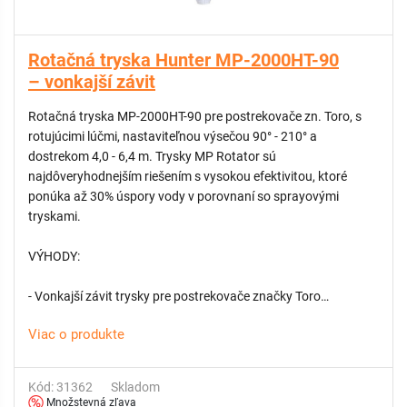
Rotačná tryska Hunter MP-2000HT-90
– vonkajší závit
Rotačná tryska MP-2000HT-90 pre postrekovače zn. Toro, s
rotujúcimi lúčmi, nastaviteľnou výsečou 90° - 210° a
dostrekom 4,0 - 6,4 m. Trysky MP Rotator sú
najdôveryhodnejším riešením s vysokou efektivitou, ktoré
ponúka až 30% úspory vody v porovnaní so sprayovými
tryskami.
VÝHODY:
- Vonkajší závit trysky pre postrekovače značky Toro
- Najnižšia zrážková výška v rámci odvetvia približne 10 mm/h
Viac o produkte
- Funkcia dvojitého výsuvu pre ochranu trysky pred vonkajšími
nečistotami
- Vysoká rovnomernosť pokrytia
Kód: 31362
Skladom
- Technológia viacerých lúčov odolná voči vetru chráni pred
Množstevná zľava