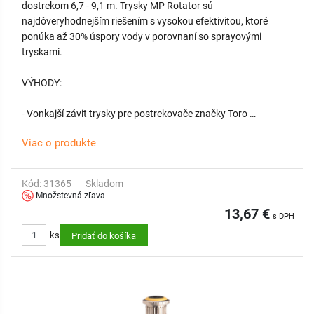
dostrekom 6,7 - 9,1 m. Trysky MP Rotator sú
najdôveryhodnejším riešením s vysokou efektivitou, ktoré
ponúka až 30% úspory vody v porovnaní so sprayovými
tryskami.
VÝHODY:
- Vonkajší závit trysky pre postrekovače značky Toro
- Najnižšia zrážková výška v rámci odvetvia približne 10 mm/h
Viac o produkte
- Funkcia dvojitého výsuvu pre ochranu trysky pred vonkajšími
nečistotami
- Vysoká rovnomernosť pokrytia
Kód: 31365
Skladom
- Technológia viacerých lúčov odolná voči vetru chráni pred
Množstevná zľava
tvorbou hmly
13,67 €
s DPH
- Prispôsobená zrážková výška pre zjednodušenie návrhu
ks
Pridať do košíka
zavlažovacieho systému a vyššiu flexibilitu
- Vymeniteľné filtračné sitko zabraňuje upchatiu trysky
- Nastaviteľná výseč len počas prevádzky pre odolnosť voči
vandalom
- Farebné označenie pre jednoduchšiu identifikáciu