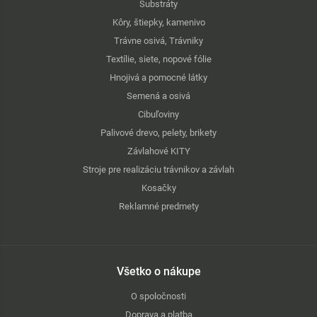
Substráty
Kôry, štiepky, kamenivo
Trávne osivá, Trávniky
Textílie, siete, nopové fólie
Hnojivá a pomocné látky
Semená a osivá
Cibuľoviny
Palivové drevo, pelety, brikety
Závlahové KITY
Stroje pre realizáciu trávnikov a závlah
Kosačky
Reklamné predmety
Všetko o nákupe
O spoločnosti
Doprava a platba