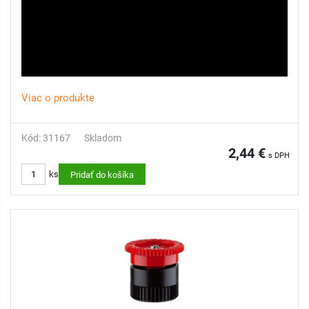
Viac o produkte
Kód: 31167
Skladom
2,44 €
s DPH
ks
Pridať do košíka
youtube: How to install a spray nozzle