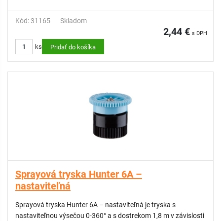
Kód: 31165
Skladom
2,44 €
s DPH
ks
Pridať do košíka
youtube: How to install a spray nozzle
Sprayová tryska Hunter 6A –
nastaviteľná
Sprayová tryska Hunter 6A – nastaviteľná je tryska s
nastaviteľnou výsečou 0-360° a s dostrekom 1,8 m v závislosti