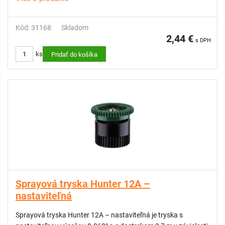
Kód: 31168
Skladom
2,44 €
s DPH
ks
Pridať do košíka
youtube: How to install a spray nozzle
Sprayová tryska Hunter 12A –
nastaviteľná
Sprayová tryska Hunter 12A – nastaviteľná je tryska s