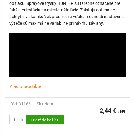
od tlaku. Sprayové trysky HUNTER sú farebne označené pre
ľahšiu orientáciu na mieste inštalácie. Zaisťujú optimálne
pokrytie v akomkoľvek prostredí a vďaka možnosti nastavenia
výseče sú maximálne variabilné pri návrhu závlahy.
Viac o produkte
Kód: 31166
Skladom
2,44 €
s DPH
ks
Pridať do košíka