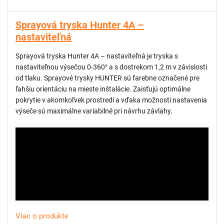
Sprayová tryska Hunter 4A –
nastaviteľná
Sprayová tryska Hunter 4A – nastaviteľná je tryska s
nastaviteľnou výsečou 0-360° a s dostrekom 1,2 m v závislosti
od tlaku. Sprayové trysky HUNTER sú farebne označené pre
ľahšiu orientáciu na mieste inštalácie. Zaisťujú optimálne
pokrytie v akomkoľvek prostredí a vďaka možnosti nastavenia
výseče sú maximálne variabilné pri návrhu závlahy.
Viac o produkte