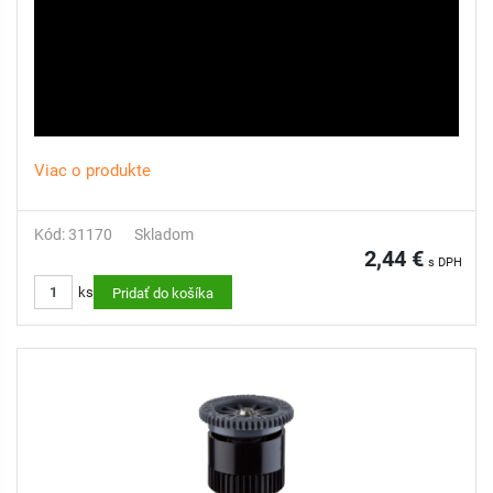
Viac o produkte
Kód: 31170
Skladom
2,44 €
s DPH
ks
Pridať do košíka
youtube: How to install a spray nozzle