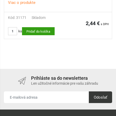
Viac o produkte
Kód: 31171
Skladom
2,44 €
s DPH
ks
Pridať do košíka
youtube: How to install a spray nozzle
Prihláste sa do newslettera
Len užitočné informácie pre vašu záhradu
Odoslať