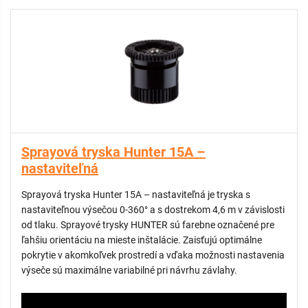
youtube: How to install a spray nozzle
Sprayová tryska Hunter 15A –
nastaviteľná
Sprayová tryska Hunter 15A – nastaviteľná je tryska s
nastaviteľnou výsečou 0-360° a s dostrekom 4,6 m v závislosti
od tlaku. Sprayové trysky HUNTER sú farebne označené pre
ľahšiu orientáciu na mieste inštalácie. Zaisťujú optimálne
pokrytie v akomkoľvek prostredí a vďaka možnosti nastavenia
výseče sú maximálne variabilné pri návrhu závlahy.