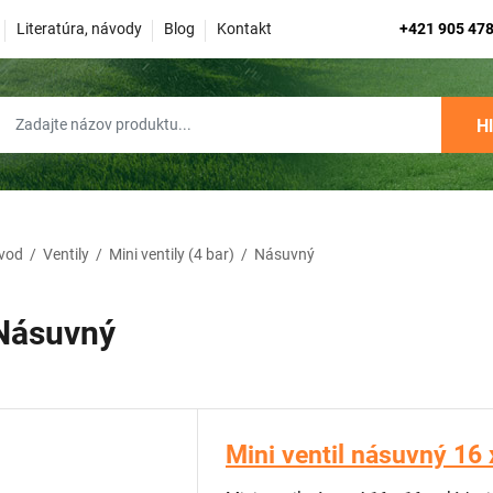
Literatúra, návody
Blog
Kontakt
+421 905 478
H
vod
/
Ventily
/
Mini ventily (4 bar)
/
Násuvný
Násuvný
Mini ventil násuvný 16 