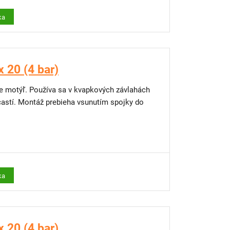
ka
x 20 (4 bar)
nie motýľ. Používa sa v kvapkových závlahách
častí. Montáž prebieha vsunutím spojky do
ka
x 20 (4 bar)