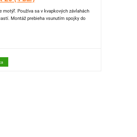
nie motýľ. Používa sa v kvapkových závlahách
častí. Montáž prebieha vsunutím spojky do
ka