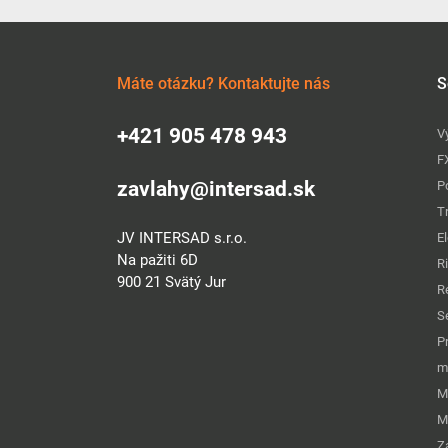
Máte otázku? Kontaktujte nás
S
+421 905 478 943
V
F
zavlahy@intersad.sk
P
T
JV INTERSAD s.r.o.
E
Na pažiti 6D
R
900 21 Svätý Jur
R
S
P
m
M
M
Z