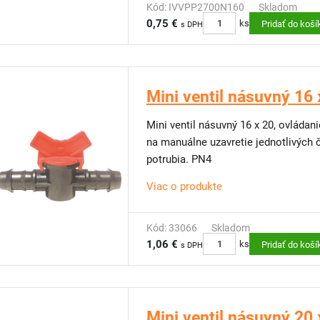
Kód: IVVPP2700N160
Skladom
0,75 €
ks
Pridať do koší
s DPH
Mini ventil násuvný 16 
Mini ventil násuvný 16 x 20, ovláda
na manuálne uzavretie jednotlivých 
potrubia. PN4
Viac o produkte
Kód: 33066
Skladom
1,06 €
ks
Pridať do koší
s DPH
Mini ventil násuvný 20 