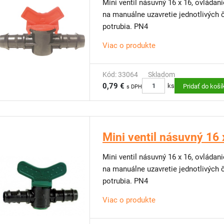
Mini ventil násuvný 16 x 16, ovláda
na manuálne uzavretie jednotlivých 
potrubia. PN4
Viac o produkte
Kód: 33064
Skladom
0,79 €
ks
Pridať do koší
s DPH
Mini ventil násuvný 16 
Mini ventil násuvný 16 x 16, ovláda
na manuálne uzavretie jednotlivých 
potrubia. PN4
Viac o produkte