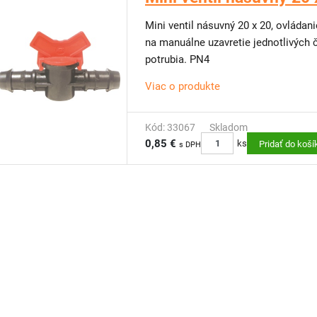
Mini ventil násuvný 20 x 20, ovláda
na manuálne uzavretie jednotlivých 
potrubia. PN4
Viac o produkte
Kód: 33067
Skladom
0,85 €
ks
Pridať do koší
s DPH