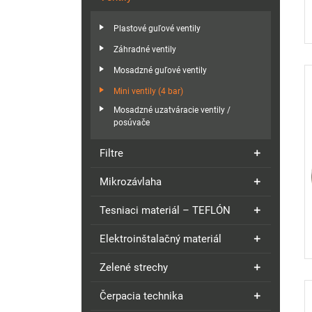
Plastové guľové ventily
Záhradné ventily
Mosadzné guľové ventily
Mini ventily (4 bar)
Mosadzné uzatváracie ventily /
posúvače
Filtre
Mikrozávlaha
Tesniaci materiál – TEFLÓN
Elektroinštalačný materiál
Zelené strechy
Čerpacia technika