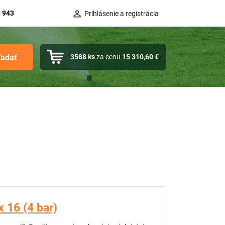
 943
Prihlásenie a registrácia
ľadať
3588
ks
za cenu
15 310,60 €
x 16 (4 bar)