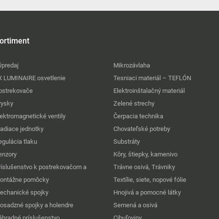
ortiment
ýpredaj
Mikrozávlaha
X LUMINAIRE osvetlenie
Tesniaci materiál – TEFLÓN
ostrekovače
Elektroinštalačný materiál
rysky
Zelené strechy
lektromagnetické ventily
Čerpacia technika
iadiace jednotky
Chovateľské potreby
egulácia tlaku
Substráty
enzory
Kôry, štiepky, kamenivo
ríslušenstvo k postrekovačom a
Trávne osivá, Trávniky
ontážne pomôcky
Textílie, siete, nopové fólie
echanické spojky
Hnojivá a pomocné látky
osadzné spojky a holendre
Semená a osivá
áhradné príslušenstvo
Cibuľoviny