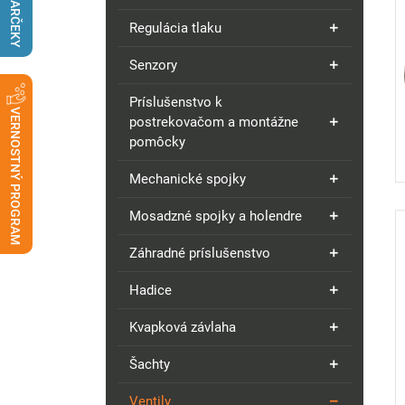
DARČEKY
Regulácia tlaku
Senzory
Príslušenstvo k
VERNOSTNÝ PROGRAM
postrekovačom a montážne
pomôcky
Mechanické spojky
Mosadzné spojky a holendre
Záhradné príslušenstvo
Hadice
Kvapková závlaha
Šachty
Ventily