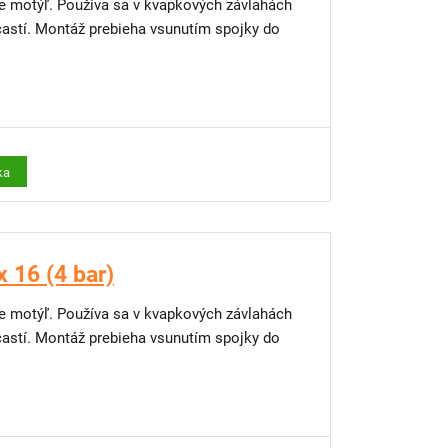
nie motýľ. Používa sa v kvapkových závlahách
častí. Montáž prebieha vsunutím spojky do
ka
x 16 (4 bar)
nie motýľ. Používa sa v kvapkových závlahách
častí. Montáž prebieha vsunutím spojky do