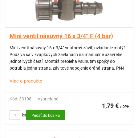
Mini ventil násuvný 16 x 3/4“ F (4 bar)
Mini ventil násuvný 16 x 3/4“ vnútorný závit, ovládanie motýľ.
Používa sa v kvapkových závlahách na manuálne uzavretie
jednotlivých častí. Montáž prebieha vsunutím spojky do
potrubia jedna strana, závitové napojenie dráhá strana. PN4
Viac o produkte
Kód: 33108
Vypredané
1,79 €
s DPH
ks
Pridať do košíka