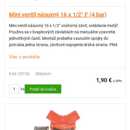
Mini ventil násuvný 16 x 1/2“ F (4 bar)
Mini ventil násuvný 16 x 1/2“ vnútorný závit, ovládanie motýľ.
Používa sa v kvapkových závlahách na manuálne uzavretie
jednotlivých častí. Montáž prebieha vsunutím spojky do
potrubia jedna strana, závitové napojenie dráhá strana. PN4
Viac o produkte
Kód: 33106
Skladom
1,90 €
s DPH
ks
Pridať do košíka