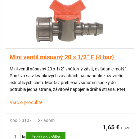
Mini ventil násuvný 20 x 1/2“ F (4 bar)
Mini ventil násuvný 20 x 1/2“ vnútorný závit, ovládanie motýľ.
Používa sa v kvapkových závlahách na manuálne uzavretie
jednotlivých častí. Montáž prebieha vsunutím spojky do
potrubia jedna strana, závitové napojenie dráhá strana. PN4
Viac o produkte
Kód: 33107
Skladom
1,65 €
s DPH
ks
Pridať do košíka