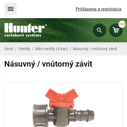
Prihlásenie a registrácia
3588
Úvod
/
Ventily
/
Mini ventily (4 bar)
/
Násuvný / vnútorný závit
Násuvný / vnútorný závit