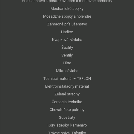
Príslušenstvo k postrekovačom a montážne pomôcky
Mechanické spojky
Mosadzné spojky a holendre
Záhradné príslušenstvo
Hadice
Kvapková závlaha
Šachty
Ventily
Filtre
Mikrozávlaha
Tesniaci materiál – TEFLÓN
Elektroinštalačný materiál
Zelené strechy
Čerpacia technika
Chovateľské potreby
Substráty
Kôry, štiepky, kamenivo
Trávne osivá, Trávniky