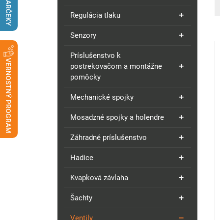
DARČEKY
Regulácia tlaku
Senzory
Príslušenstvo k
VERNOSTNÝ PROGRAM
postrekovačom a montážne
pomôcky
Mechanické spojky
Mosadzné spojky a holendre
Záhradné príslušenstvo
Hadice
Kvapková závlaha
Šachty
Ventily