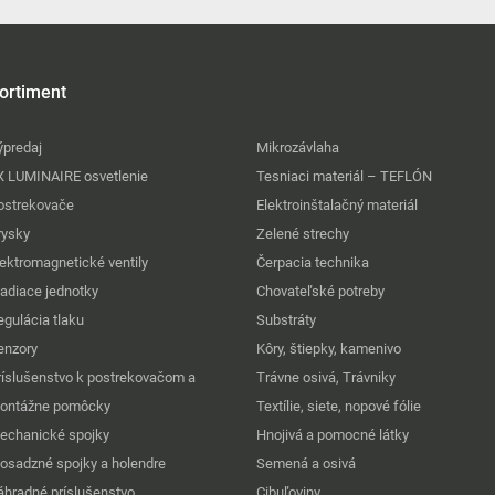
ortiment
ýpredaj
Mikrozávlaha
X LUMINAIRE osvetlenie
Tesniaci materiál – TEFLÓN
ostrekovače
Elektroinštalačný materiál
rysky
Zelené strechy
lektromagnetické ventily
Čerpacia technika
iadiace jednotky
Chovateľské potreby
egulácia tlaku
Substráty
enzory
Kôry, štiepky, kamenivo
ríslušenstvo k postrekovačom a
Trávne osivá, Trávniky
ontážne pomôcky
Textílie, siete, nopové fólie
echanické spojky
Hnojivá a pomocné látky
osadzné spojky a holendre
Semená a osivá
áhradné príslušenstvo
Cibuľoviny