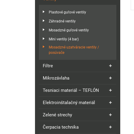
Plastové guľové ventily
Záhradné ventily
Mosadzné guľové ventily
Mini ventily (4 bar)
Mosadzné uzatváracie ventily /
posúvače
Filtre
Mikrozávlaha
Tesniaci materiál – TEFLÓN
Elektroinštalačný materiál
Zelené strechy
Čerpacia technika