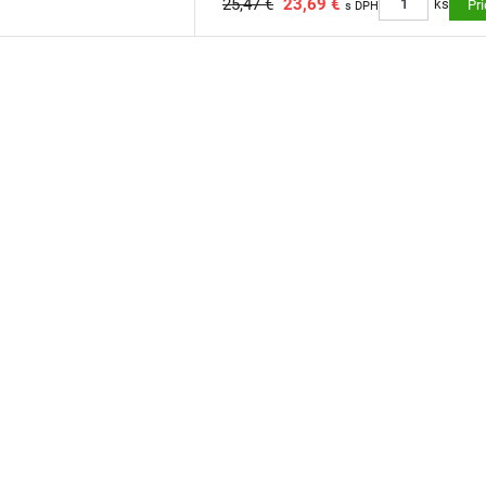
25,47 €
23,69 €
ks
Pr
s DPH