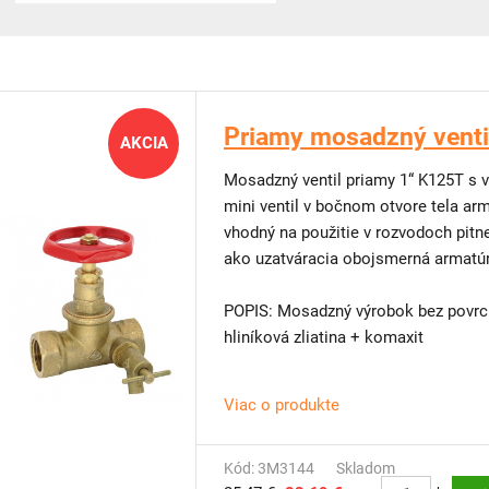
Priamy mosadzný venti
AKCIA
Mosadzný ventil priamy 1“ K125T s 
mini ventil v bočnom otvore tela arm
vhodný na použitie v rozvodoch pitne
ako uzatváracia obojsmerná armatú
POPIS: Mosadzný výrobok bez povrch
hliníková zliatina + komaxit
Viac o produkte
Kód: 3M3144
Skladom