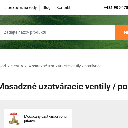
Literatúra, návody
Blog
Kontakt
+421 905 478
H
vod
/
Ventily
/
Mosadzné uzatváracie ventily / posúvače
Mosadzné uzatváracie ventily / p
Mosadzný uzatvárací ventil
priamy