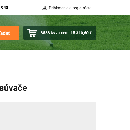
 943
Prihlásenie a registrácia
ľadať
3588
ks
za cenu
15 310,60 €
osúvače