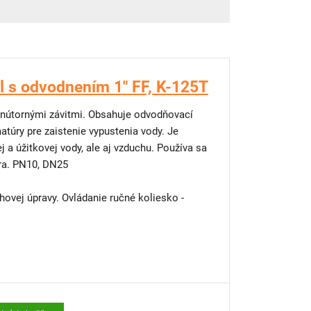
l s odvodnením 1" FF, K-125T
vnútornými závitmi. Obsahuje odvodňovací
atúry pre zaistenie vypustenia vody. Je
j a úžitkovej vody, ale aj vzduchu. Používa sa
ra. PN10, DN25
ovej úpravy. Ovládanie ručné koliesko -