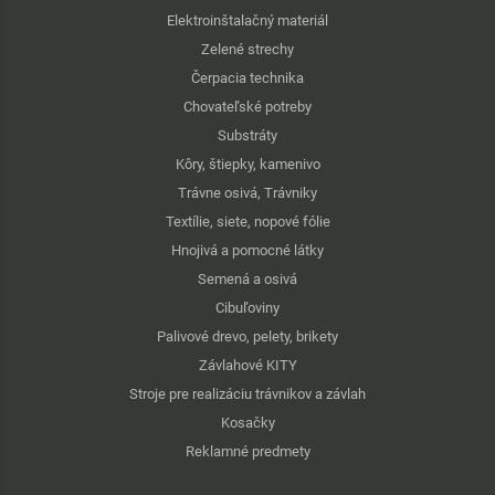
Elektroinštalačný materiál
Zelené strechy
Čerpacia technika
Chovateľské potreby
Substráty
Kôry, štiepky, kamenivo
Trávne osivá, Trávniky
Textílie, siete, nopové fólie
Hnojivá a pomocné látky
Semená a osivá
Cibuľoviny
Palivové drevo, pelety, brikety
Závlahové KITY
Stroje pre realizáciu trávnikov a závlah
Kosačky
Reklamné predmety