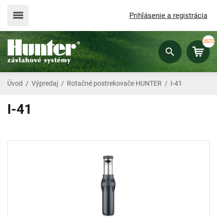
Prihlásenie a registrácia
3572
Úvod
/
Výpredaj
/
Rotačné postrekovače HUNTER
/
I-41
I-41