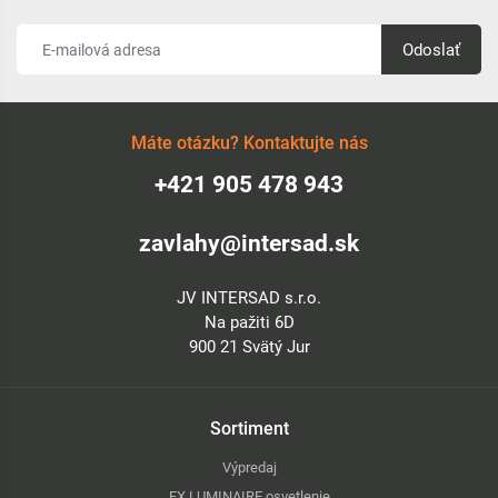
- Fixná 360° výseč: Navrhnutá pre nepretržitú plnokruhovú
závlahu bez rizika rozladenia nastaveného uhla.
Odoslať
- Integrovaný spätný ventil (ADV): Zabraňuje samovoľnému
odvodneniu potrubia cez najnižšie postrekovače, čím šetrí
vodu a predchádza podmáčaniu plochy.
- Široký dosah: S dostrekom až 23,2 metra efektívne pokrýva
Máte otázku? Kontaktujte nás
rozľahlé areály pri zachovaní vysokej uniformity distribúcie
+421 905 478 943
vody.
zavlahy@intersad.sk
JV INTERSAD s.r.o.
Na pažiti 6D
900 21 Svätý Jur
Sortiment
Výpredaj
FX LUMINAIRE osvetlenie