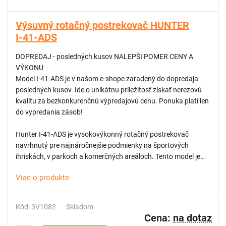
Výsuvný rotačný postrekovač HUNTER
I-41-ADS
DOPREDAJ - posledných kusov NALEPŠI POMER CENY A
VÝKONU
Model I-41-ADS je v našom e-shope zaradený do dopredaja
posledných kusov. Ide o unikátnu príležitosť získať nerezovú
kvalitu za bezkonkurenčnú výpredajovú cenu. Ponuka platí len
do vypredania zásob!
Hunter I-41-ADS je vysokovýkonný rotačný postrekovač
navrhnutý pre najnáročnejšie podmienky na športových
ihriskách, v parkoch a komerčných areáloch. Tento model je
vybavený nerezovým výsuvníkom (S), ktorý poskytuje
Viac o produkte
extrémnu odolnosť voči abrazívnym nečistotám a
mechanickému opotrebovaniu. Označenie ADS potvrdzuje
prítomnosť nastaviteľnej výseče (Arc Adjustable) a
Kód: 3V1082
Skladom
integrovaného spätného ventilu, ktorý udrží vodný stĺpec až do
Cena:
na dotaz
prevýšenia 3 metre.