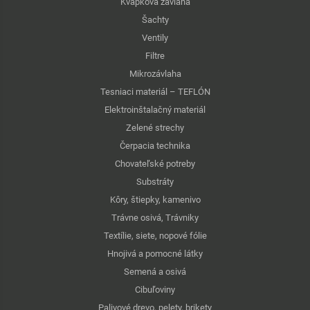
Kvapková závlaha
Šachty
Ventily
Filtre
Mikrozávlaha
Tesniaci materiál – TEFLÓN
Elektroinštalačný materiál
Zelené strechy
Čerpacia technika
Chovateľské potreby
Substráty
Kôry, štiepky, kamenivo
Trávne osivá, Trávniky
Textílie, siete, nopové fólie
Hnojivá a pomocné látky
Semená a osivá
Cibuľoviny
Palivové drevo, pelety, brikety