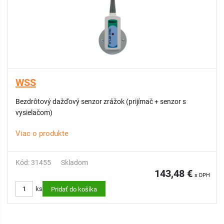
WSS
Bezdrôtový dažďový senzor zrážok (prijímač + senzor s
vysielačom)
Viac o produkte
Kód: 31455
Skladom
143,48 €
s DPH
ks
Pridať do košíka