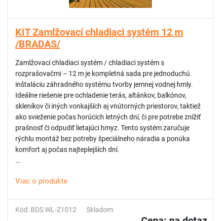
KIT Zamlžovací chladiaci systém 12 m
/BRADAS/
Zamlžovací chladiaci systém / chladiaci systém s
rozprašovačmi – 12 m je kompletná sada pre jednoduchú
inštaláciu záhradného systému tvorby jemnej vodnej hmly.
Ideálne riešenie pre ochladenie terás, altánkov, balkónov,
skleníkov či iných vonkajších aj vnútorných priestorov, taktiež
ako svieženie počas horúcich letných dní, či pre potrebe znížiť
prašnosť či odpudiť lietajúci hmyz. Tento systém zaručuje
rýchlu montáž bez potreby špeciálneho náradia a ponúka
komfort aj počas najteplejších dní.
VÝHODY:
Viac o produkte
Znižuje teplotu okolia o 10 – 12 °C
Jednoduché pripojenie k štandardnému záhradnému systému
Kód: BDS WL-Z1012
Skladom
Vytvára príjemnú mikroklímu v záhrade, skleníku alebo na
Cena:
na dotaz