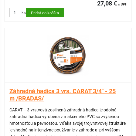
27,08 €
s DPH
ks
Pridať do košíka
Záhradná hadica 3 vrs. CARAT 3/4" - 25
m /BRADAS/
CARAT – 3-vrstvová zosilnená záhradná hadica je odolná
záhradná hadica vyrobená z mäkčeného PVC so zvýšenou
hmotnosťou a pevnosťou. Vďaka svojej trojvrstvovej štruktúre
je vhodná na intenzívne používanie v záhrade aj pri vyššom