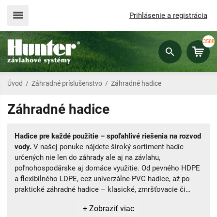
Prihlásenie a registrácia
3588
Úvod
/
Záhradné príslušenstvo
/
Záhradné hadice
Záhradné hadice
Hadice pre každé použitie – spoľahlivé riešenia na rozvod
vody.
V našej ponuke nájdete široký sortiment hadíc
určených nie len do záhrady ale aj na závlahu,
poľnohospodárske aj domáce využitie. Od pevného HDPE
a flexibilného LDPE, cez univerzálne PVC hadice, až po
praktické záhradné hadice – klasické, zmršťovacie či
priesakové. Každý typ je navrhnutý s dôrazom na
+ Zobraziť viac
funkčnosť, odolnosť a jednoduchú manipuláciu, aby ste si