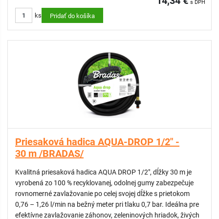
14,34 €
s DPH
Vhodná na umiestnenie pod mulčovaciu kôru alebo do pôdy
ks
(do hĺbky max. 20 cm)
Pridať do košíka
Možnosť úpravy dĺžky – hadicu možno skracovať alebo
predĺžiť až na 30 metrov
Ideálna pre efektívne zavlažovanie záhonov, zeleninových
hriadok, živých plotov alebo skleníkov. Praktické riešenie pre
každého, kto hľadá spoľahlivý a ekologický spôsob
zavlažovania.
Priesaková hadica AQUA-DROP 1/2" -
30 m /BRADAS/
Kvalitná priesaková hadica AQUA DROP 1/2", dĺžky 30 m je
vyrobená zo 100 % recyklovanej, odolnej gumy zabezpečuje
rovnomerné zavlažovanie po celej svojej dĺžke s prietokom
0,76 – 1,26 l/min na bežný meter pri tlaku 0,7 bar. Ideálna pre
efektívne zavlažovanie záhonov, zeleninových hriadok, živých