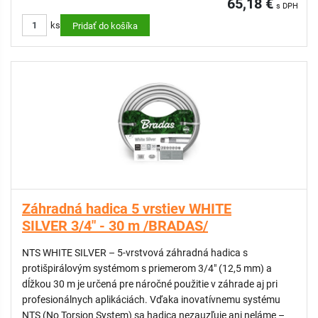
65,18 €
s DPH
ochranu a celková štruktúra hadice zabezpečuje vysokú
ks
odolnosť a spoľahlivosť.
Pridať do košíka
VLASTNOSTI:
Anti-UV ochrana vonkajšej vrstvy SKY TECH
Špeciálna čierna vrstva proti tvorbe rias
Vysoká flexibilita a odolnosť proti zalomeniu a zauzleniu
ODPORÚČAME:
Nástenný držiak na záhradnú hadicu
Nástenný držiak na záhradnú hadicu
Záhradná hadica 5 vrstiev WHITE
KATEGÓRIA: Professional
SILVER 3/4" - 30 m /BRADAS/
NTS WHITE SILVER – 5-vrstvová záhradná hadica s
protišpirálovým systémom s priemerom 3/4" (12,5 mm) a
dĺžkou 30 m je určená pre náročné použitie v záhrade aj pri
profesionálnych aplikáciách. Vďaka inovatívnemu systému
NTS (No Torsion System) sa hadica nezauzľuje ani neláme –