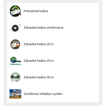
vedeli vybrať to najvhodnejšie riešenie pre váš konkrétny
zámer.
Ďalšie hadice ponúkame v našej sekcií
HADICE
,
Priesakové hadice
kde nájdete kompletný sortiment pre každú záhradu a
každý projekt, či už ide o bežnú závlahu, zavlažovanie
trávnika alebo špeciálne poľnohospodárske potreby.
Záhradné hadice zrmšťovacie
Záhradné hadice 20 m
Záhradné hadice 25 m
Záhradné hadice 30 m
Zamlžovací chladiaci systém