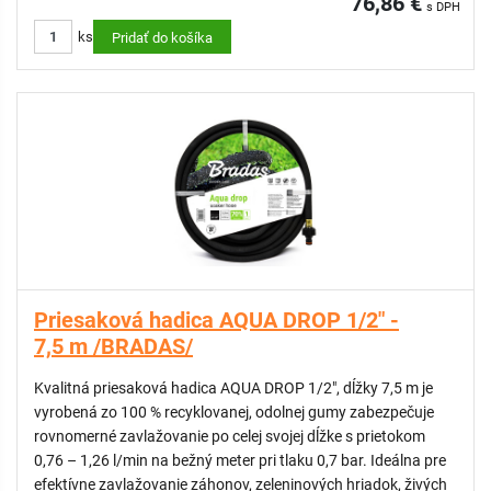
76,86 €
s DPH
pevnosť
ks
5. vrstva: vonkajší plášť z mäkčeného PVC – odolný voči
Pridať do košíka
poveternostným vplyvom, sivá farba s bielym pruhom
VÝHODY:
Dlhá životnosť
Zvýšená odolnosť proti tlaku vody
Odolná voči UV žiareniu a tvorbe rias
Flexibilná aj v chladnom počasí
Vhodná pre profesionálne využitie
Priesaková hadica AQUA DROP 1/2" -
KATEGÓRIA: Professional
7,5 m /BRADAS/
Kvalitná priesaková hadica AQUA DROP 1/2", dĺžky 7,5 m je
vyrobená zo 100 % recyklovanej, odolnej gumy zabezpečuje
rovnomerné zavlažovanie po celej svojej dĺžke s prietokom
0,76 – 1,26 l/min na bežný meter pri tlaku 0,7 bar. Ideálna pre
efektívne zavlažovanie záhonov, zeleninových hriadok, živých