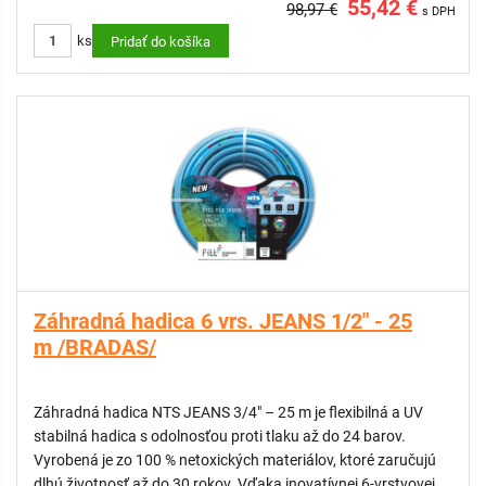
55,42 €
98,97 €
s DPH
VLASTNOSTI:
ks
Pridať do košíka
5 vrstiev z kvalitného PVC
Anti Torsion výstuž – proti krúteniu, lámaniu a zalamovaniu
Bez ftalátov a ťažkých kovov – bezpečné zloženie
Odolná voči UV žiareniu a tvorbe rias
Vysoká odolnosť proti tlaku vody – až 24 – 27 bar
Ľahká, flexibilná a jednoducho ovládateľná
Teplotná odolnosť: od -10 °C do +60 °C
Vysoký štandard spracovania – vhodná aj pre profesionálne
použitie
ODPORÚČAME:
Záhradná hadica 6 vrs. JEANS 1/2" - 25
Nástenný držiak na záhradnú hadicu
m /BRADAS/
Nástenný držiak na záhradnú hadicu
Záhradná hadica NTS JEANS 3/4" – 25 m je flexibilná a UV
stabilná hadica s odolnosťou proti tlaku až do 24 barov.
Vyrobená je zo 100 % netoxických materiálov, ktoré zaručujú
dlhú životnosť až do 30 rokov. Vďaka inovatívnej 6-vrstvovej