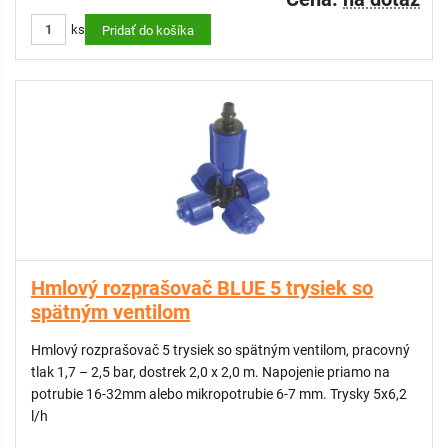
terase
ks
Odpudzuje komáre a hmyz
Pridať do košíka
Pohlcuje prach a zvlhčuje vzduch
Trysky je možné jednoducho čistiť a nastaviť podľa potreby
OBSAH SETU:
12 m flexibilná hadica
1× adaptér s filtrom pre rýchle pripojenie na záhradný kohútik
alebo hadicu
8× mosadzná rozprašovacia tryska (s možnosťou nastavenia
uhla rozstreku)
8× príchytka na uchytenie hadice
Hmlový rozprašovač BLUE 5 trysiek so
8× skurtkovacia svorkovnica na fixáciu hadice
spätným ventilom
KATEGÓRIA: Prémium
Hmlový rozprašovač 5 trysiek so spätným ventilom, pracovný
tlak 1,7 – 2,5 bar, dostrek 2,0 x 2,0 m. Napojenie priamo na
potrubie 16-32mm alebo mikropotrubie 6-7 mm. Trysky 5x6,2
l/h