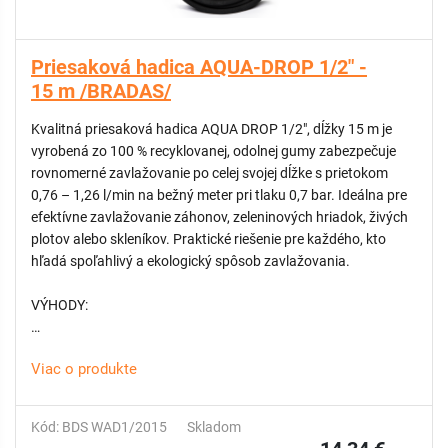
Priesaková hadica AQUA-DROP 1/2" -
15 m /BRADAS/
Kvalitná priesaková hadica AQUA DROP 1/2", dĺžky 15 m je
vyrobená zo 100 % recyklovanej, odolnej gumy zabezpečuje
rovnomerné zavlažovanie po celej svojej dĺžke s prietokom
0,76 – 1,26 l/min na bežný meter pri tlaku 0,7 bar. Ideálna pre
efektívne zavlažovanie záhonov, zeleninových hriadok, živých
plotov alebo skleníkov. Praktické riešenie pre každého, kto
hľadá spoľahlivý a ekologický spôsob zavlažovania.
VÝHODY:
Úspora vody až do 70 % v porovnaní s tradičným polievaním
Viac o produkte
Voda presakuje plynulo po celej dĺžke hadice, čím sa zabezpečí
presné a cielené zavlažovanie
Jednoduché pripojenie vďaka štandardne nainštalovaným
Kód: BDS WAD1/2015
Skladom
adaptérom s rýchlospojkami