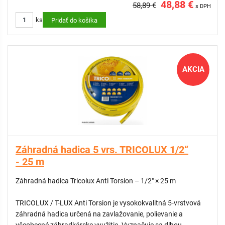
48,88 €
58,89 €
s DPH
3 . vrstva vonkajšia ochranná – odolná voči UV žiareniu a
ks
mechanickému poškodeniu
Pridať do košíka
VLASTNOSTI:
Vhodná na zavlažovanie trávnikov, záhonov a záhrad
AKCIA
Ideálna aj na umývanie áut, bicyklov, terás či chodníkov
Odolná voči pôsobeniu vody a bežných hnojív
ODPORÚČAME:
Nástenný držiak na záhradnú hadicu
Nástenný držiak na záhradnú hadicu
Záhradná hadica 5 vrs. TRICOLUX 1/2“
- 25 m
Záhradná hadica Tricolux Anti Torsion – 1/2" × 25 m
TRICOLUX / T-LUX Anti Torsion je vysokokvalitná 5-vrstvová
záhradná hadica určená na zavlažovanie, polievanie a