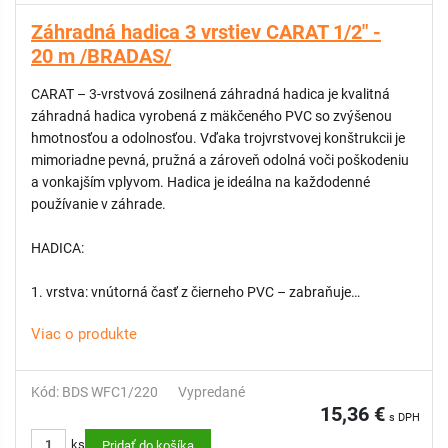
1× zmršťovacia / flexibilná hadica (7,5 – 15 m)
Záhradná hadica 3 vrstiev CARAT 1/2" -
1× 7-funkčná zavlažovacia pištoľ
20 m /BRADAS/
2× rýchlospojka
1× adaptér na kohútik 3/4" s redukciou na 1/2"
CARAT – 3-vrstvová zosilnená záhradná hadica je kvalitná
záhradná hadica vyrobená z mäkčeného PVC so zvýšenou
UPOZORNENIE: Hadica nie je určená na pitnú vodu ani pre
hmotnosťou a odolnosťou. Vďaka trojvrstvovej konštrukcii je
použitie s horúcou vodou.
mimoriadne pevná, pružná a zároveň odolná voči poškodeniu
a vonkajším vplyvom. Hadica je ideálna na každodenné
KATEGÓRIA: Prémium
používanie v záhrade.
HADICA:
1. vrstva: vnútorná časť z čierneho PVC – zabraňuje
prenikaniu UV žiarenia a tvorbe rias vo vnútri hadice
Viac o produkte
2. vrstva: výstuž – krížový oplet zo syntetického vlákna pre
vyššiu pevnosť a odolnosť voči tlaku
3. vrstva: vonkajší plášť z mäkčeného PVC – čierna farba s
Kód: BDS WFC1/220
Vypredané
dvoma výraznými oranžovými pruhmi pre jednoduchú
15,36 €
s DPH
identifikáciu
ks
Pridať do košíka