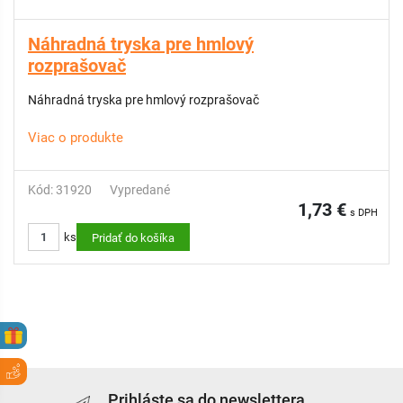
Náhradná tryska pre hmlový
rozprašovač
Náhradná tryska pre hmlový rozprašovač
Viac o produkte
Kód: 31920
Vypredané
1,73 €
s DPH
ks
Pridať do košíka
Prihláste sa do newslettera