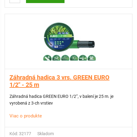
VLASTNOSTI:
Vyrobená z PVC novej generácie bez toxických látok
Odolná voči UV žiareniu a pružná aj pri nízkych teplotách
Maximálny tlak až 30 bar – vysoká odolnosť voči tlaku vody
Hadica sa ľahko zroluje a je vhodná na navíjanie na bubny a
vozíky
Príjemná na manipuláciu
Ideálna pre profesionálne použitie
Záhradná hadica 3 vrs. GREEN EURO
KATEGÓRIA: Professional
1/2" - 25 m
Záhradná hadica GREEN EURO 1/2“, v balení je 25 m. je
vyrobená z 3-ch vrstiev
Viac o produkte
Kód: 32177
Skladom