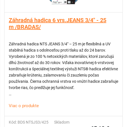
Nástenný držiak na záhradnú hadicu
Nástenný držiak na záhradnú hadicu
Záhradná hadica 6 vrs.JEANS 3/4" - 25
KATEGÓRIA: Professional
m /BRADAS/
Záhradná hadica NTS JEANS 3/4" – 25 m je flexibilná a UV
stabilná hadica s odolnosťou proti tlaku až do 24 barov.
Vyrobená je zo 100 % netoxických materiálov, ktoré zaručujú
dlhú životnosť až do 30 rokov. Vďaka inovatívnej 6-vrstvovej
konštrukcii a špeciálnej textilnej výstuži NTS® hadica efektívne
zabraňuje krúteniu, zalamovaniu či zauzleniu počas
používania. Čierna ochranná vrstva vo vnútri hadice zabraňuje
tvorbe rias, čo predlžuje jej funkčnosť.
Hadica je určená na profesionálne a časté použitie, je odolná v
Viac o produkte
teplotnom rozsahu od -20 °C do +60 °C a vďaka technológii
SKYTECH je hladká a veľmi ľahko ovládateľná. Má dĺžku 25
metrov, vnútorný priemer 19 mm a vonkajší priemer 25 mm.
Kód: BDS NTSJS3/425
Skladom
Povrchová vrstva SKY TECH poskytuje špičkovú anti-UV