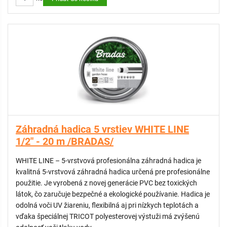
ODPORÚČAME:
Nástenný držiak na záhradnú hadicu
Nástenný držiak na záhradnú hadicu
KATEGÓRIA: Extra
Záhradná hadica 5 vrstiev WHITE LINE
1/2" - 20 m /BRADAS/
WHITE LINE – 5-vrstvová profesionálna záhradná hadica je
kvalitná 5-vrstvová záhradná hadica určená pre profesionálne
použitie. Je vyrobená z novej generácie PVC bez toxických
látok, čo zaručuje bezpečné a ekologické používanie. Hadica je
odolná voči UV žiareniu, flexibilná aj pri nízkych teplotách a
vďaka špeciálnej TRICOT polyesterovej výstuži má zvýšenú