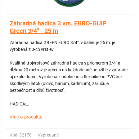
Záhradná hadica 3 vrs. EURO-GUIP
Green 3/4" - 25 m
Záhradná hadica GREEN EURO 3/4“, v balení je 25 m. je
vyrobená z 3-ch vrstiev
Kvalitná trojvrstvová záhradná hadica s priemerom 3/4" a
dĺžkou 20 metrov je určená na každodenné použitie v záhrade
aj okolo domu. Vyrobená z odolného a flexibilného PVC bez
škodlivých látok (olovo, bárium, kadmium), zaručuje
bezpečnosť a dlhú životnosť.
HADICA:
Viac o produkte
1. vrtsva vnútorná hladká – minimalizuje odpor prúdu vody,
bráni tvorbe rias a baktérií
2. vrstva výstužná – syntetické vlákno zvyšuje pevnosť a
Kód: 32178
Vypredané
odolnosť voči tlaku až 6 bar