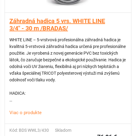
Príjemná na manipuláciu
Ideálna pre profesionálne použitie
Záhradná hadica 5 vrs. WHITE LINE
KATEGÓRIA: Professional
3/4" - 30 m /BRADAS/
WHITE LINE – 5-vrstvová profesionálna záhradná hadica je
kvalitná 5-vrstvová záhradná hadica určená pre profesionálne
použitie. Je vyrobená z novej generácie PVC bez toxických
látok, čo zaručuje bezpečné a ekologické používanie. Hadica je
odolná voči UV žiareniu, flexibilná aj pri nízkych teplotách a
vďaka špeciálnej TRICOT polyesterovej výstuži má zvýšenú
odolnosť voči tlaku vody.
HADICA:
1. vrstva: vnútorná vrstva z bieleho materiálu
Viac o produkte
2. vrstva: čierna vrstva – chráni pred prenikaním UV žiarenia a
zabraňuje tvorbe rias
3. vrstva: biela elastická vrstva z pružného PVC
Kód: BDS WWL3/430
Skladom
4. vrstva: špeciálna TRICOT výstuž z polyesteru pre vyššiu