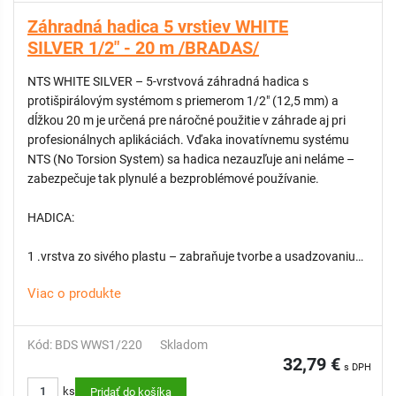
Záhradná hadica 5 vrstiev WHITE
KATEGÓRIA: Professional
SILVER 1/2" - 20 m /BRADAS/
NTS WHITE SILVER – 5-vrstvová záhradná hadica s
protišpirálovým systémom s priemerom 1/2" (12,5 mm) a
dĺžkou 20 m je určená pre náročné použitie v záhrade aj pri
profesionálnych aplikáciách. Vďaka inovatívnemu systému
NTS (No Torsion System) sa hadica nezauzľuje ani neláme –
zabezpečuje tak plynulé a bezproblémové používanie.
HADICA:
1 .vrstva zo sivého plastu – zabraňuje tvorbe a usadzovaniu
rias
Viac o produkte
2. vrstva - Biela plastová vrstva
3. vrstva - Pružná sivá vrstva z mäkčeného PVC
4. vrstva - Výstuž s NTS systémom – protišpirálová
Kód: BDS WWS1/220
Skladom
technológia zabezpečujúca odolnosť voči skrúteniu
32,79 €
s DPH
5 - vrstva - Vonkajšia transparentná vrstva so striebornými
ks
čiastočkami – odolná voči poveternostným vplyvom
Pridať do košíka