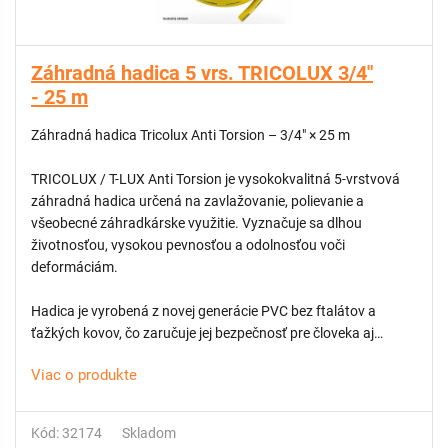
použitie
ODPORÚČAME:
Záhradná hadica 5 vrs. TRICOLUX 3/4"
Nástenný držiak na záhradnú hadicu
- 25 m
Nástenný držiak na záhradnú hadicu
Záhradná hadica Tricolux Anti Torsion – 3/4" × 25 m
TRICOLUX / T-LUX Anti Torsion je vysokokvalitná 5-vrstvová
záhradná hadica určená na zavlažovanie, polievanie a
všeobecné záhradkárske využitie. Vyznačuje sa dlhou
životnosťou, vysokou pevnosťou a odolnosťou voči
deformáciám.
Hadica je vyrobená z novej generácie PVC bez ftalátov a
ťažkých kovov, čo zaručuje jej bezpečnosť pre človeka aj
životné prostredie. Vnútorná vrstva bráni usadzovaniu rias a
Viac o produkte
rastu mikroorganizmov, zatiaľ čo špeciálna polyesterová
výstuž Anti Torsion zabezpečuje vysokú pevnosť a chráni
hadicu pred zalamovaním a zauzľovaním.
Kód: 32174
Skladom