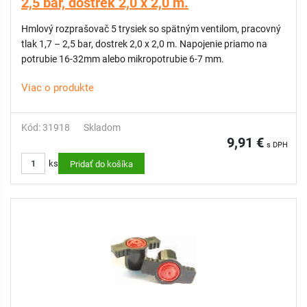
2,5 bar, dostrek 2,0 x 2,0 m.
Hmlový rozprašovač 5 trysiek so spätným ventilom, pracovný
tlak 1,7 – 2,5 bar, dostrek 2,0 x 2,0 m. Napojenie priamo na
potrubie 16-32mm alebo mikropotrubie 6-7 mm.
Viac o produkte
Kód: 31918
Skladom
9,91 €
s DPH
ks
Pridať do košíka