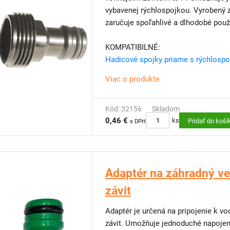
vybavenej rýchlospojkou. Vyrobený 
zaručuje spoľahlivé a dlhodobé použ
KOMPATIBILNÉ:
Hadicové spojky priame s rýchlosp
Viac o produkte
Kód: 32156
Skladom
0,46 €
ks
Pridať do koší
s DPH
Adaptér na záhradný ven
závit
Adaptér je určená na pripojenie k v
závit. Umožňuje jednoduché napojen