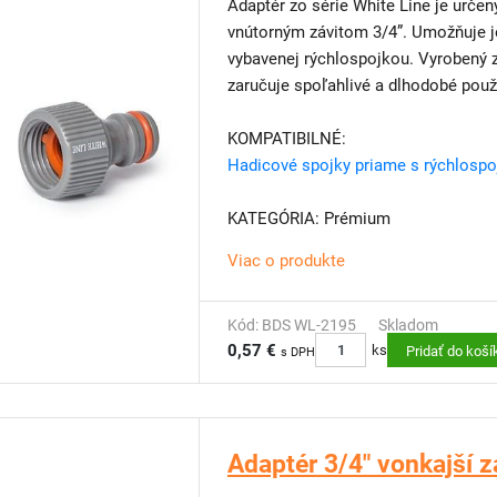
Adaptér zo série White Line je urče
vnútorným závitom 3/4”. Umožňuje j
vybavenej rýchlospojkou. Vyrobený 
zaručuje spoľahlivé a dlhodobé použ
KOMPATIBILNÉ:
Hadicové spojky priame s rýchlosp
KATEGÓRIA: Prémium
Viac o produkte
Kód: BDS WL-2195
Skladom
0,57 €
ks
Pridať do koší
s DPH
Adaptér 3/4" vonkajší 