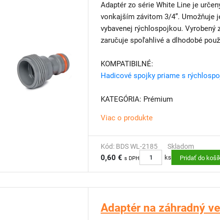
Adaptér zo série White Line je urče
vonkajším závitom 3/4”. Umožňuje j
vybavenej rýchlospojkou. Vyrobený 
zaručuje spoľahlivé a dlhodobé použ
KOMPATIBILNÉ:
Hadicové spojky priame s rýchlosp
KATEGÓRIA: Prémium
Viac o produkte
Kód: BDS WL-2185
Skladom
0,60 €
ks
Pridať do koší
s DPH
Adaptér na záhradný ven