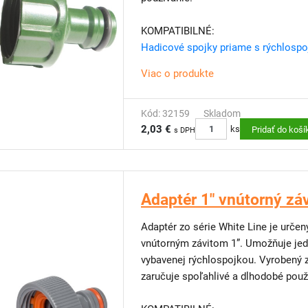
KOMPATIBILNÉ:
Hadicové spojky priame s rýchlosp
Viac o produkte
Kód: 32159
Skladom
2,03 €
ks
Pridať do koší
s DPH
Adaptér 1" vnútorný zá
Adaptér zo série White Line je urče
vnútorným závitom 1”. Umožňuje jed
vybavenej rýchlospojkou. Vyrobený 
zaručuje spoľahlivé a dlhodobé použ