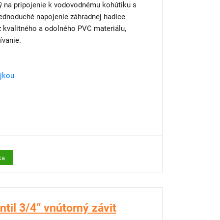
ný na pripojenie k vodovodnému kohútiku s
ednoduché napojenie záhradnej hadice
z kvalitného a odolného PVC materiálu,
ívanie.
ojkou
ka
til 3/4“ vnútorný závit