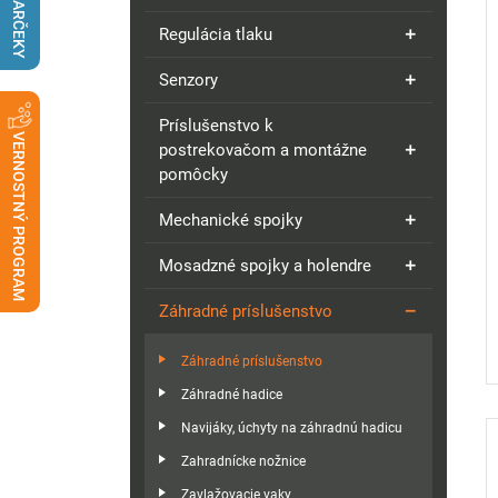
DARČEKY
Regulácia tlaku
Senzory
Príslušenstvo k
VERNOSTNÝ PROGRAM
postrekovačom a montážne
pomôcky
Mechanické spojky
Mosadzné spojky a holendre
Záhradné príslušenstvo
Záhradné príslušenstvo
Záhradné hadice
Navijáky, úchyty na záhradnú hadicu
Zahradnícke nožnice
Zavlažovacie vaky