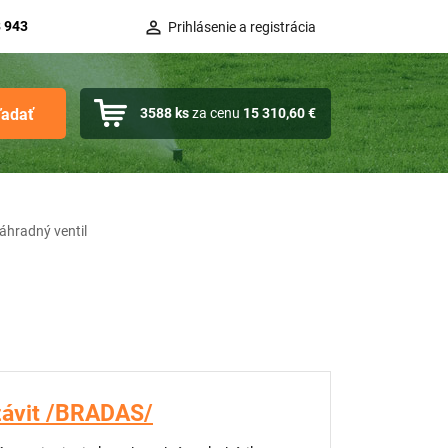
 943
Prihlásenie a registrácia
ľadať
3588
ks
za cenu
15 310,60 €
áhradný ventil
závit /BRADAS/