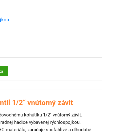
ojkou
ka
til 1/2“ vnútorný závit
odovodnému kohútiku 1/2" vnútorný závit.
adnej hadice vybavenej rýchlospojkou.
C materiálu, zaručuje spoľahlivé a dlhodobé