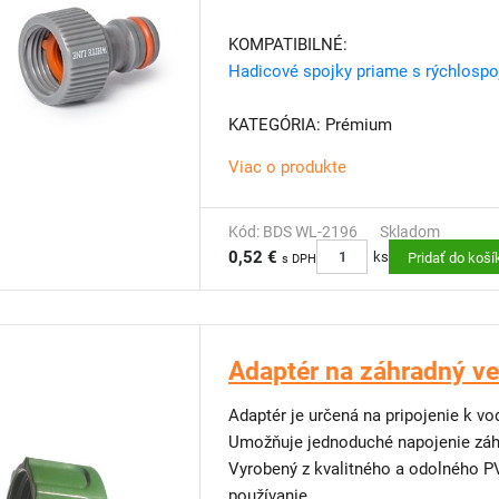
KOMPATIBILNÉ:
Hadicové spojky priame s rýchlosp
KATEGÓRIA: Prémium
Viac o produkte
Kód: BDS WL-2196
Skladom
0,52 €
ks
Pridať do koší
s DPH
Adaptér na záhradný ven
Adaptér je určená na pripojenie k v
Umožňuje jednoduché napojenie záhr
Vyrobený z kvalitného a odolného PV
používanie.