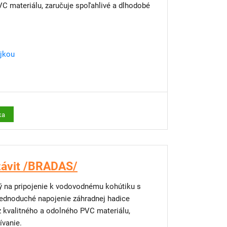
C materiálu, zaručuje spoľahlivé a dlhodobé
ojkou
ka
závit /BRADAS/
ný na pripojenie k vodovodnému kohútiku s
ednoduché napojenie záhradnej hadice
z kvalitného a odolného PVC materiálu,
ívanie.