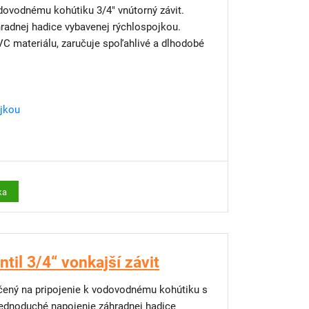
odovodnému kohútiku 3/4" vnútorný závit.
adnej hadice vybavenej rýchlospojkou.
C materiálu, zaručuje spoľahlivé a dlhodobé
ojkou
ka
til 3/4“ vonkajší závit
určený na pripojenie k vodovodnému kohútiku s
ednoduché napojenie záhradnej hadice