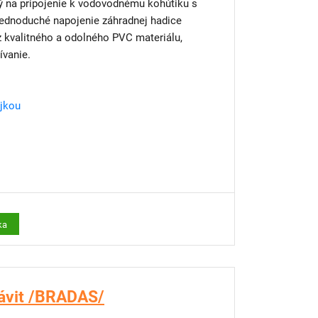
ný na pripojenie k vodovodnému kohútiku s
ednoduché napojenie záhradnej hadice
z kvalitného a odolného PVC materiálu,
ívanie.
ojkou
ka
závit /BRADAS/