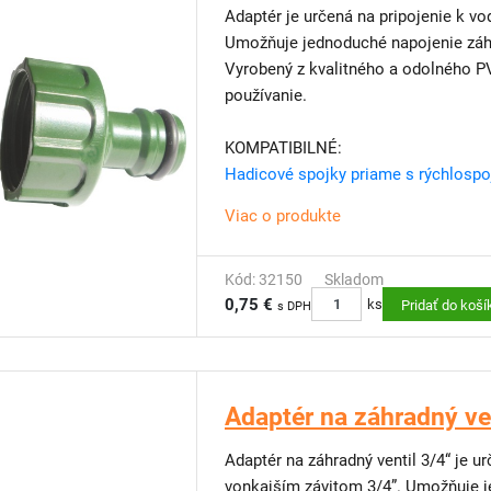
Adaptér je určená na pripojenie k v
Umožňuje jednoduché napojenie záhr
Vyrobený z kvalitného a odolného PV
používanie.
KOMPATIBILNÉ:
Hadicové spojky priame s rýchlosp
Viac o produkte
Kód: 32150
Skladom
0,75 €
ks
Pridať do koší
s DPH
Adaptér na záhradný ven
Adaptér na záhradný ventil 3/4“ je 
vonkajším závitom 3/4”. Umožňuje j