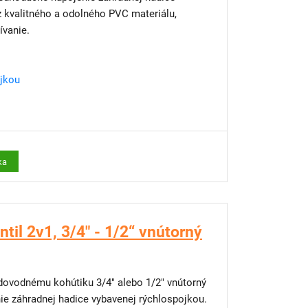
z kvalitného a odolného PVC materiálu,
ívanie.
ojkou
ka
til 2v1, 3/4" - 1/2“ vnútorný
odovodnému kohútiku 3/4" alebo 1/2" vnútorný
ie záhradnej hadice vybavenej rýchlospojkou.