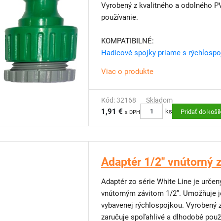
Vyrobený z kvalitného a odolného PV
používanie.
KOMPATIBILNÉ:
Hadicové spojky priame s rýchlosp
Viac o produkte
Kód: 32168
Skladom
1,91 €
ks
Pridať do koší
s DPH
Adaptér 1/2" vnútorný 
Adaptér zo série White Line je urče
vnútorným závitom 1/2”. Umožňuje j
vybavenej rýchlospojkou. Vyrobený 
zaručuje spoľahlivé a dlhodobé použ