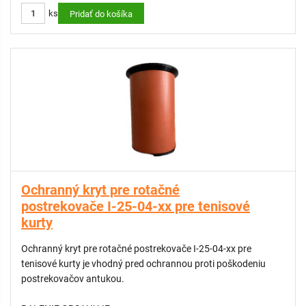
ks
Pridať do košíka
Požadovanú výdatnosť vodného zdroja poskytneme na
vyžiadanie.
Presnú špecifikáciu aj s výkresom závlahového systému
poskytneme na vyžiadanie.
Ochranný kryt pre rotačné
postrekovače I-25-04-xx pre tenisové
kurty
Ochranný kryt pre rotačné postrekovače I-25-04-xx pre
tenisové kurty je vhodný pred ochrannou proti poškodeniu
postrekovačov antukou.