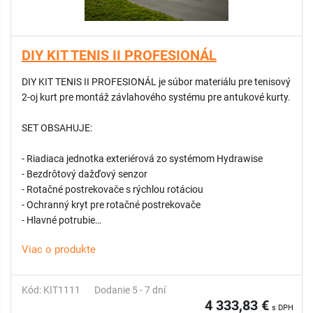
DIY KIT TENIS II PROFESIONÁL
DIY KIT TENIS II PROFESIONÁL je súbor materiálu pre tenisový
2-oj kurt pre montáž závlahového systému pre antukové kurty.
SET OBSAHUJE:
- Riadiaca jednotka exteriérová zo systémom Hydrawise
- Bezdrôtový dažďový senzor
- Rotačné postrekovače s rýchlou rotáciou
- Ochranný kryt pre rotačné postrekovače
- Hlavné potrubie
- Sekciové potrubie
Viac o produkte
- Spojovací materiál
- Ventilové šachty
- mosadzné vodné zásuvky a kľúče
Kód: KIT1111
Dodanie 5 - 7 dní
- Kabeláž a elektro materiál
4 333,83 €
s DPH
- Elektromagnetické ventily