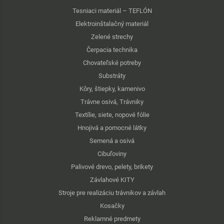
Tesniaci materiál – TEFLÓN
Elektroinštalačný materiál
Zelené strechy
Čerpacia technika
Chovateľské potreby
Substráty
Kôry, štiepky, kamenivo
Trávne osivá, Trávniky
Textílie, siete, nopové fólie
Hnojivá a pomocné látky
Semená a osivá
Cibuľoviny
Palivové drevo, pelety, brikety
Závlahové KITY
Stroje pre realizáciu trávnikov a závlah
Kosačky
Reklamné predmety