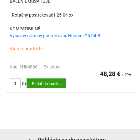
BALENIE OBSAHUJE:
- Rotačný postrekovač I-25-04-xx
KOMPATIBILNÉ:
Výsuvný rotačný postrekovač Hunter I-25-04-B
Výsuvný rotačný postrekovač Hunter I-25-04-SS-B
Viac o produkte
Výsuvný rotačný postrekovač Hunter I-25-04-SS-HS-B
Koleno 90, 1" vonkajší závit x 1" vnútorný závit
Kód: 3HMI888
Skladom
48,28 €
s DPH
ks
Pridať do košíka
Prihláste sa do newslettera