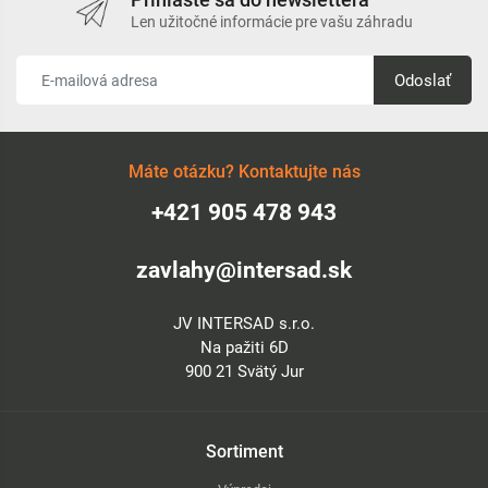
Len užitočné informácie pre vašu záhradu
Odoslať
Máte otázku? Kontaktujte nás
+421 905 478 943
zavlahy@intersad.sk
JV INTERSAD s.r.o.
Na pažiti 6D
900 21 Svätý Jur
Sortiment