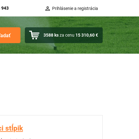
 943
Prihlásenie a registrácia
ľadať
3588
ks
za cenu
15 310,60 €
i stĺpik