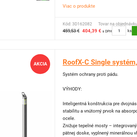
Viac o produkte
Produkt: DIADEM® Wall Fix
Certifikát výrobcu: A.P.P. Kft.
Kód: 3D162082
Tovar na objednávk
Webstránka: www.diadem.com
459,53 €
404,39 €
ks
s DPH
RoofX-C Single systém,
AKCIA
Systém ochrany proti pádu.
VÝHODY:
Inteligentná konštrukcia pre dvojná
stabilitu a vnútorný prvok na absorp
ocele.
Znižuje tepelné mosty – integrovaný
pätnej doske, vyplnený minerálnou v