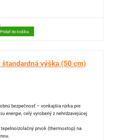
u
Pridať do košíka
 štandardná výška (50 cm)
sobnú bezpečnosť – vonkajšia rúrka pre
ciu energie, celý vyrobený z nehrdzavejúcej
 tepelnoizolačný prvok (thermostop) na
lnou.