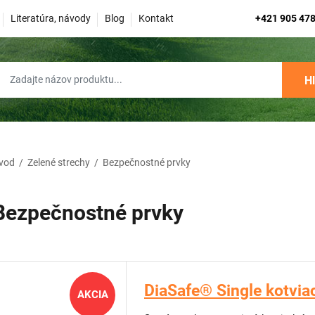
Literatúra, návody
Blog
Kontakt
+421 905 478
H
vod
/
Zelené strechy
/
Bezpečnostné prvky
Bezpečnostné prvky
DiaSafe® Single kotviac
AKCIA