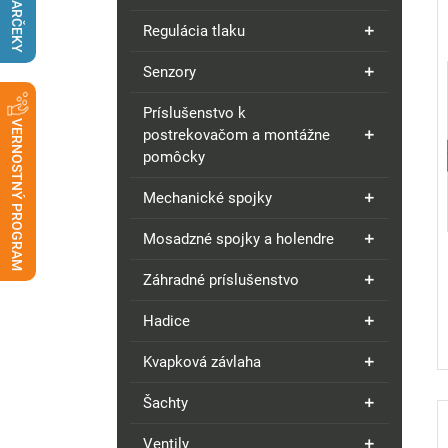
DARČEKY
Regulácia tlaku
Senzory
Príslušenstvo k
VERNOSTNÝ PROGRAM
postrekovačom a montážne
pomôcky
Mechanické spojky
Mosadzné spojky a holendre
Záhradné príslušenstvo
Hadice
Kvapková závlaha
Šachty
Ventily