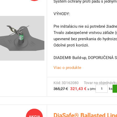
Systém ochrany proti pádu s jedný
VÝHODY:
Pre inštaláciu nie sú potrebné žiadn
Trvalo zabezpečené vrstvou záťaže (n
upevnené bez prenikania do hydroizo
Odolné proti korózii.
DIADEM® Build-up, DOPORUČENÁ 
Sedum rohož
Viac o produkte
Bezpečnostný systém proti pádu Dia
Separačná a filtračná geotextília VL
Odvodňovacia doska DiaDrain-25H
Kód: 3D162080
Tovar na objednávk
365,27 €
321,43 €
Mechanická ochranná geotextília V
ks
s DPH
Hydroizolačná membrána odolná vo
ŠPECIFIKÁCIA:
DiaSafe® Ballasted Lin