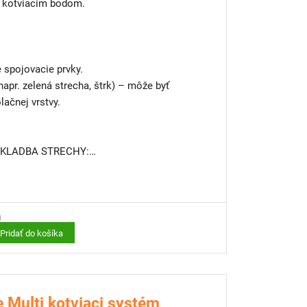
m kotviacim bodom.
e spojovacie prvky.
apr. zelená strecha, štrk) – môže byť
lačnej vrstvy.
SKLADBA STRECHY:
Safe Line
F 150
u
LU 300
Pridať do košíka
či koreňom
e Multi kotviaci systém