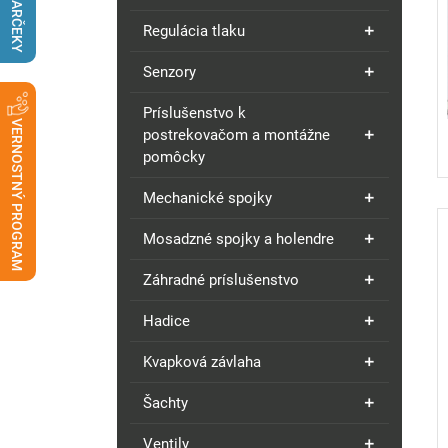
DARČEKY
Regulácia tlaku
Senzory
Príslušenstvo k
VERNOSTNÝ PROGRAM
postrekovačom a montážne
pomôcky
Mechanické spojky
Mosadzné spojky a holendre
Záhradné príslušenstvo
Hadice
Kvapková závlaha
Šachty
Ventily