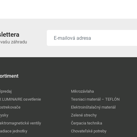
lettera
 vašu záhradu
ortiment
ýpredaj
Mikrozávlaha
X LUMINAIRE osvetlenie
Tesniaci materiál – TEFLÓN
ostrekovače
Elektroinštalačný materiál
rysky
Zelené strechy
lektromagnetické ventily
Čerpacia technika
iadiace jednotky
Chovateľské potreby