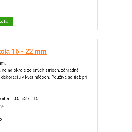
rvkami pre zakladanie zelených striech, je
 typu, triedeného kvalitného
o piesku a expandovaného ílu.
ošíka
 sa nevzťahuje
kcia 16 - 22 mm
 mm.
álne na okraje zelených striech, záhradné
 dekoráciu v kvetináčoch. Používa sa tiež pri
áha = 0,6 m3 / 1 t).
g.
m3.