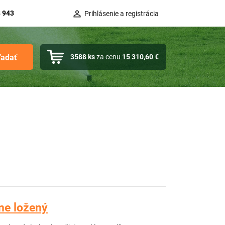
 943
Prihlásenie a registrácia
ľadať
3588
ks
za cenu
15 310,60 €
ne ložený