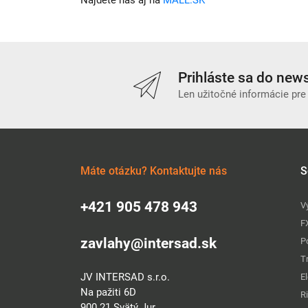
Nájdete nás aj na
MALL.SK
Prihláste sa do news
Len užitočné informácie pre
Máte otázku? Kontaktujte nás
S
+421 905 478 943
V
F
zavlahy@intersad.sk
P
T
JV INTERSAD s.r.o.
E
Na pažiti 6D
R
900 21 Svätý Jur