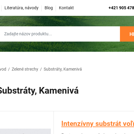
Literatúra, návody
Blog
Kontakt
+421 905 478
H
vod
/
Zelené strechy
/
Substráty, Kamenivá
Substráty, Kamenivá
Intenzívny substrát voľ