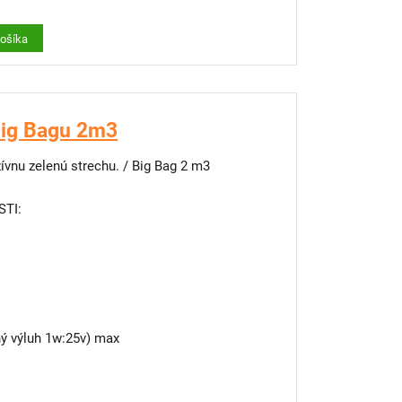
košíka
Big Bagu 2m3
ívnu zelenú strechu. / Big Bag 2 m3
TI:
ný výluh 1w:25v) max