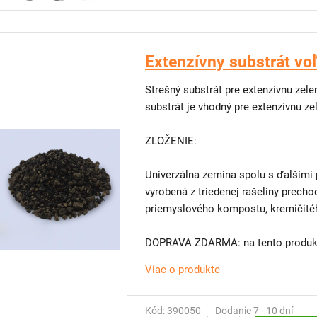
Extenzívny substrát vo
Strešný substrát pre extenzívnu zel
substrát je vhodný pre extenzívnu ze
ZLOŽENIE:
Univerzálna zemina spolu s ďalšími p
vyrobená z triedenej rašeliny prechodového
priemyslového kompostu, kremičitéh
DOPRAVA ZDARMA: na tento produkt
Viac o produkte
Kód: 390050
Dodanie 7 - 10 dní