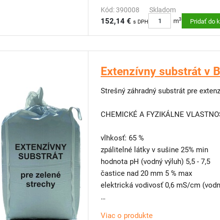
Kód: 390008
Skladom
3
152,14 €
m
Pridať do 
s DPH
Extenzívny substrát v 
Strešný záhradný substrát pre extenz
CHEMICKÉ A FYZIKÁLNE VLASTNOS
vlhkosť: 65 %
zpálitelné látky v sušine 25% min
hodnota pH (vodný výluh) 5,5 - 7,5
častice nad 20 mm 5 % max
elektrická vodivosť 0,6 mS/cm (vod
ZLOŽENIE:
Viac o produkte