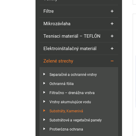
Filtre
Mikrozávlaha
Tesniaci materiál – TEFLÓN
Elektroinštalačný materiál
Zelené strechy
Separačné a ochranné vrstvy
Ochranná fólia
Filtračno – drenážna vrstva
Vrstvy akumulujúce vodu
Substráty, Kamenivá
Substrátové a vegetačné panely
Protierózna ochrana