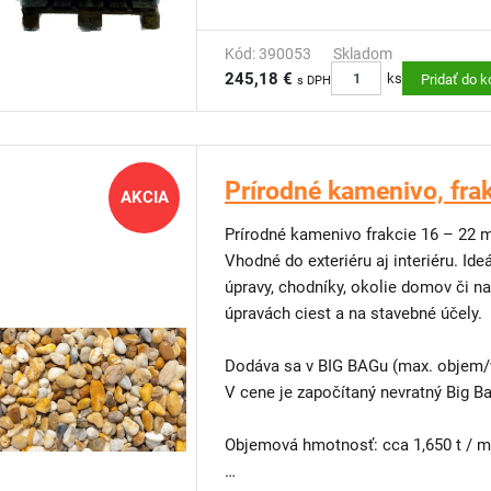
Univerzálna zemina spolu s ďalšími p
vyrobená z triedenej rašeliny prechodového
Kód: 390053
Skladom
245,18 €
priemyslového kompostu, kremičitéh
ks
Pridať do k
s DPH
DOPRAVA ZDARMA: na tento produkt
Prírodné kamenivo, fra
AKCIA
Prírodné kamenivo frakcie 16 – 22
Vhodné do exteriéru aj interiéru. Ide
úpravy, chodníky, okolie domov či na
úpravách ciest a na stavebné účely.
Dodáva sa v BIG BAGu (max. objem/v
V cene je započítaný nevratný Big Ba
Objemová hmotnosť: cca 1,650 t / 