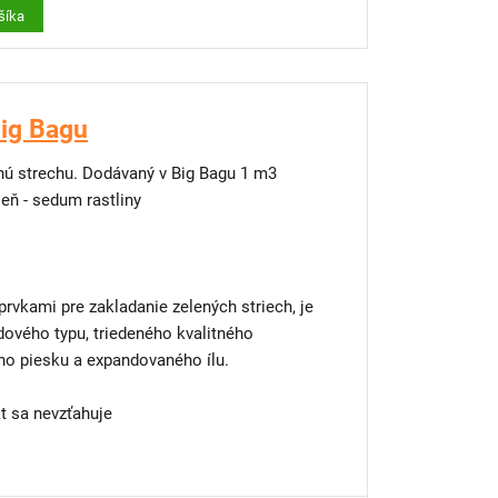
šíka
Big Bagu
enú strechu. Dodávaný v Big Bagu 1 m3
leň - sedum rastliny
rvkami pre zakladanie zelených striech, je
 typu, triedeného kvalitného
o piesku a expandovaného ílu.
 sa nevzťahuje