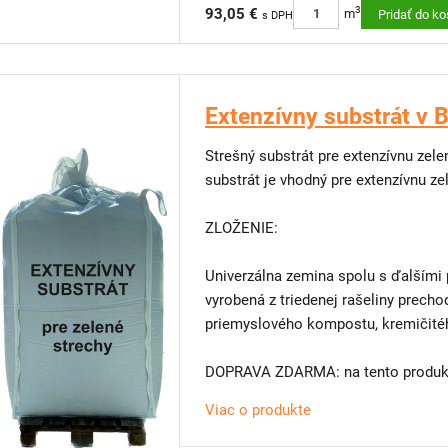
3
93,05 €
m
Pridať do ko
s DPH
Extenzívny substrát v 
Strešný substrát pre extenzívnu zel
substrát je vhodný pre extenzívnu ze
ZLOŽENIE:
Univerzálna zemina spolu s ďalšími p
vyrobená z triedenej rašeliny prechodového
priemyslového kompostu, kremičitéh
DOPRAVA ZDARMA: na tento produkt
Viac o produkte