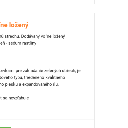
ľne ložený
enú strechu. Dodávaný voľne ložený
leň - sedum rastliny
rvkami pre zakladanie zelených striech, je
 typu, triedeného kvalitného
o piesku a expandovaného ílu.
 sa nevzťahuje