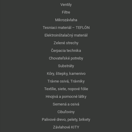
Ventily
Filtre
Mikrozávlaha
Tesniaci materiál – TEFLÓN
Elektroinštalačný materiál
Zelené strechy
Čerpacia technika
Chovateľské potreby
Substráty
Kôry, štiepky, kamenivo
Trávne osivá, Trávniky
Textílie, siete, nopové fólie
Hnojivá a pomocné látky
Semená a osivá
Cibuľoviny
Palivové drevo, pelety, brikety
Závlahové KITY