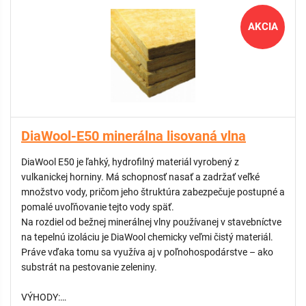
zelené strechy (extenzívne aj intenzívne)
„modré“ strechy
AKCIA
vegetačné nádoby a kvetináče
zelené plochy medzi koľajami železníc
DiaWool-E50 minerálna lisovaná vlna
DiaWool E50 je ľahký, hydrofilný materiál vyrobený z
vulkanickej horniny. Má schopnosť nasať a zadržať veľké
množstvo vody, pričom jeho štruktúra zabezpečuje postupné a
pomalé uvoľňovanie tejto vody späť.
Na rozdiel od bežnej minerálnej vlny používanej v stavebníctve
na tepelnú izoláciu je DiaWool chemicky veľmi čistý materiál.
Práve vďaka tomu sa využíva aj v poľnohospodárstve – ako
substrát na pestovanie zeleniny.
VÝHODY: