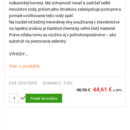
vulkanickej horniny. Má schopnosť nasať a zadržať veľké
množstvo vody, pričom jeho štruktúra zabezpečuje postupné a
pomalé uvoľňovanie tejto vody späť.
Na rozdiel od bežnej minerálnej vlny používanej v stavebníctve
na tepelnú izoláciu je DiaWool chemicky veľmi čistý materiál.
Práve vďaka tomu sa využíva aj v poľnohospodárstve – ako
substrát na pestovanie zeleniny.
VÝHODY:
Viac o produkte
Úsporná doprava a jednoduchá manipulácia s materiálom
Rýchla, nenáročná a cenovo efektívna inštalácia
Vysoká schopnosť zadržiavať vodu (akumulácia)
Kód: 3D410905
Dodanie 3 - 5 dní
Výborné vlastnosti na pohlcovanie hluku
44,61 €
46,96 €
s DPH
2
m
Pridať do košíka
POUŽITIE:
zelené strechy (extenzívne aj intenzívne)
„modré“ strechy