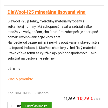
DiaWool-I25 minerálna lisovaná vlna
DiaWool I-25 je ľahký, hydrofilný materiál vyrobený z
vulkanickej horniny. Má schopnosť nasať a zadržať veľké
množstvo vody, pričom jeho štruktúra zabezpečuje postupné a
pomalé uvoľňovanie tejto vody späť.
Na rozdiel od bežnej minerálnej vlny používanej v stavebníctve
na tepelnú izoláciu je DiaWool chemicky veľmi čistý materiál.
Práve vďaka tomu sa využíva aj v poľnohospodárstve – ako
substrát na pestovanie zeleniny.
VÝHODY:
Viac o produkte
Úsporná doprava a jednoduchá manipulácia s materiálom
Rýchla, nenáročná a cenovo efektívna inštalácia
Vysoká schopnosť zadržiavať vodu (akumulácia)
Kód: 3D410906
Skladom
Výborné vlastnosti na pohlcovanie hluku
10,79 €
11,36 €
s DPH
2
m
Pridať do košíka