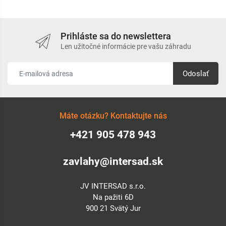
vegetačné nádoby a kvetináče
zelené plochy medzi koľajami železníc
Prihláste sa do newslettera
Len užitočné informácie pre vašu záhradu
Odoslať
Máte otázku? Kontaktujte nás
+421 905 478 943
zavlahy@intersad.sk
JV INTERSAD s.r.o.
Na pažiti 6D
900 21 Svätý Jur