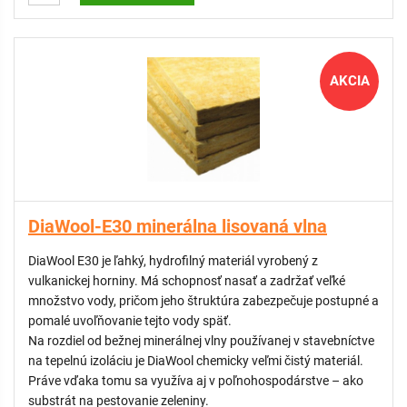
POUŽITIE:
zelené strechy (extenzívne aj intenzívne)
„modré“ strechy
AKCIA
vegetačné nádoby a kvetináče
zelené plochy medzi koľajami železníc
DiaWool-E30 minerálna lisovaná vlna
DiaWool E30 je ľahký, hydrofilný materiál vyrobený z
vulkanickej horniny. Má schopnosť nasať a zadržať veľké
množstvo vody, pričom jeho štruktúra zabezpečuje postupné a
pomalé uvoľňovanie tejto vody späť.
Na rozdiel od bežnej minerálnej vlny používanej v stavebníctve
na tepelnú izoláciu je DiaWool chemicky veľmi čistý materiál.
Práve vďaka tomu sa využíva aj v poľnohospodárstve – ako
substrát na pestovanie zeleniny.