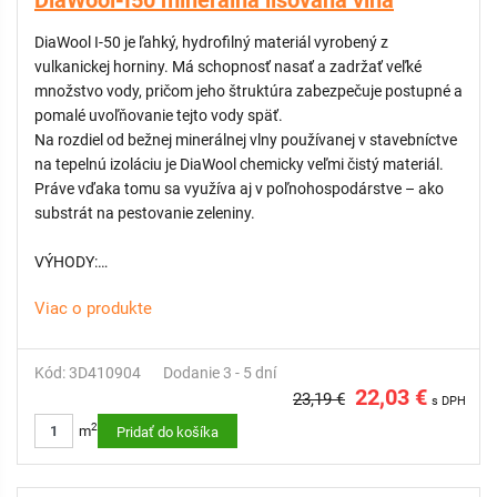
DiaWool-I50 minerálna lisovaná vlna
DiaWool I-50 je ľahký, hydrofilný materiál vyrobený z
vulkanickej horniny. Má schopnosť nasať a zadržať veľké
množstvo vody, pričom jeho štruktúra zabezpečuje postupné a
pomalé uvoľňovanie tejto vody späť.
Na rozdiel od bežnej minerálnej vlny používanej v stavebníctve
na tepelnú izoláciu je DiaWool chemicky veľmi čistý materiál.
Práve vďaka tomu sa využíva aj v poľnohospodárstve – ako
substrát na pestovanie zeleniny.
VÝHODY:
Viac o produkte
Úsporná doprava a jednoduchá manipulácia s materiálom
Rýchla, nenáročná a cenovo efektívna inštalácia
Vysoká schopnosť zadržiavať vodu (akumulácia)
Kód: 3D410904
Dodanie 3 - 5 dní
Výborné vlastnosti na pohlcovanie hluku
22,03 €
23,19 €
s DPH
2
m
Pridať do košíka
POUŽITIE: