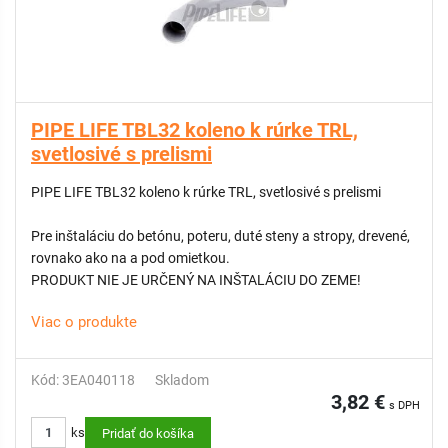
PIPE LIFE TBL32 koleno k rúrke TRL,
svetlosivé s prelismi
PIPE LIFE TBL32 koleno k rúrke TRL, svetlosivé s prelismi
Pre inštaláciu do betónu, poteru, duté steny a stropy, drevené,
rovnako ako na a pod omietkou.
PRODUKT NIE JE URČENÝ NA INŠTALÁCIU DO ZEME!
Viac o produkte
Kód: 3EA040118
Skladom
3,82 €
s DPH
ks
Pridať do košíka