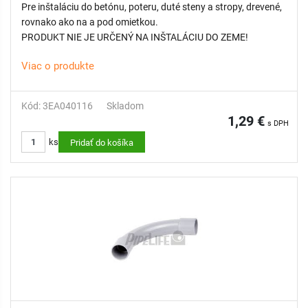
Pre inštaláciu do betónu, poteru, duté steny a stropy, drevené,
rovnako ako na a pod omietkou.
PRODUKT NIE JE URČENÝ NA INŠTALÁCIU DO ZEME!
Viac o produkte
Kód: 3EA040116
Skladom
1,29 €
s DPH
ks
Pridať do košíka