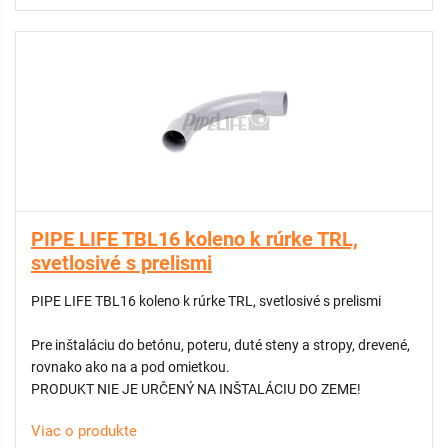
PIPE LIFE TBL16 koleno k rúrke TRL,
svetlosivé s prelismi
PIPE LIFE TBL16 koleno k rúrke TRL, svetlosivé s prelismi
Pre inštaláciu do betónu, poteru, duté steny a stropy, drevené,
rovnako ako na a pod omietkou.
PRODUKT NIE JE URČENÝ NA INŠTALÁCIU DO ZEME!
Viac o produkte