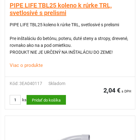
PIPE LIFE TBL25 koleno k rúrke TRL,
svetlosivé s prelismi
PIPE LIFE TBL25 koleno k rúrke TRL, svetlosivé s prelismi
Pre inštaláciu do betónu, poteru, duté steny a stropy, drevené,
rovnako ako na a pod omietkou.
PRODUKT NIE JE URČENÝ NA INŠTALÁCIU DO ZEME!
Viac o produkte
Kód: 3EA040117
Skladom
2,04 €
s DPH
ks
Pridať do košíka