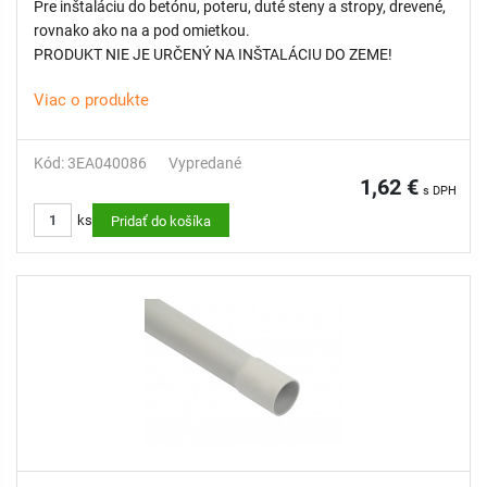
Pre inštaláciu do betónu, poteru, duté steny a stropy, drevené,
rovnako ako na a pod omietkou.
PRODUKT NIE JE URČENÝ NA INŠTALÁCIU DO ZEME!
Viac o produkte
Kód: 3EA040086
Vypredané
1,62 €
s DPH
ks
Pridať do košíka