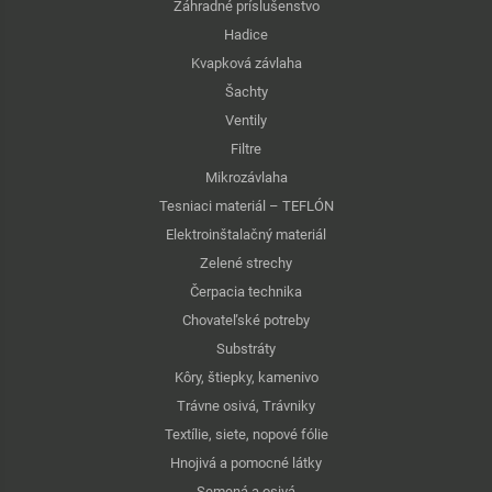
Záhradné príslušenstvo
Hadice
Kvapková závlaha
Šachty
Ventily
Filtre
Mikrozávlaha
Tesniaci materiál – TEFLÓN
Elektroinštalačný materiál
Zelené strechy
Čerpacia technika
Chovateľské potreby
Substráty
Kôry, štiepky, kamenivo
Trávne osivá, Trávniky
Textílie, siete, nopové fólie
Hnojivá a pomocné látky
Semená a osivá