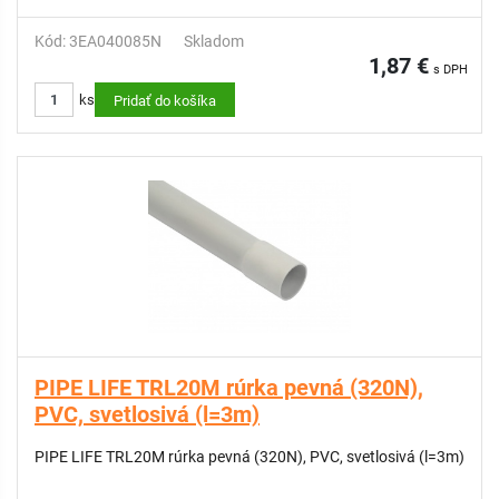
Kód: 3EA040085N
Skladom
1,87 €
s DPH
ks
Pridať do košíka
PIPE LIFE TRL20M rúrka pevná (320N),
PVC, svetlosivá (l=3m)
PIPE LIFE TRL20M rúrka pevná (320N), PVC, svetlosivá (l=3m)