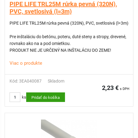
PIPE LIFE TRL25M rúrka pevná (320N),
PVC, svetlosivá (l=3m)
PIPE LIFE TRL25M rúrka pevná (320N), PVC, svetlosivá (l=3m)
Pre inštaláciu do betónu, poteru, duté steny a stropy, drevené,
rovnako ako na a pod omietkou.
PRODUKT NIE JE URČENÝ NA INŠTALÁCIU DO ZEME!
Viac o produkte
Kód: 3EA040087
Skladom
2,23 €
s DPH
ks
Pridať do košíka