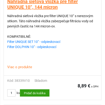
Náhradná sieťová vložka pre filter
UNIQUE 10“, 144 micron
Náhradná sieťová vložka pre filter UNIQUE 10“ s nerezovým
sitkom. Táto náhradná vložka zabezpečuje filtráciu vody od
pevných častíc na 144 micron-ov.
KOMPATIBILNÉ:
Filter UNIQUE SET 10“ - odpieskovací
Filter DOLPHIN 10“ - odpieskovací
Viac o produkte
Kód: 38339V10
Skladom
8,89 €
s DPH
ks
Pridať do košíka