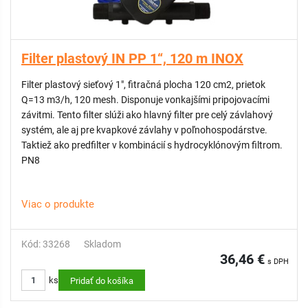
Filter plastový IN PP 1“, 120 m INOX
Filter plastový sieťový 1", fitračná plocha 120 cm2, prietok
Q=13 m3/h, 120 mesh. Disponuje vonkajšími pripojovacími
závitmi. Tento filter slúži ako hlavný filter pre celý závlahový
systém, ale aj pre kvapkové závlahy v poľnohospodárstve.
Taktiež ako predfilter v kombinácií s hydrocyklónovým filtrom.
PN8
Viac o produkte
Kód: 33268
Skladom
36,46 €
s DPH
ks
Pridať do košíka