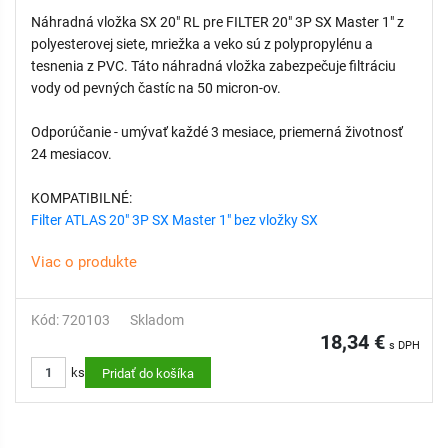
Náhradná vložka SX 20" RL pre FILTER 20" 3P SX Master 1" z
polyesterovej siete, mriežka a veko sú z polypropylénu a
tesnenia z PVC. Táto náhradná vložka zabezpečuje filtráciu
vody od pevných častíc na 50 micron-ov.
Odporúčanie - umývať každé 3 mesiace, priemerná životnosť
24 mesiacov.
KOMPATIBILNÉ:
Filter ATLAS 20" 3P SX Master 1" bez vložky SX
Viac o produkte
Kód: 720103
Skladom
18,34 €
s DPH
ks
Pridať do košíka