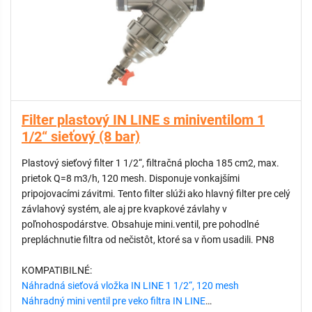
Filter plastový IN LINE s miniventilom 1
1/2“ sieťový (8 bar)
Plastový sieťový filter 1 1/2“, filtračná plocha 185 cm2, max.
prietok Q=8 m3/h, 120 mesh. Disponuje vonkajšími
pripojovacími závitmi. Tento filter slúži ako hlavný filter pre celý
závlahový systém, ale aj pre kvapkové závlahy v
poľnohospodárstve. Obsahuje mini.ventil, pre pohodlné
prepláchnutie filtra od nečistôt, ktoré sa v ňom usadili. PN8
KOMPATIBILNÉ:
Náhradná sieťová vložka IN LINE 1 1/2“, 120 mesh
Náhradný mini ventil pre veko filtra IN LINE