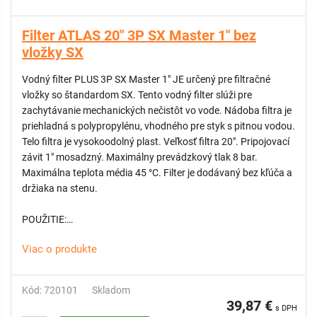
Filter ATLAS 20" 3P SX Master 1" bez
vložky SX
Vodný filter PLUS 3P SX Master 1" JE určený pre filtračné
vložky so štandardom SX. Tento vodný filter slúži pre
zachytávanie mechanických nečistôt vo vode. Nádoba filtra je
priehladná s polypropylénu, vhodného pre styk s pitnou vodou.
Telo filtra je vysokoodolný plast. Veľkosť filtra 20". Pripojovací
závit 1" mosadzný. Maximálny prevádzkový tlak 8 bar.
Maximálna teplota média 45 °C. Filter je dodávaný bez kľúča a
držiaka na stenu.
POUŽITIE:
Filtrácia a úprava pitnej vody, ochrana ventilov, ohrievačov
Viac o produkte
vody (bojlerov), práčok a ďalších domácich spotrebičov.
Predfiltrácia, mikrofiltrácia, ochrana čerpadiel, vykurovacích
systémov, zmäkčovačov vody, zariadení na demineralizáciu a
Kód: 720101
Skladom
odstraňovanie chlóru, ako aj jednotiek reverznej osmózy.
39,87 €
s DPH