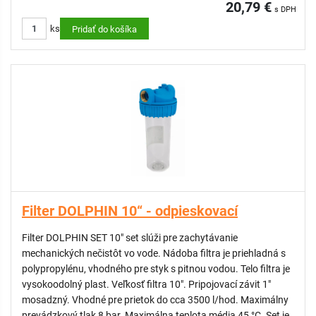
20,79 €
s DPH
ks
Pridať do košíka
Filter DOLPHIN 10“ - odpieskovací
Filter DOLPHIN SET 10" set slúži pre zachytávanie
mechanických nečistôt vo vode. Nádoba filtra je priehladná s
polypropylénu, vhodného pre styk s pitnou vodou. Telo filtra je
vysokoodolný plast. Veľkosť filtra 10". Pripojovací závit 1"
mosadzný. Vhodné pre prietok do cca 3500 l/hod. Maximálny
prevádzkový tlak 8 bar. Maximálna teplota média 45 °C. Set je