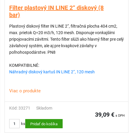
Filter plastový IN LINE 2“ diskový (8
bar)
Plastový diskový filter IN LINE 2“, filtračná plocha 404 cm2,
max. prietok Q=20 m3/h, 120 mesh. Disponuje vonkajšími
pripojovacími závitmi. Tento filter slúži ako hlavný filter pre celý
závlahový systém, ale aj pre kvapkové závlahy v
poľnohospodárstve. PN8
KOMPATIBILNÉ:
Náhradný diskový kartuš IN LINE 2“, 120 mesh
Viac o produkte
Kód: 33271
Skladom
39,09 €
s DPH
ks
Pridať do košíka