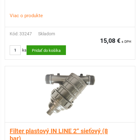
Viac o produkte
Kód: 33247
Skladom
15,08 €
s DPH
ks
Pridať do košíka
Filter plastový IN LINE 2“ sieťový (8
bar)