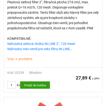
Plastový sieťový filter 2“, filtračná plocha 274 cm2, max.
prietok Q=16 m3/h, 120 mesh. Disponuje vonkajšími
pripojovacími závitmi. Tento filter slúži ako hlavný filter pre celý
závlahový systém, ale aj pre kvapkové závlahy v
poľnohospodárstve. Obsahuje mini ventil, pre pohodlné
prepláchnutie filtra od nečistôt, ktoré sa v ňom usadili. PN8
KOMPATIBILNÉ:
Náhradná sieťová vložka IN LINE 2“, 120 mesh
Náhradný mini ventil pre veko filtra IN LINE
Viac o produkte
Kód: 33259
Skladom
27,89 €
s DPH
ks
Pridať do košíka