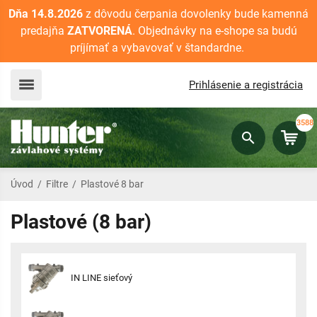
Dňa 14.8.2026
z dôvodu čerpania dovolenky bude kamenná
predajňa
ZATVORENÁ
. Objednávky na e-shope sa budú
príjímať a vybavovať v štandardne.
Prihlásenie a registrácia
3588
Úvod
/
Filtre
/
Plastové 8 bar
Plastové (8 bar)
IN LINE sieťový