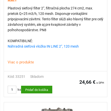
Plastový sieťový filter 2“, filtračná plocha 274 cm2, max.
prietok Q=25 m3/h, 120 mesh. Disponuje vonkajšími
pripojovacími závitmi. Tento filter slúži ako hlavný filter pre celý
závlahový systém, ale aj pre kvapkové závlahy v
poľnohospodárstve. PN8
KOMPATIBILNÉ:
Náhradná sieťová vložka IN LINE 2“, 120 mesh
Viac o produkte
Kód: 33251
Skladom
24,66 €
s DPH
ks
Pridať do košíka