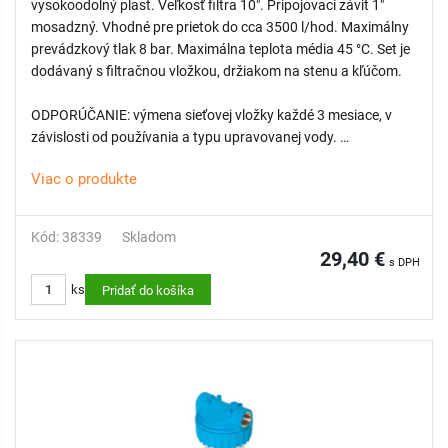
vysokoodolný plast. Veľkosť filtra 10". Pripojovací závit 1"
mosadzný. Vhodné pre prietok do cca 3500 l/hod. Maximálny
prevádzkový tlak 8 bar. Maximálna teplota média 45 °C. Set je
dodávaný s filtračnou vložkou, držiakom na stenu a kľúčom.
ODPORÚČANIE: výmena sieťovej vložky každé 3 mesiace, v
závislosti od používania a typu upravovanej vody.
Viac o produkte
KOMPATIBILNÉ:
Náhradná sieťová vložka pre filter UNIQUE
10“, 144 microní
Kód: 38339
Skladom
29,40 €
s DPH
ks
Pridať do košíka