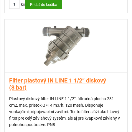
ks
Filtračné teleso typu SX je určené pre vložky s plochým
Pridať do košíka
tesnením.
KOMPATIBILNÉ:
Náhradná vložka ATLAS 20" SX Master 1", 100 micron
Náhradná vložka ATLAS SX - RL 20" Master 1", 50 micron
Filter plastový IN LINE 1 1/2“ diskový
(8 bar)
Plastový diskový filter IN LINE 1 1/2“, filtračná plocha 281
cm2, max. prietok Q=14 m3/h, 120 mesh. Disponuje
vonkajšími pripojovacími závitmi. Tento filter slúži ako hlavný
filter pre celý závlahový systém, ale aj pre kvapkové závlahy v
poľnohospodárstve. PN8