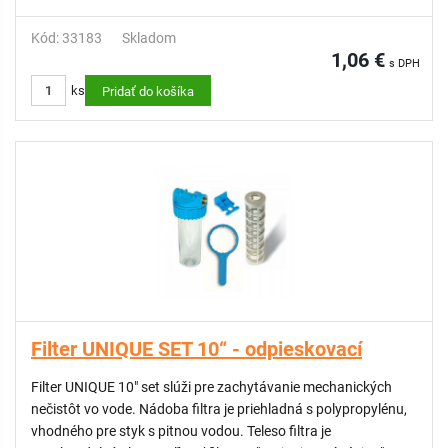
Kód: 33183
Skladom
1,06 €
s DPH
ks
Pridať do košíka
Filter UNIQUE SET 10“ - odpieskovací
Filter UNIQUE 10" set slúži pre zachytávanie mechanických
nečistôt vo vode. Nádoba filtra je priehladná s polypropylénu,
vhodného pre styk s pitnou vodou. Teleso filtra je