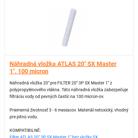
Náhradná vložka ATLAS 20" SX Master
1", 100 micron
Náhradná vložka 20" pre FILTER 20" 3P SX Master 1" z
polypropylénového vlákna. Táto náhradná vložka zabezpečuje
filtráciu vody od pevných častíc na 100 micron-ov.
Priemerná životnosť 3 - 6 mesiacov. Materiál netoxický, vhodný
pre pitnú vodu.
KOMPATIBILNÉ:
Filter ATLAS 20" 3P SX Master 1" bez vložky SX