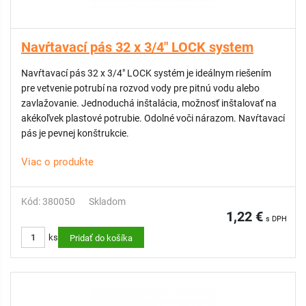
Navŕtavací pás 32 x 3/4" LOCK system
Navŕtavací pás 32 x 3/4" LOCK systém je ideálnym riešením
pre vetvenie potrubí na rozvod vody pre pitnú vodu alebo
zavlažovanie. Jednoduchá inštalácia, možnosť inštalovať na
akékoľvek plastové potrubie. Odolné voči nárazom. Navŕtavací
pás je pevnej konštrukcie.
Viac o produkte
Kód: 380050
Skladom
1,22 €
s DPH
ks
Pridať do košíka