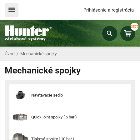
Prihlásenie a registrácia
3572
Úvod
/
Mechanické spojky
Mechanické spojky
Navŕtavacie sedlo
Quick joint spojky ( 6 bar )
Tlakové spojky ( 10 bar )