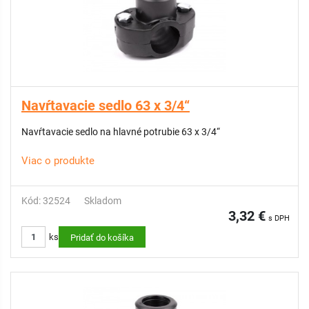
Navŕtavacie sedlo 63 x 3/4“
Navŕtavacie sedlo na hlavné potrubie 63 x 3/4“
Viac o produkte
Kód: 32524
Skladom
3,32 €
s DPH
ks
Pridať do košíka