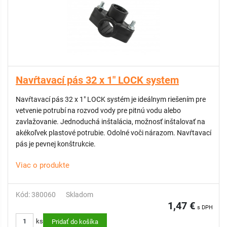
Navŕtavací pás 32 x 1" LOCK system
Navŕtavací pás 32 x 1" LOCK systém je ideálnym riešením pre
vetvenie potrubí na rozvod vody pre pitnú vodu alebo
zavlažovanie. Jednoduchá inštalácia, možnosť inštalovať na
akékoľvek plastové potrubie. Odolné voči nárazom. Navŕtavací
pás je pevnej konštrukcie.
Viac o produkte
Kód: 380060
Skladom
1,47 €
s DPH
ks
Pridať do košíka