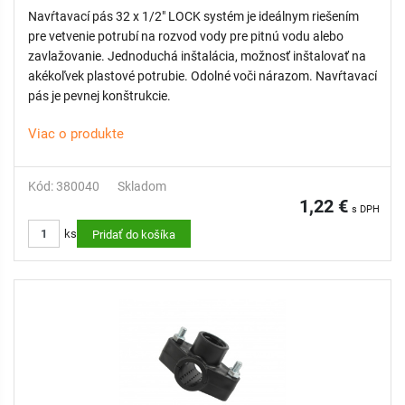
Navŕtavací pás 32 x 1/2" LOCK systém je ideálnym riešením
pre vetvenie potrubí na rozvod vody pre pitnú vodu alebo
zavlažovanie. Jednoduchá inštalácia, možnosť inštalovať na
akékoľvek plastové potrubie. Odolné voči nárazom. Navŕtavací
pás je pevnej konštrukcie.
Viac o produkte
Kód: 380040
Skladom
1,22 €
s DPH
ks
Pridať do košíka