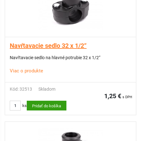
Navŕtavacie sedlo 32 x 1/2“
Navŕtavacie sedlo na hlavné potrubie 32 x 1/2“
Viac o produkte
Kód: 32513
Skladom
1,25 €
s DPH
ks
Pridať do košíka