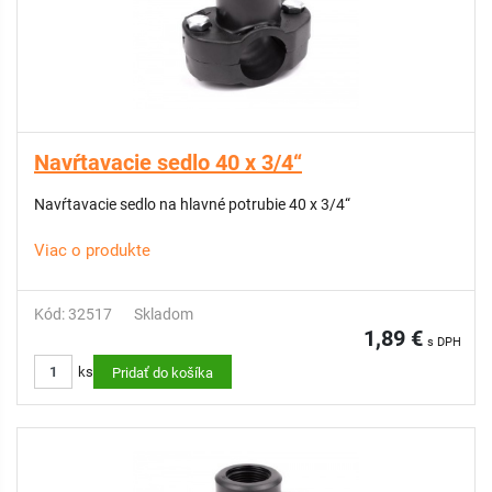
Navŕtavacie sedlo 40 x 3/4“
Navŕtavacie sedlo na hlavné potrubie 40 x 3/4“
Viac o produkte
Kód: 32517
Skladom
1,89 €
s DPH
ks
Pridať do košíka