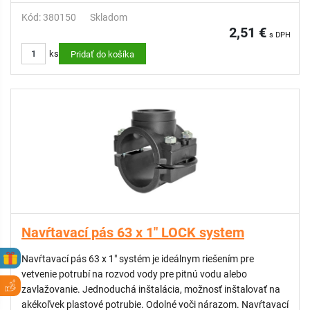
Kód: 380150
Skladom
2,51 €
s DPH
ks
Pridať do košíka
Navŕtavací pás 63 x 1" LOCK system
Navŕtavací pás 63 x 1" systém je ideálnym riešením pre
vetvenie potrubí na rozvod vody pre pitnú vodu alebo
zavlažovanie. Jednoduchá inštalácia, možnosť inštalovať na
akékoľvek plastové potrubie. Odolné voči nárazom. Navŕtavací