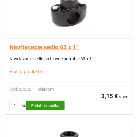
Navŕtavacie sedlo 63 x 1“
Navŕtavacie sedlo na hlavné potrubie 63 x 1“
Viac o produkte
Kód: 32525
Skladom
3,15 €
s DPH
ks
Pridať do košíka