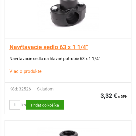
Navŕtavacie sedlo 63 x 1 1/4“
Navŕtavacie sedlo na hlavné potrubie 63 x 1 1/4“
Viac o produkte
Kód: 32526
Skladom
3,32 €
s DPH
ks
Pridať do košíka