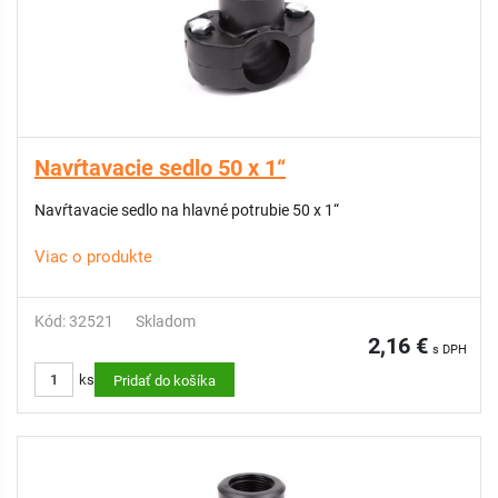
Navŕtavacie sedlo 50 x 1“
Navŕtavacie sedlo na hlavné potrubie 50 x 1“
Viac o produkte
Kód: 32521
Skladom
2,16 €
s DPH
ks
Pridať do košíka