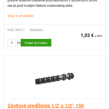
presné výškové osadenie postrekovačov v systémoch, ktoré
nie sú pod trvalým tlakom vodovodnej siete.
Viac o produkte
Kód: 36011
Skladom
1,03 €
s DPH
ks
Pridať do košíka
Závitové predĺženie 1/2" x 1/2", 150