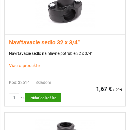
Navŕtavacie sedlo 32 x 3/4“
Navŕtavacie sedlo na hlavné potrubie 32 x 3/4“
Viac o produkte
Kód: 32514
Skladom
1,67 €
s DPH
ks
Pridať do košíka