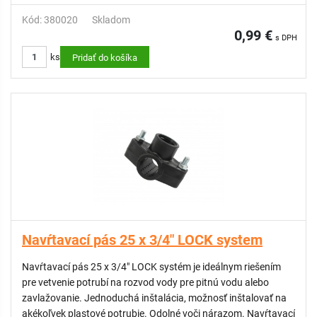
Kód: 380020
Skladom
0,99 €
s DPH
ks
Pridať do košíka
Navŕtavací pás 25 x 3/4" LOCK system
Navŕtavací pás 25 x 3/4" LOCK systém je ideálnym riešením
pre vetvenie potrubí na rozvod vody pre pitnú vodu alebo
zavlažovanie. Jednoduchá inštalácia, možnosť inštalovať na
akékoľvek plastové potrubie. Odolné voči nárazom. Navŕtavací