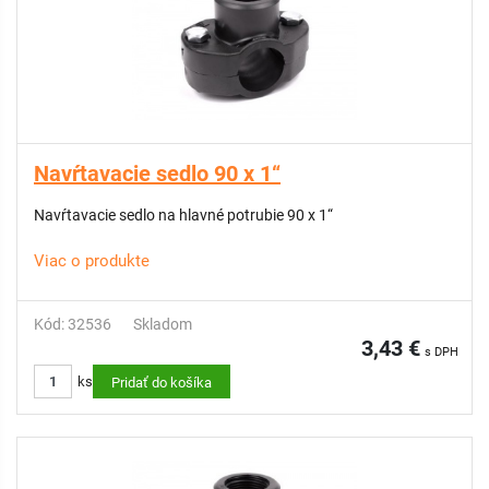
Navŕtavacie sedlo 90 x 1“
Navŕtavacie sedlo na hlavné potrubie 90 x 1“
Viac o produkte
Kód: 32536
Skladom
3,43 €
s DPH
ks
Pridať do košíka