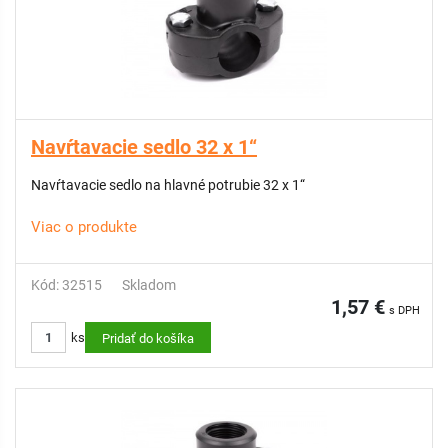
Navŕtavacie sedlo 32 x 1“
Navŕtavacie sedlo na hlavné potrubie 32 x 1“
Viac o produkte
Kód: 32515
Skladom
1,57 €
s DPH
ks
Pridať do košíka