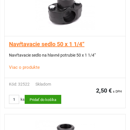
Navŕtavacie sedlo 50 x 1 1/4“
Navŕtavacie sedlo na hlavné potrubie 50 x 1 1/4“
Viac o produkte
Kód: 32522
Skladom
2,50 €
s DPH
ks
Pridať do košíka