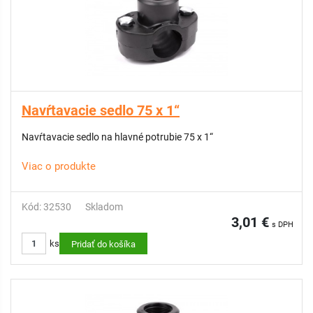
Navŕtavacie sedlo 75 x 1“
Navŕtavacie sedlo na hlavné potrubie 75 x 1“
Viac o produkte
Kód: 32530
Skladom
3,01 €
s DPH
ks
Pridať do košíka