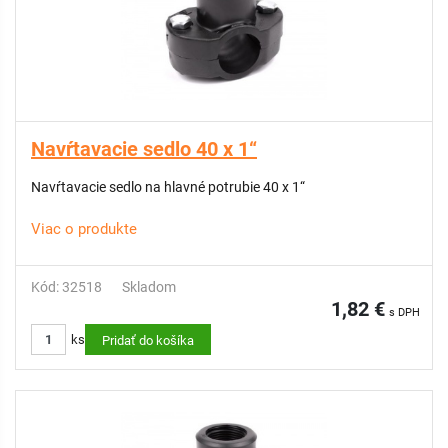
Navŕtavacie sedlo 40 x 1“
Navŕtavacie sedlo na hlavné potrubie 40 x 1“
Viac o produkte
Kód: 32518
Skladom
1,82 €
s DPH
ks
Pridať do košíka