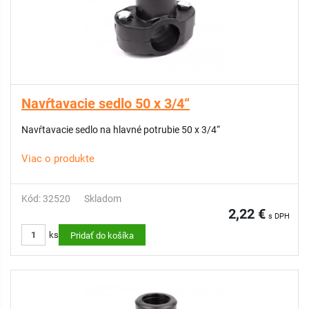
Navŕtavacie sedlo 50 x 3/4“
Navŕtavacie sedlo na hlavné potrubie 50 x 3/4“
Viac o produkte
Kód: 32520
Skladom
2,22 €
s DPH
ks
Pridať do košíka