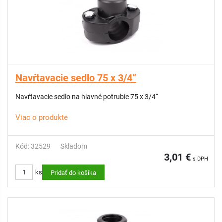
Navŕtavacie sedlo 75 x 3/4“
Navŕtavacie sedlo na hlavné potrubie 75 x 3/4“
Viac o produkte
Kód: 32529
Skladom
3,01 €
s DPH
ks
Pridať do košíka