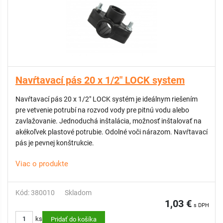
Navŕtavací pás 20 x 1/2" LOCK system
Navŕtavací pás 20 x 1/2" LOCK systém je ideálnym riešením
pre vetvenie potrubí na rozvod vody pre pitnú vodu alebo
zavlažovanie. Jednoduchá inštalácia, možnosť inštalovať na
akékoľvek plastové potrubie. Odolné voči nárazom. Navŕtavací
pás je pevnej konštrukcie.
Viac o produkte
Kód: 380010
Skladom
1,03 €
s DPH
ks
Pridať do košíka