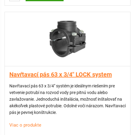
Navŕtavací pás 63 x 3/4" LOCK system
Navŕtavací pás 63 x 3/4" systém je ideálnym riešením pre
vetvenie potrubí na rozvod vody pre pitnú vodu alebo
zavlažovanie. Jednoduchá inštalácia, možnosť inštalovať na
akékoľvek plastové potrubie. Odolné voči nárazom. Navŕtavací
pás je pevnej konštrukcie.
Viac o produkte