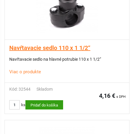
Navŕtavacie sedlo 110 x 1 1/2“
Navŕtavacie sedlo na hlavné potrubie 110 x 1 1/2“
Viac o produkte
Kód: 32544
Skladom
4,16 €
s DPH
ks
Pridať do košíka