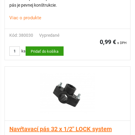
pás je pevnej konštrukcie.
Viac o produkte
Kód: 380030
Vypredané
0,99 €
s DPH
ks
Pridať do košíka
Navŕtavací pás 32 x 1/2" LOCK system