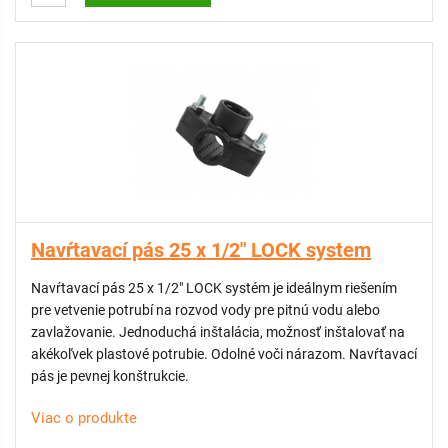
Navŕtavací pás 25 x 1/2" LOCK system
Navŕtavací pás 25 x 1/2" LOCK systém je ideálnym riešením
pre vetvenie potrubí na rozvod vody pre pitnú vodu alebo
zavlažovanie. Jednoduchá inštalácia, možnosť inštalovať na
akékoľvek plastové potrubie. Odolné voči nárazom. Navŕtavací
pás je pevnej konštrukcie.
Viac o produkte