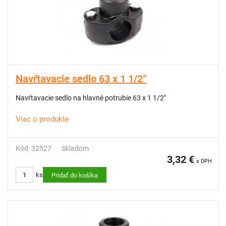
Navŕtavacie sedlo 63 x 1 1/2“
Navŕtavacie sedlo na hlavné potrubie 63 x 1 1/2"
Viac o produkte
Kód: 32527
Skladom
3,32 €
s DPH
ks
Pridať do košíka