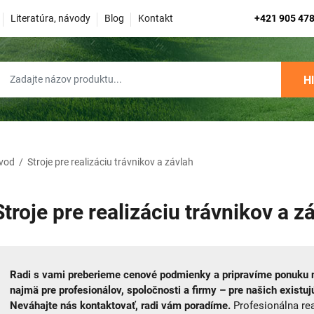
Literatúra, návody
Blog
Kontakt
+421 905 478
H
vod
/
Stroje pre realizáciu trávnikov a závlah
Stroje pre realizáciu trávnikov a z
Radi s vami preberieme cenové podmienky a pripravíme ponuku na
najmä pre profesionálov, spoločnosti a firmy – pre našich existu
Neváhajte nás kontaktovať, radi vám poradíme.
Profesionálna realizácia trávnikov a závlah si vyžaduje