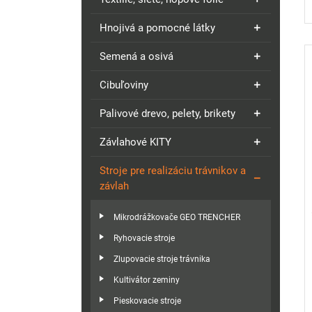
Hnojivá a pomocné látky
Semená a osivá
Cibuľoviny
Palivové drevo, pelety, brikety
Závlahové KITY
Stroje pre realizáciu trávnikov a
závlah
Mikrodrážkovače GEO TRENCHER
Ryhovacie stroje
Zlupovacie stroje trávnika
Kultivátor zeminy
Pieskovacie stroje