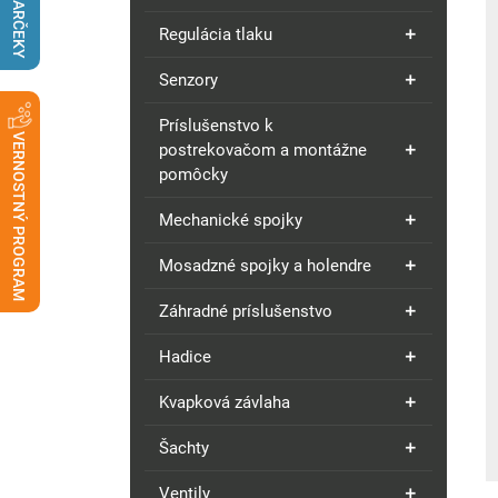
DARČEKY
Regulácia tlaku
Senzory
Príslušenstvo k
VERNOSTNÝ PROGRAM
postrekovačom a montážne
pomôcky
Mechanické spojky
Mosadzné spojky a holendre
Záhradné príslušenstvo
Hadice
Kvapková závlaha
Šachty
Ventily