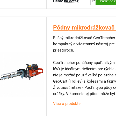
Cena:
na dotaz
Dĺžka vodiacej lišty: 400 mm
ks
Pridať do 
Šírka reťaze: 38 mm (možnosť dokú
Robustné rezacie rameno z 8 mm AR
Kompatibilné s držiakom EZ Kart pr
Pôdny mikrodrážkova
VLASTNOSTI:
Ručný mikrodrážkovač GeoTrencher 
kompaktný a všestranný nástroj pre
DIZAJN: vhodný pre práce pri stenác
priestoroch.
postrekovačom
SMARTTENSION™ SYSTÉM: optimálny 
GeoTrencher poháňaný spoľahlivým 
životnosť reťaze
kW) je ideálnym riešením pre rýchle 
ĽAHKÝ A VÝKONNÝ: vynikajúci pomer
nie je možné použiť veľké pojazdné
vibrácie
GeoCart (Trolley) s kolesami a ťaž
SERVISNÝ INTERVAL: dlhé servisné i
Životnosť reťaze - Podľa typu pôdy 
DuraStarter™ a filtračnému systému A
drážky. V kamenistej pôde môže byť 
JEDNODUCHÉ ŠTARTOVANIE: karburáto
dekompresným a odvzdušňovacím v
Viac o produkte
TECHNICKÉ PARAMETRE:
ANTIVIBRAČNÝ SYSTÉM: znižuje nam