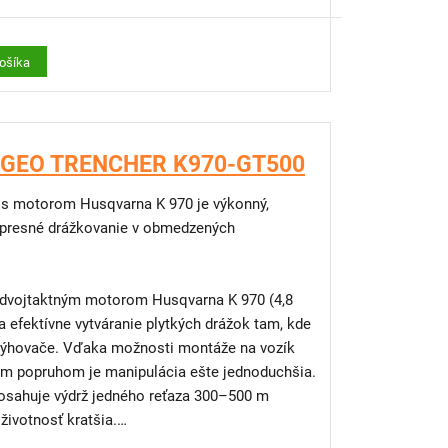
torom STIHL TS 420 je výkonný a univerzálny
dzi špičku na trhu. Vďaka nízkej hmotnosti,
kej úrovni vibrácií zabezpečuje vysoký komfort
košíka
lnu produktivitu. V kombinácii s voliteľným
trojenstvom pre GeoTrencher
 aj na dlhodobé používanie pri inštalácii
zubeným kolieskom
č GEO TRENCHER K970-GT500
s motorom Husqvarna K 970 je výkonný,
 moderným systémom vrstveného plnenia, ktorý
o + 3 skrutky
 presné drážkovanie v obmedzených
je spotrebu paliva a emisie. Výrazne obmedzuje
ie reťaze
 výfukových plynoch, čo vedie k čistejšej a
výmena vzduchového filtra)
 you need a GeoTrencher
dvojtaktným motorom Husqvarna K 970 (4,8
a efektívne vytváranie plytkých drážok tam, kde
 rýhovače. Vďaka možnosti montáže na vozík
vania cez odstredivý mechanizmus zabezpečuje,
ným popruhom je manipulácia ešte jednoduchšia.
delených a odvádzaných mimo sací systém
dosahuje výdrž jedného reťaza 300–500 m
edĺžený servisný interval výmeny penového
životnosť kratšia.