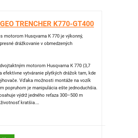
č GEO TRENCHER K770-GT400
s motorom Husqvarna K 770 je výkonný,
 presné drážkovanie v obmedzených
dvojtaktným motorom Husqvarna K 770 (3,7
a efektívne vytváranie plytkých drážok tam, kde
 rýhovače. Vďaka možnosti montáže na vozík
ným popruhom je manipulácia ešte jednoduchšia.
dosahuje výdrž jedného reťaza 300–500 m
životnosť kratšia.
s výkonom 3,7 kW