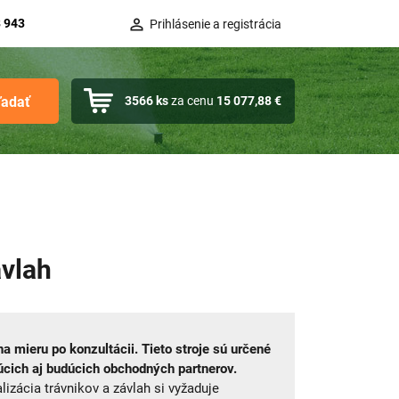
 943
Prihlásenie a registrácia
ľadať
3566
ks
za cenu
15 077,88 €
ávlah
 mieru po konzultácii. Tieto stroje sú určené
júcich aj budúcich obchodných partnerov.