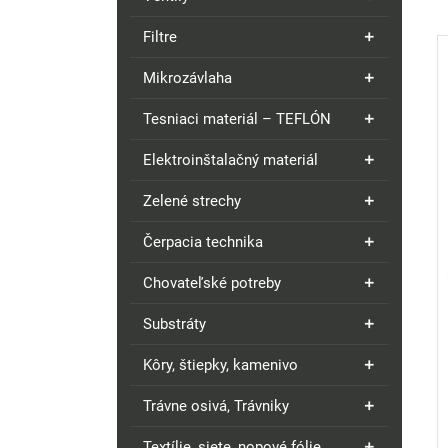
Filtre
Mikrozávlaha
Tesniaci materiál – TEFLÓN
Elektroinštalačný materiál
Zelené strechy
Čerpacia technika
Chovateľské potreby
Substráty
Kôry, štiepky, kamenivo
Trávne osivá, Trávniky
Textílie, siete, nopové fólie