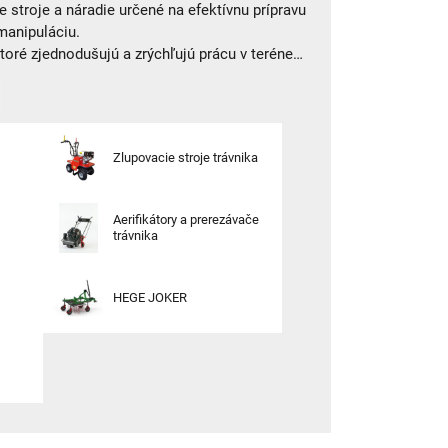
 stroje a náradie určené na efektívnu prípravu
manipuláciu.
ktoré zjednodušujú a zrýchľujú prácu v teréne.
ás nájdete to správne riešenie pre každý
Zlupovacie stroje trávnika
Aerifikátory a prerezávače
trávnika
HEGE JOKER