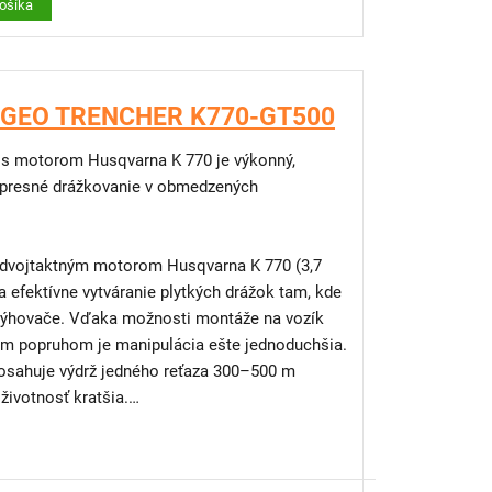
košíka
penia aj 25 mm a 60 mm)
 ocele
e jednoduché ťahanie
č GEO TRENCHER K770-GT500
s motorom Husqvarna K 770 je výkonný,
 presné drážkovanie v obmedzených
h, plotoch, budovách a pre vývody k
prenos výkonu, minimálne opotrebenie, dlhá
dvojtaktným motorom Husqvarna K 770 (3,7
a efektívne vytváranie plytkých drážok tam, kde
 výkon/hmotnosť, spoľahlivý štart a nízke
 rýhovače. Vďaka možnosti montáže na vozík
ným popruhom je manipulácia ešte jednoduchšia.
ntervaly vďaka remeňu Poly-V, štartéru
dosahuje výdrž jedného reťaza 300–500 m
ctive Air Filtration™
životnosť kratšia.
r, valec a digitálne zapaľovanie spolu s
entilom
áhanie obsluhy pri dlhšom používaní