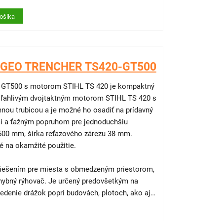
s výkonom 3,7 kW
košíka
penia aj 25 mm a 60 mm)
trojenstvom pre GeoTrencher
 ocele
zubeným kolieskom
e jednoduché ťahanie
č GEO TRENCHER TS420-GT500
 GT500 s motorom STIHL TS 420 je kompaktný
o + 3 skrutky
oľahlivým dvojtaktným motorom STIHL TS 420 s
h, plotoch, budovách a pre vývody k
ie reťaze
nou trubicou a je možné ho osadiť na prídavný
výmena vzduchového filtra)
i a ťažným popruhom pre jednoduchšiu
prenos výkonu, minimálne opotrebenie, dlhá
e 500 mm, šírka reťazového zárezu 38 mm.
é na okamžité použitie.
 výkon/hmotnosť, spoľahlivý štart a nízke
riešením pre miesta s obmedzeným priestorom,
ntervaly vďaka remeňu Poly-V, štartéru
hybný rýhovač. Je určený predovšetkým na
ctive Air Filtration™
denie drážok popri budovách, plotoch, ako aj
r, valec a digitálne zapaľovanie spolu s
entilom
áhanie obsluhy pri dlhšom používaní