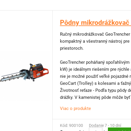
Pôdny mikrodrážkova
Ručný mikrodrážkovač GeoTrencher 
kompaktný a všestranný nástroj pre
priestoroch.
GeoTrencher poháňaný spoľahlivým 
kW) je ideálnym riešením pre rýchle 
nie je možné použiť veľké pojazdné
GeoCart (Trolley) s kolesami a ťaž
Životnosť reťaze - Podľa typu pôdy 
drážky. V kamenistej pôde môže byť 
Viac o produkte
TECHNICKÉ PARAMETRE:
Dvojtaktný motor Husqvarna K 770 
Kód: 900100
Dodanie 7 - 10 dní