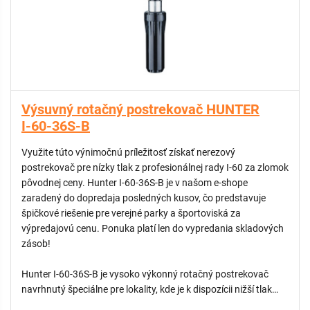
VÝHODY:
- Nerezový piest (15 cm): Extra vysoký výsuv s nerezovým
opláštením zaručuje dlhú životnosť a odolnosť voči
mechanickému poškodeniu aj v náročnom prostredí.
- Fixná 360° výseč: Navrhnutá pre nepretržitú plnokruhovú
závlahu bez rizika rozladenia nastaveného uhla.
Výsuvný rotačný postrekovač HUNTER
- Integrovaný spätný ventil (ADV): Zabraňuje samovoľnému
I-60-36S-B
odvodneniu potrubia cez najnižšie postrekovače, čím šetrí
vodu a predchádza podmáčaniu plochy.
Využite túto výnimočnú príležitosť získať nerezový
- Široký dosah: S dostrekom až 23,2 metra efektívne pokrýva
postrekovač pre nízky tlak z profesionálnej rady I-60 za zlomok
rozľahlé areály pri zachovaní vysokej uniformity distribúcie
pôvodnej ceny. Hunter I-60-36S-B je v našom e-shope
vody.
zaradený do dopredaja posledných kusov, čo predstavuje
špičkové riešenie pre verejné parky a športoviská za
výpredajovú cenu. Ponuka platí len do vypredania skladových
zásob!
Hunter I-60-36S-B je vysoko výkonný rotačný postrekovač
navrhnutý špeciálne pre lokality, kde je k dispozícii nižší tlak
vody, ale vyžaduje sa veľký dosah a maximálna odolnosť.