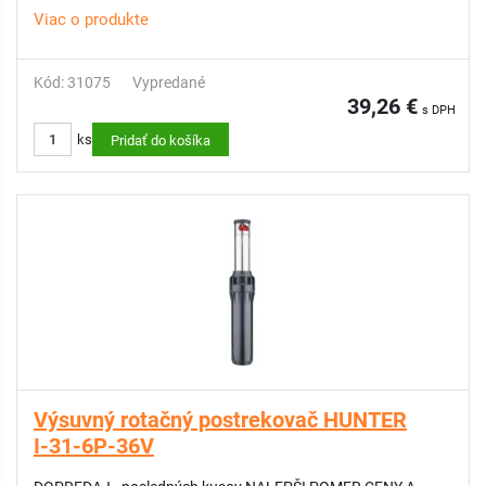
Viac o produkte
Kód: 31075
Vypredané
39,26 €
s DPH
ks
Pridať do košíka
Výsuvný rotačný postrekovač HUNTER
I-31-6P-36V