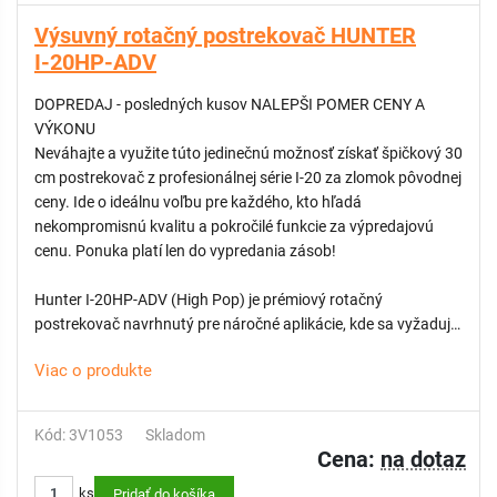
odvodneniu systému cez najnižšie položené postrekovače, čím
Výsuvný rotačný postrekovač HUNTER
chráni okolie pred podmáčaním.
I-20HP-ADV
- Fixná 360° výseč: Ideálne riešenie pre centrálne časti
trávnikov, kde nie je potrebné prestavovať uhol závlahy.
DOPREDAJ - posledných kusov NALEPŠI POMER CENY A
- Vynikajúca distribúcia vody: Pokročilá technológia trysiek
VÝKONU
zabezpečuje rovnomerné pokrytie plochy a podporuje zdravý
Neváhajte a využite túto jedinečnú možnosť získať špičkový 30
rast trávnika.
cm postrekovač z profesionálnej série I-20 za zlomok pôvodnej
ceny. Ide o ideálnu voľbu pre každého, kto hľadá
nekompromisnú kvalitu a pokročilé funkcie za výpredajovú
cenu. Ponuka platí len do vypredania zásob!
Hunter I-20HP-ADV (High Pop) je prémiový rotačný
postrekovač navrhnutý pre náročné aplikácie, kde sa vyžaduje
nadštandardná výška výsuvu až 30 cm. Tento model je
Viac o produkte
ideálnym riešením pre plochy s vyšším trávnikom, kvetinovými
záhonmi alebo kríkmi, kde by nižšie postrekovače nedokázali
prestriekať cez vegetáciu. Označenie ADV potvrdzuje
Kód: 3V1053
Skladom
prítomnosť integrovaného spätného ventilu, ktorý udrží vodný
Cena:
na dotaz
stĺpec až do prevýšenia 3 metre.
ks
Model I-20HP je vybavený patentovanou funkciou FloStop®,
Pridať do košíka