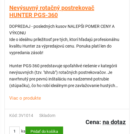
- Jednoduché nastavenie: Možnosť nastavenia výseče priamo
Nevýsuvný rotačný postrekovač
z vrchnej časti postrekovača.
HUNTER PGS-360
DOPREDAJ - posledných kusov NALEPŠI POMER CENY A
VÝKONU
Ide o ideálnu príležitosť pre tých, ktorí hľadajú profesionálnu
kvalitu Hunter za výpredajovú cenu. Ponuka platí len do
vypredania zásob!
Hunter PGS-360 predstavuje spoľahlivé riešenie v kategórii
nevýsuvných (tzv. "shrub") rotačných postrekovačov. Je
navrhnutý pre pevnú inštaláciu na nadzemné potrubie
(stúpačku), čo ho robí ideálnym pre zavlažovanie hustých
kríkových výsadieb, svahov alebo vysokých záhonov, kde by
Viac o produkte
výsuvné modely boli blokované vegetáciou.
Tento model s výškou telesa 10 cm je zameraný na
plnokruhovú závlahu (360°)
Kód: 3V1014
Skladom
Cena:
na dotaz
VÝHODY:
ks
Pridať do košíka