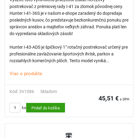
- Vysoký výkon a dostrek: S polomerom až 23,2 metra
postrekovač z prémiovej rady I-41 za zlomok pôvodnej ceny.
efektívne pokrýva rozľahlé trávnaté plochy s vysokou
Hunter I-41-36S je v našom e-shope zaradený do dopredaja
rovnomernosťou dostreku.
posledných kusov, čo predstavuje bezkonkurenčnú ponuku pre
- Bezpečnostná spojka: Chráni prevodový mechanizmus pred
správcov areálov a majiteľov veľkých záhrad. Ponuka platí len
poškodením v prípade násilného otočenia výsuvnej časti.
do vypredania skladových zásob!
Hunter I-43-ADS je špičkový 1" rotačný postrekovač určený pre
profesionálne zavlažovanie športových ihrísk, parkov a
rozsiahlych komerčných plôch. Tento model vyniká
prítomnosťou nerezového výsuvníka (S), ktorý zaisťuje
Viac o produkte
maximálnu ochranu proti mechanickému opotrebovaniu a
plynulé fungovanie aj v pôdach s vysokým obsahom piesku.
Označenie ADS indikuje plne nastaviteľnú výseč a integrovaný
Kód: 3V1086
Skladom
spätný ventil, ktorý udrží vodný stĺpec až do prevýšenia 3
45,51 €
s DPH
metre.
ks
Vďaka robustnej vnútornej konštrukcii a pokročilému
Pridať do košíka
prevodovému mechanizmu je I-43-ADS ideálnou voľbou pre
miesta, kde sa vyžaduje nekompromisná odolnosť a precízna
uniformita zálievky na veľké vzdialenosti.