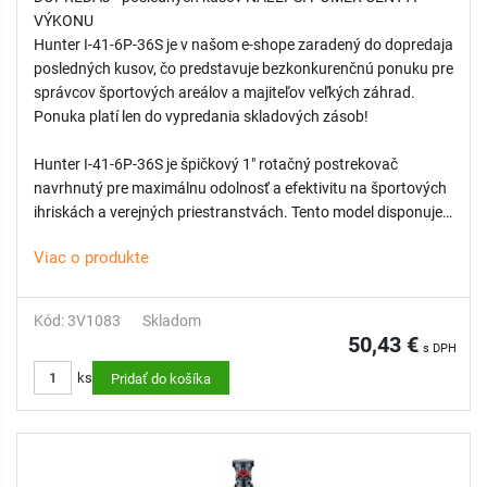
odvodneniu potrubia cez najnižšie položené postrekovače, čím
VÝKONU
šetrí vodu a chráni plochu pred eróziou.
Hunter I-41-6P-36S je v našom e-shope zaradený do dopredaja
- Vysoký výkon a stabilita: Prevodový mechanizmus Hunter je
posledných kusov, čo predstavuje bezkonkurenčnú ponuku pre
mazaný vodou a konštruovaný tak, aby odolal intenzívnemu
správcov športových areálov a majiteľov veľkých záhrad.
používaniu na profesionálnych športoviskách.
Ponuka platí len do vypredania skladových zásob!
- Široký dosah: S dostrekom až 23,2 metra efektívne pokrýva
rozľahlé areály pri zachovaní vysokej uniformity distribúcie
Hunter I-41-6P-36S je špičkový 1" rotačný postrekovač
vody.
navrhnutý pre maximálnu odolnosť a efektivitu na športových
ihriskách a verejných priestranstvách. Tento model disponuje
nadštandardnou výškou výsuvu 15 cm, čo umožňuje
Viac o produkte
bezproblémové zavlažovanie aj pri vyššom športovom
trávniku. Je vybavený nerezovým výsuvníkom (S), ktorý
poskytuje extrémnu ochranu proti opotrebovaniu v
Kód: 3V1083
Skladom
abrazívnych pôdach a zaručuje plynulé zasúvanie piestu.
50,43 €
s DPH
Model s označením 36 sa vyznačuje fixnou plnokruhovou
ks
výsečou (360°), čo zaisťuje dokonalú stabilitu a rovnomernosť
Pridať do košíka
zálievky v stredových sekciách veľkých plôch. Súčasťou je aj
integrovaný spätný ventil, ktorý udrží vodný stĺpec až do
prevýšenia 3 metre.