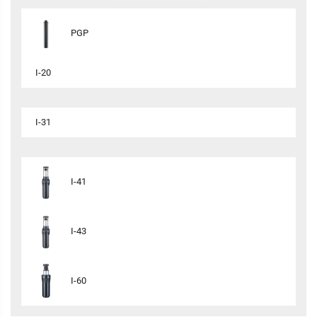
PGP
I-20
I-31
I-41
I-43
I-60