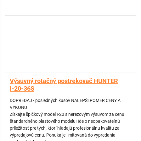
Výsuvný rotačný postrekovač HUNTER
I-20-36S
DOPREDAJ - posledných kusov NALEPŠI POMER CENY A
VÝKONU
Získajte špičkový model I-20 s nerezovým výsuvom za cenu
štandardného plastového modelu! Ide o neopakovateľnú
príležitosť pre tých, ktorí hľadajú profesionálnu kvalitu za
výpredajovú cenu. Ponuka je limitovaná do vypredania