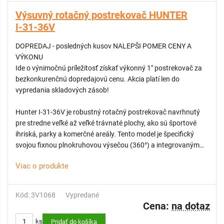
- Fixná 360° výseč: Navrhnutá pre maximálnu stabilitu a
Výsuvný rotačný postrekovač HUNTER
presnosť v stredových sekciách zavlažovanej plochy bez
I-31-36V
potreby nastavovania uhla.
- Vynikajúca distribúcia vody: Tryska zaisťuje rovnomerné
DOPREDAJ - posledných kusov NALEPŠI POMER CENY A
pokrytie a veľké kvapky vody, ktoré sú odolné voči odfúknutiu
VÝKONU
vetrom.
Ide o výnimočnú príležitosť získať výkonný 1" postrekovač za
bezkonkurenčnú dopredajovú cenu. Akcia platí len do
vypredania skladových zásob!
Hunter I-31-36V je robustný rotačný postrekovač navrhnutý
pre stredne veľké až veľké trávnaté plochy, ako sú športové
ihriská, parky a komerčné areály. Tento model je špecifický
svojou fixnou plnokruhovou výsečou (360°) a integrovaným
spätným ventilom (V), ktorý udrží vodný stĺpec až do
Viac o produkte
prevýšenia 3 metre, čím zabraňuje vytekaniu vody z najnižších
bodov systému.
Model I-31 je známy svojou schopnosťou podávať stabilný
Kód: 3V1068
Vypredané
výkon aj v náročnejších podmienkach, pričom ponúka vysokú
Cena:
na dotaz
odolnosť voči opotrebovaniu a precíznu distribúciu vody na
ks
veľké vzdialenosti.
Pridať do košíka