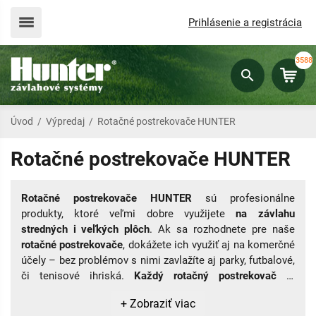
Prihlásenie a registrácia
3588
Úvod
/
Výpredaj
/
Rotačné postrekovače HUNTER
Rotačné postrekovače HUNTER
Rotačné postrekovače HUNTER
sú profesionálne
produkty, ktoré veľmi dobre využijete
na závlahu
stredných i veľkých plôch
. Ak sa rozhodnete pre naše
rotačné postrekovače
, dokážete ich využiť aj na komerčné
účely – bez problémov s nimi zavlažíte aj parky, futbalové,
či tenisové ihriská.
Každý rotačný postrekovač je
dodávaný so sadov trysiek
, môžete si vybrať aj doplnkové
+ Zobraziť viac
špeciálne trysky.