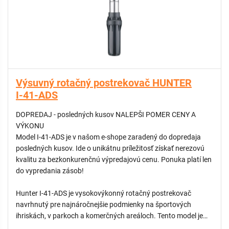
- Nerezový výsuvník (15 cm): Poskytuje extrémnu odolnosť
voči nečistotám a zaisťuje plynulé vysúvanie aj ponad vyšší
športový trávnik.
- Integrovaný spätný ventil (ADV): Zabraňuje samovoľnému
odvodneniu potrubia po vypnutí závlahy, čím chráni plochu
pred eróziou a tvorbou kaluží.
- Fixná 360° výseč: Zabezpečuje rovnomerné pokrytie kruhovej
Výsuvný rotačný postrekovač HUNTER
plochy bez nutnosti dodatočného nastavovania.
I-41-ADS
- Vysoký výkon a dostrek: S polomerom až do 21,9 metra
efektívne pokrýva rozľahlé plochy s menším počtom
DOPREDAJ - posledných kusov NALEPŠI POMER CENY A
potrebných sekcií.
VÝKONU
Model I-41-ADS je v našom e-shope zaradený do dopredaja
posledných kusov. Ide o unikátnu príležitosť získať nerezovú
kvalitu za bezkonkurenčnú výpredajovú cenu. Ponuka platí len
do vypredania zásob!
Hunter I-41-ADS je vysokovýkonný rotačný postrekovač
navrhnutý pre najnáročnejšie podmienky na športových
ihriskách, v parkoch a komerčných areáloch. Tento model je
vybavený nerezovým výsuvníkom (S), ktorý poskytuje