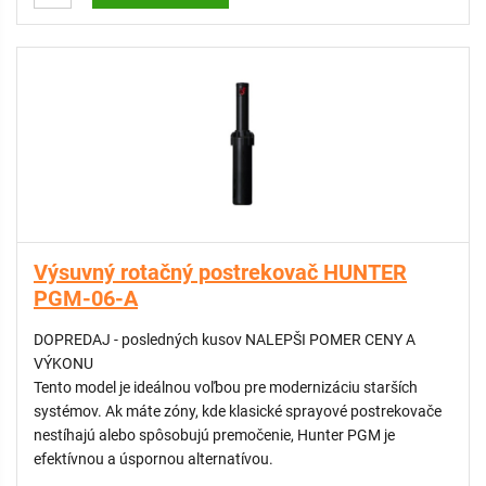
- Integrovaný spätný ventil (ADV): Zabraňuje odvodneniu
potrubia cez postrekovač, čím šetrí vodu a predchádza
podmáčaniu terénu pod svahom.
- Fixná 360° výseč: Navrhnutý pre stredové sekcie trávnikov,
kde je potrebný nepretržitý plný kruh bez nutnosti
prestavovania.
- Vynikajúca distribúcia vody: Vymeniteľné trysky zaisťujú
rovnomernú zálievku bez suchých miest v celom rozsahu
dostreku.
- Odolnosť a životnosť: Robustné telo a extra silná pružina
zaručujú spoľahlivé zasúvanie postrekovača aj v náročnejších
Výsuvný rotačný postrekovač HUNTER
pôdnych podmienkach.
PGM-06-A
DOPREDAJ - posledných kusov NALEPŠI POMER CENY A
VÝKONU
Tento model je ideálnou voľbou pre modernizáciu starších
systémov. Ak máte zóny, kde klasické sprayové postrekovače
nestíhajú alebo spôsobujú premočenie, Hunter PGM je
efektívnou a úspornou alternatívou.