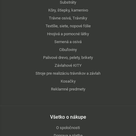
Substráty
Kôry, štiepky, kamenivo
Trávne osivá, Trávniky
Textílie, siete, nopové fólie
Hnojivá a pomocné látky
Semená a osivá
Cibuľoviny
Palivové drevo, pelety, brikety
Závlahové KITY
Stroje pre realizáciu trávnikov a závlah
Kosačky
Reklamné predmety
Všetko o nákupe
O spoločnosti
Doprava a platba