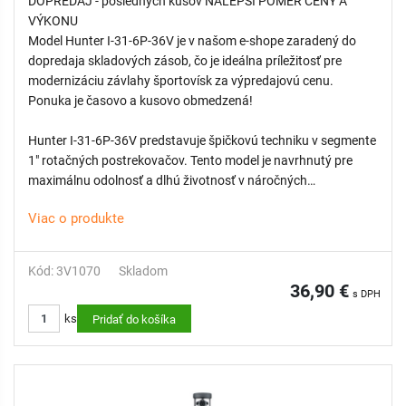
DOPREDAJ - posledných kusov NALEPŠI POMER CENY A
VÝKONU
Model Hunter I-31-6P-36V je v našom e-shope zaradený do
dopredaja skladových zásob, čo je ideálna príležitosť pre
modernizáciu závlahy športovísk za výpredajovú cenu.
Ponuka je časovo a kusovo obmedzená!
Hunter I-31-6P-36V predstavuje špičkovú techniku v segmente
1" rotačných postrekovačov. Tento model je navrhnutý pre
maximálnu odolnosť a dlhú životnosť v náročných
podmienkach športových ihrísk a verejných parkov. Disponuje
Viac o produkte
nadštandardnou výškou výsuvu 15 cm a nerezovým piestom,
ktorý chráni mechanizmus pred predčasným opotrebovaním v
piesčitých alebo abrazívnych pôdach.
Kód: 3V1070
Skladom
Tento konkrétny model s označením 36V má fixnú
36,90 €
s DPH
plnokruhovú výseč (360°) a integrovaný spätným ventil (V),
ks
ktorý udrží vodný stĺpec až do prevýšenia 3 metre, čím
Pridať do košíka
zabraňuje podmáčaniu terénu v okolí postrekovača.
VÝHODY: