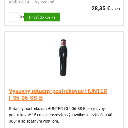
Kód: 31074
Vypredané
28,35 €
s DPH
ks
Pridať do košíka
Výsuvný rotačný postrekovač HUNTER
I-35-06-SS-B
Rotačný postrekovač HUNTER I-35-06-SS-B je výsuvný
postrekovač 15 cm s nerezovým výsuvníkom, s výsečou 40-
360° a so spätným ventilom.