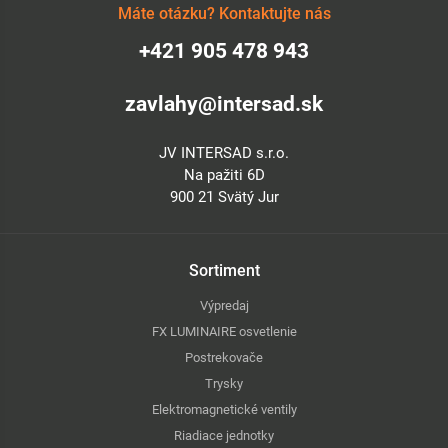
vytekaniu vody z potrubia pri prevýšení až do 3 metrov, čím
Máte otázku? Kontaktujte nás
chráni plochu pred podmáčaním.
+421 905 478 943
- Farebne odlíšené trysky: Umožňujú jednoduchú identifikáciu
prietoku a dostreku priamo v teréne.
zavlahy@intersad.sk
JV INTERSAD s.r.o.
Na pažiti 6D
900 21 Svätý Jur
Sortiment
Výpredaj
FX LUMINAIRE osvetlenie
Postrekovače
Trysky
Elektromagnetické ventily
Riadiace jednotky