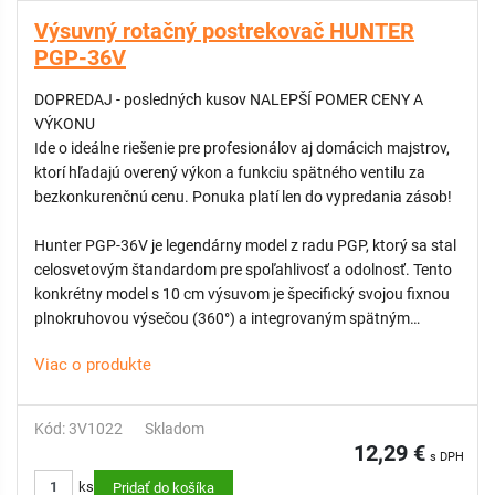
závlahy, čím chráni terén pred podmáčaním.
Výsuvný rotačný postrekovač HUNTER
- Fixná 360° výseč: Ideálne riešenie pre centrálne časti veľkých
PGP-36V
plôch, kde je potrebný nepretržitý plný kruh závlahy.
- Vysoká odolnosť: Odolné puzdro a silná nerezová pružina
DOPREDAJ - posledných kusov NALEPŠÍ POMER CENY A
zaisťujú bezproblémový návrat 30 cm piestu do základnej
VÝKONU
polohy.
Ide o ideálne riešenie pre profesionálov aj domácich majstrov,
- Široký dosah: S dostrekom až do 15,8 metra efektívne pokryje
ktorí hľadajú overený výkon a funkciu spätného ventilu za
aj rozľahlé parkové plochy a záhrady.
bezkonkurenčnú cenu. Ponuka platí len do vypredania zásob!
Hunter PGP-36V je legendárny model z radu PGP, ktorý sa stal
celosvetovým štandardom pre spoľahlivosť a odolnosť. Tento
konkrétny model s 10 cm výsuvom je špecifický svojou fixnou
plnokruhovou výsečou (360°) a integrovaným spätným
ventilom (označenie V). Spätný ventil je kľúčovým prvkom pri
Viac o produkte
inštaláciách v členitom teréne, pretože zabraňuje vytekaniu
vody z najnižšie položených postrekovačov po vypnutí závlahy
(až do prevýšenia 3 m).
Kód: 3V1022
Skladom
12,29 €
s DPH
VÝHODY:
ks
Pridať do košíka