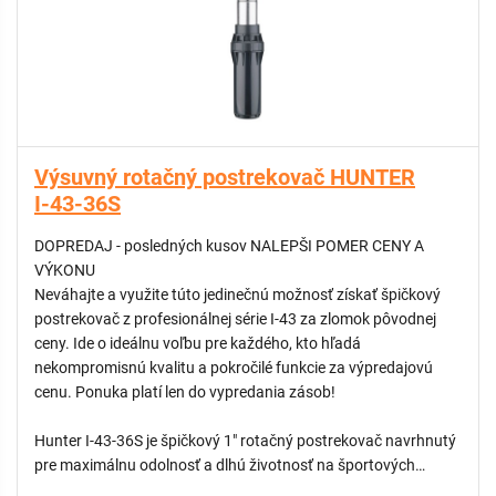
VÝHODY:
- Nerezový piest (Stainless Steel): Poskytuje extrémnu
odolnosť voči nečistotám a predlžuje životnosť tesnenia aj pri
intenzívnom používaní.
- Nastaviteľná výseč (40° – 360°): Ponúka vysokú flexibilitu pri
nastavovaní zavlažovaného uhla, čo umožňuje presné
Výsuvný rotačný postrekovač HUNTER
pokrytie rohových aj otvorených sekcií.
I-43-36S
- Integrovaný spätný ventil (ADV): Zabraňuje odvodneniu
systému cez najnižšie položené postrekovače, čím eliminuje
DOPREDAJ - posledných kusov NALEPŠI POMER CENY A
tvorbu kaluží a eróziu pôdy.
VÝKONU
- Vysoký výkon a dostrek: S polomerom až 23,2 metra
Neváhajte a využite túto jedinečnú možnosť získať špičkový
efektívne pokrýva rozľahlé areály, čím znižuje celkový počet
postrekovač z profesionálnej série I-43 za zlomok pôvodnej
potrebných postrekovačov na plochu.
ceny. Ide o ideálnu voľbu pre každého, kto hľadá
- Bezpečnostná funkcia: Prevodový mechanizmus je chránený
nekompromisnú kvalitu a pokročilé funkcie za výpredajovú
pred poškodením v prípade násilného otočenia výsuvnej časti
cenu. Ponuka platí len do vypredania zásob!
vďaka ochrannej spojke.
Hunter I-43-36S je špičkový 1" rotačný postrekovač navrhnutý
pre maximálnu odolnosť a dlhú životnosť na športových
plochách, v parkoch a komerčných areáloch. Tento model s 9