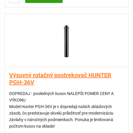
VÝHODY:
- Vysoký výkon a dostrek: S polomerom až 21,9 metra je
ideálny na efektívne pokrytie rozľahlých plôch s minimálnym
počtom postrekovačov.
- Integrovaný spätný ventil (ADV): Eliminuje nežiaduce
odvodnenie potrubia po vypnutí závlahy, čím šetrí vodu a
chráni terén pred zamokrením.
- Fixná 360° výseč: Zabezpečuje nepretržitú a rovnomernú
zálievku celého kruhu bez nutnosti nastavovania
Výsuvný rotačný postrekovač HUNTER
mechanizmu.
PGH-36V
- Odolná konštrukcia: Navrhnutý tak, aby odolal náročnému
prostrediu verejnej zelene a športovísk.
DOPREDAJ - posledných kusov NALEPŠI POMER CENY A
VÝKONU
Model Hunter PGH-36V je v dopredaji našich skladových
zásob, čo predstavuje skvelú príležitosť pre modernizáciu
závlahy v náročných podmienkach. Ponuka je limitovaná
počtom kusov na sklade!