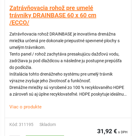
Zatrávňovacia rohož pre umelé
trávniky DRAINBASE 60 x 60 cm
/ECCO/
Zatrávňovacia rohož DRAINBASE je inovatívna drenážna
mriežka určená pre dokonale priepustné spevnené plochy s
umelým trávnikom.
Tento panel / rohož zachytáva presakujúcu dažďovú vodu,
zadržiava ju pod dlaždicou a následne ju postupne prepúšťa
do podložia.
Inštalácia tohto drenážneho systému pre umelý trávnik
výrazne zvyšuje jeho životnosť a funkčnosť.
Drenážne mriežky sú vyrobené zo 100 % recyklovaného HDPE
a zároveň sú aj úplne recyklovateľné. HDPE poskytuje ideálnu
rovnováhu medzi pevnosťou a pružnosťou, a to aj pri nízkych
Viac o produkte
teplotách. Rohož vytvára tepelný nárazník medzi podkladom a
vonkajšou teplotou, čím zlepšuje komfort chôdze počas
mrazov.
Kód: 311195
Skladom
Drenážna mriežka / rohož má špeciálnu šachovnicovú
31,92 €
s DPH
štruktúru, ktorá zaručuje rovnomerné rozloženie zaťaženia na