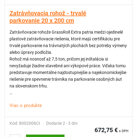
Rýchla a jednoduchá montáž: Vďaka praktickému "klik"
systému sa jednotlivé panely jednoducho a pevne spoja bez
Zatrávňovacia rohož - trvalé
potreby špeciálneho náradia.
parkovanie 20 x 200 cm
Efektívna preprava: Úsporné balenie — až 73 m2 dlažby na
jednej palete s rozmermi 80 × 120 cm.
Zatrávňovacie rohože GrassRoll Extra patria medzi ojedinelé
Praktické a estetické riešenie: Bunky mriežky môžete vyplniť
plastové zatrávňovacie riešenia, ktoré majú certifikáciu pre
zeminou a zatrávniť, prípadne zasypať štrkom či kamenivom
trvalé parkovanie na trávnatých plochách bez potreby výmeny
pre prirodzený a upravený vzhľad plochy.
alebo úpravy podložia.
Rohož má nosnosť až 7,5 ton, pričom jej inštalácia si
Dlažba spĺňa normy DIN1072 pre požiarné cesty a zaručuje
nevyžaduje žiadne stavebné ani výkopové práce. Vďaka tomu
bezpečné použitie v náročných podmienkach.
predstavuje momentálne najdostupnejšie a najekonomickejšie
riešenie pre spevnenie trávnika na parkovanie osobných áut
KOMPATIBILNÉ:
na slovenskom trhu.
Parkovacie značenie pre štrkové plochy
Okrem parkovacích plôch je GrassRoll Extra vhodný aj na
Viac o produkte
stabilizáciu terénu, spevnenie príjazdových ciest, úpravu
lesných a poľných ciest, vystuženie trávnatých plôch určených
na parkovanie, ochranu zelených plôch namáhaných
Kód: 8002006CI
Dodanie 2 - 3 dni
pohybom chodcov. Pokládka je jednoduchá, rýchla a finančne
672,75 €
s DPH
efektívna, pričom rohož vyniká univerzálnym využitím. Pre