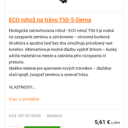
ECO rohož na trávu T50-5 čierna
Ekologická zatrávňovacia rohož - ECO rohož T50-5 je vodná
na zasypanie zeminou a zatrávnenie – otvorená bunková
štruktúra a spodná časť bez dna umožňujú prirodzený rast
koreňov. Alternatívne je možné dlažbu vyplniť štrkom – bunky
udržia materiál na mieste a zabránia jeho rozsypaniu či
presunu.
Ideálne riešenie pre spevnenie nových trávnikov – dlaždice
stačí spojiť, zasypať zeminou a vysevať trávu.
VLASTNOSTI:
Viac o produkte
Rýchla a jednoduchá inštalácia
Dodávané v predzmontovaných vrstvách – priamo z palety
pripravené na pokládku
Kód: 3D13010030
Skladom
Fixačné body pre uchytenie k podkladu
5,61 €
s DPH
Spojovací systém v tvare T – pevné a bezpečné prepojenie