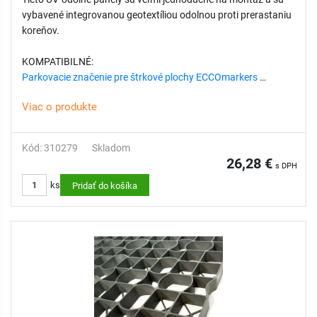
vybavené integrovanou geotextíliou odolnou proti prerastaniu
koreňov.
KOMPATIBILNÉ:
Parkovacie značenie pre štrkové plochy ECCOmarkers
Viac o produkte
TECHNICKÉ PARAMETRE:
Rozmer: 160 x 120 cm
Výška: 3 cm
Kód: 310279
Skladom
26,28 €
s DPH
ks
Pridať do košíka