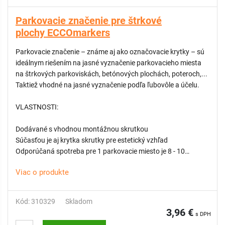
Parkovacie značenie pre štrkové
plochy ECCOmarkers
Parkovacie značenie – známe aj ako označovacie krytky – sú
ideálnym riešením na jasné vyznačenie parkovacieho miesta
na štrkových parkoviskách, betónových plochách, poteroch,...
Taktiež vhodné na jasné vyznačenie podľa ľubovôle a účelu.
VLASTNOSTI:
Dodávané s vhodnou montážnou skrutkou
Súčasťou je aj krytka skrutky pre estetický vzhľad
Odporúčaná spotreba pre 1 parkovacie miesto je 8 - 10
značení
Viac o produkte
KOMPATIBILNÉ so všetkými rohožami / doskami na
parkovanie:
Kód: 310329
Skladom
Panely, rohože, dosky na parkovanie
3,96 €
s DPH