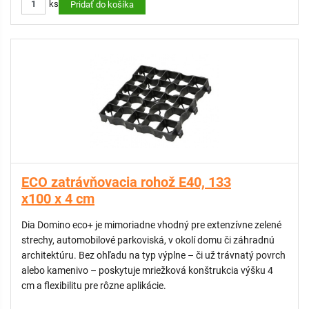
ks
TECHNICKÉ PARAMETRE:
Pridať do košíka
Priemer značenia: 85 mm
Priemer krytky na skrutku: 32 mm
Farba: biela
Materiál: PPC (polypropylén-karbonát)
Skrutky: pozinkované
Balenie: 1 x značenie + skrutka
ECO zatrávňovacia rohož E40, 133
x100 x 4 cm
Dia Domino eco+ je mimoriadne vhodný pre extenzívne zelené
strechy, automobilové parkoviská, v okolí domu či záhradnú
architektúru. Bez ohľadu na typ výplne – či už trávnatý povrch
alebo kamenivo – poskytuje mriežková konštrukcia výšku 4
cm a flexibilitu pre rôzne aplikácie.