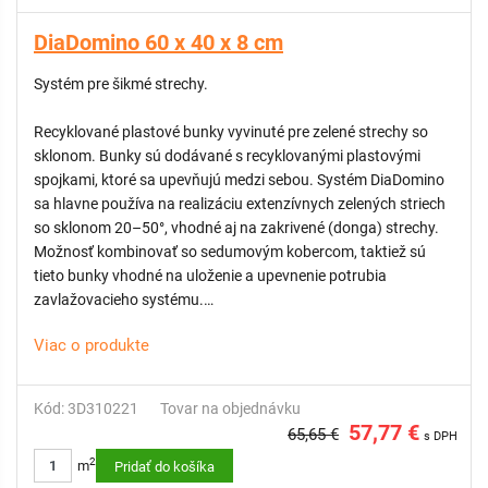
DiaDomino 60 x 40 x 8 cm
Systém pre šikmé strechy.
Recyklované plastové bunky vyvinuté pre zelené strechy so
sklonom. Bunky sú dodávané s recyklovanými plastovými
spojkami, ktoré sa upevňujú medzi sebou. Systém DiaDomino
sa hlavne používa na realizáciu extenzívnych zelených striech
so sklonom 20–50°, vhodné aj na zakrivené (donga) strechy.
Možnosť kombinovať so sedumovým kobercom, taktiež sú
tieto bunky vhodné na uloženie a upevnenie potrubia
zavlažovacieho systému.
Viac o produkte
VÝHODY:
Ľahká konštrukcia z recyklovaného plastu.
Kód: 3D310221
Tovar na objednávku
Zakrivené bočné steny – bunky sa dajú jednoducho spojiť a
57,77 €
65,65 €
s DPH
vytvoriť stabilnú mriežku.
2
m
Možnosť uchytenia hadíc pre zavlažovanie.
Pridať do košíka