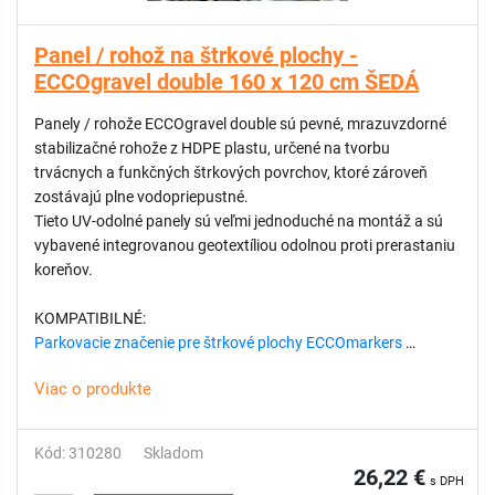
Panel / rohož na štrkové plochy -
ECCOgravel double 160 x 120 cm ŠEDÁ
Panely / rohože ECCOgravel double sú pevné, mrazuvzdorné
stabilizačné rohože z HDPE plastu, určené na tvorbu
trvácnych a funkčných štrkových povrchov, ktoré zároveň
zostávajú plne vodopriepustné.
Tieto UV-odolné panely sú veľmi jednoduché na montáž a sú
vybavené integrovanou geotextíliou odolnou proti prerastaniu
koreňov.
KOMPATIBILNÉ:
Parkovacie značenie pre štrkové plochy ECCOmarkers
Viac o produkte
TECHNICKÉ PARAMETRE:
Rozmer: 160 x 120 cm
Výška: 3 cm
Kód: 310280
Skladom
26,22 €
s DPH