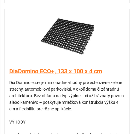
Jednoduché a rýchle naplnenie rastovým substrátom.
DIADEM® Build-up, DOPORUČENÁ SKLADBA STRECHY:
DiaDomino geo-bunka naplnená substrátom (8cm)
VLF 150 separačná a filtračná geotextília
DiaDrain-25H drenážna doska
VLU 300 mechanická ochranná vrstva
Hydroizolačná membrána odolná voči koreňom
Ďalšie vrstvy
APLIKÁCIA:
DiaDomino ECO+, 133 x 100 x 4 cm
Rastrová štruktúra systému DiaDomino pre šikmé strechy
Dia Domino eco+ je mimoriadne vhodný pre extenzívne zelené
slúži na ochranu zelených striech so sklonom 20–50° pred
strechy, automobilové parkoviská, v okolí domu či záhradnú
eróziou. Podporná konštrukcia.
architektúru. Bez ohľadu na typ výplne – či už trávnatý povrch
alebo kamenivo – poskytuje mriežková konštrukcia výšku 4
ŠPECIFIKÁCIA:
cm a flexibilitu pre rôzne aplikácie.
Recyklované plastové bunky vyvinuté pre šikmé zelené strešné
VÝHODY:
systémy. Bunky sú dodávané s plastovými nosníkmi z
recyklovaného materiálu, ktoré sa dajú spojiť navzájom.