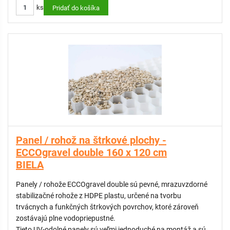
ks
Pridať do košíka
Panel / rohož na štrkové plochy -
ECCOgravel double 160 x 120 cm
BIELA
Panely / rohože ECCOgravel double sú pevné, mrazuvzdorné
stabilizačné rohože z HDPE plastu, určené na tvorbu
trvácnych a funkčných štrkových povrchov, ktoré zároveň
zostávajú plne vodopriepustné.
Tieto UV-odolné panely sú veľmi jednoduché na montáž a sú