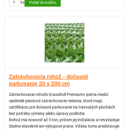
ks
zvýšenie trakcie a lepšiu priľnavosť sa odporúča povrch jemne
Pridať do košíka
zasypať pieskom. GrassRoll možno zároveň integrovať do
drenážnych systémov na zadržiavanie vody (SuDS –
Sustainable Urban Drainage System).
GrassRoll Extra je trojrozmerná georohož vyrobená z vysoko-
hustotného polyetylénu (HDPE), ktorý je chemicky aj biologicky
inertný a zároveň plne recyklovateľný.
KOMPATIBILNÉ:
Parkovacie značenie pre štrkové plochy
Zatrávňovacia rohož - dočasné
parkovanie 20 x 200 cm
Zatrávňovacie rohože GrassRoll Premium+ patria medzi
ojedinelé plastové zatrávňovacie riešenia, ktoré majú
certifikáciu pre dočasné parkovanie na trávnatých plochách
bez potreby výmeny alebo úpravy podložia.
Rohož má nosnosť až 5 ton, pričom jej inštalácia si nevyžaduje
žiadne stavebné ani výkopové práce. Vďaka tomu predstavuje