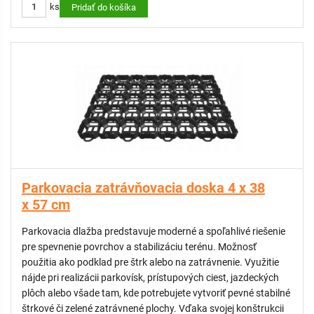
ks
jednotlivých dlaždíc
Pridať do košíka
Vyrobené zo 100 % recyklovaných materiálov
UV stabilné – odolné voči slnečnému žiareniu
KOMPATIBILNÉ:
Parkovacie značenie pre štrkové plochy
Parkovacia zatrávňovacia doska 4 x 38
x 57 cm
Parkovacia dlažba predstavuje moderné a spoľahlivé riešenie
pre spevnenie povrchov a stabilizáciu terénu. Možnosť
použitia ako podklad pre štrk alebo na zatrávnenie. Využitie
nájde pri realizácii parkovísk, prístupových ciest, jazdeckých
plôch alebo všade tam, kde potrebujete vytvoriť pevné stabilné
štrkové či zelené zatrávnené plochy. Vďaka svojej konštrukcii