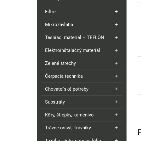
Filtre
Mikrozávlaha
Tesniaci materiál – TEFLÓN
Elektroinštalačný materiál
Zelené strechy
Čerpacia technika
Chovateľské potreby
Substráty
Kôry, štiepky, kamenivo
Trávne osivá, Trávniky
Textílie, siete, nopové fólie