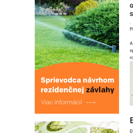
G
S
.
P
A
s
r
D