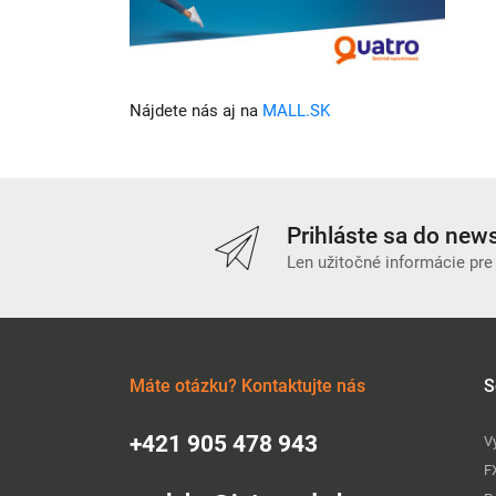
Nájdete nás aj na
MALL.SK
Prihláste sa do news
Len užitočné informácie pre
Máte otázku? Kontaktujte nás
S
+421 905 478 943
V
F