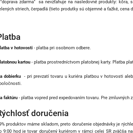
 "doprava zdarma" sa nevzťahuje na nasledovné produkty: kôra, sub
elených striech, čerpadlá (tieto produtky sú objemné a ťažké, cena 
Platba
latba v hotovosti
- platba pri osobnom odbere.
latobnou kartou
- platba prostredníctvom platobnej karty. Platba p
a dobierku
- pri prevzatí tovaru u kuriéra platbou v hotovosti al
poločnosti.
a faktúru
- platba vopred pred expedovaním tovaru. Pre zmluvných 
Rýchlosť doručenia
9% produktov máme skladom, preto doručenie objednávky je rýchle 
o 9:00 hod je tovar doručený kuriérom v rámci celej SR zväčša na