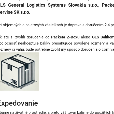
LS General Logistics Systems Slovakia s.r.o., Packe
ervise SK s.r.o.
ri objemných a paletových zásielkach je doprava s doručením 2-4 p
k ste si zvolili doručenie do
Packeta Z-Boxu
alebo
GLS Balíkom
poločnosť neakceptuje balíky presahujúce povolené rozmery a váh
ozmery či váhu, bude potrebné zvoliť iný spôsob doručenia o čom 
Expedovanie
báme na životné prostredie, a preto váš tovar balíme do použitých