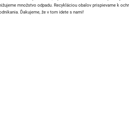
nižujeme množstvo odpadu. Recykláciou obalov prispievame k ochr
odnikania. Ďakujeme, že v tom idete s nami!