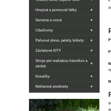
*
z
Hnojivá a pomocné látky
Semená a osivá
Cibuľoviny
P
Palivové drevo, pelety, brikety
Závlahové KITY
P
Stroje pre realizáciu trávnikov a
N
závlah
s
Kosačky
N
Reklamné predmety
9
d