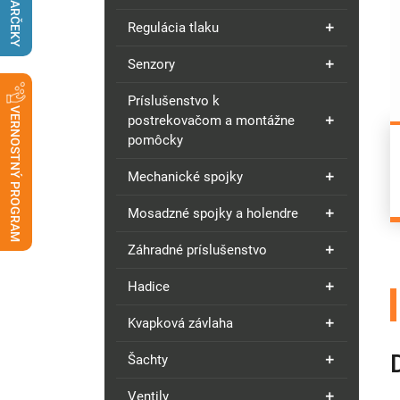
DARČEKY
Regulácia tlaku
Senzory
Príslušenstvo k
VERNOSTNÝ PROGRAM
postrekovačom a montážne
pomôcky
Mechanické spojky
Mosadzné spojky a holendre
Záhradné príslušenstvo
Hadice
Kvapková závlaha
Šachty
Ventily