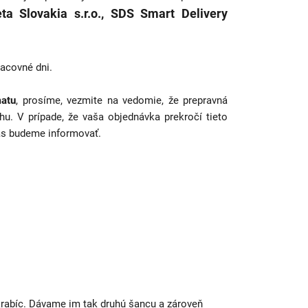
ta Slovakia s.r.o., SDS Smart Delivery
racovné dni.
atu
, prosíme, vezmite na vedomie, že prepravná
u. V prípade, že vaša objednávka prekročí tieto
vás budeme informovať.
 krabíc. Dávame im tak druhú šancu a zároveň