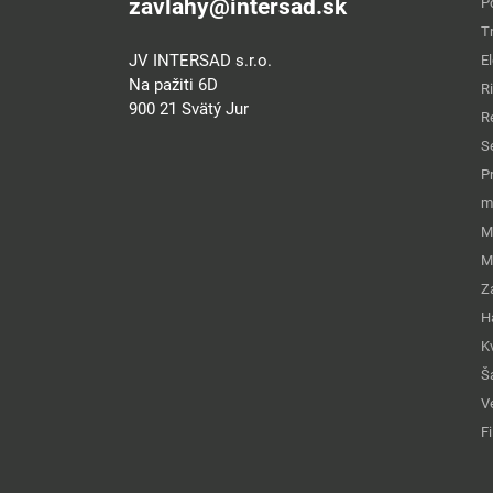
zavlahy@intersad.sk
P
T
JV INTERSAD s.r.o.
E
Na pažiti 6D
R
900 21 Svätý Jur
R
S
P
m
M
M
Z
H
K
Š
Ve
Fi