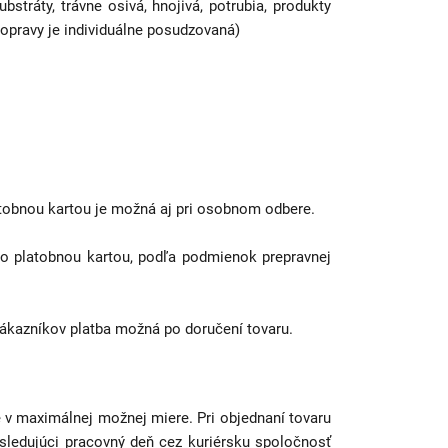
stráty, trávne osivá, hnojivá, potrubia, produkty
dopravy je individuálne posudzovaná)
latobnou kartou je možná aj pri osobnom odbere.
ebo platobnou kartou, podľa podmienok prepravnej
zákazníkov platba možná po doručení tovaru.
v maximálnej možnej miere. Pri objednaní tovaru
sledujúci pracovný deň cez kuriérsku spoločnosť