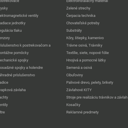
ostrekovače
Elektroinštalačný materiál
rysky
Zelené strechy
lektromagnetické ventily
Čerpacia technika
iadiace jednotky
Chovateľské potreby
egulácia tlaku
Substráty
enzory
Kôry, štiepky, kamenivo
ríslušenstvo k postrekovačom a
Trávne osivá, Trávniky
ontážne pomôcky
Textílie, siete, nopové fólie
echanické spojky
Hnojivá a pomocné látky
osadzné spojky a holendre
Semená a osivá
áhradné príslušenstvo
Cibuľoviny
adice
Palivové drevo, pelety, brikety
vapková závlaha
Závlahové KITY
achty
Stroje pre realizáciu trávnikov a závlah
ntily
Kosačky
ltre
Reklamné predmety