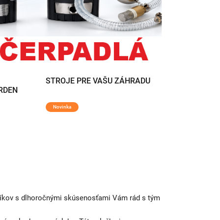
STROJE PRE VAŠU ZÁHRADU
ARDEN
Novinka
níkov s dlhoročnými skúsenosťami Vám rád s tým