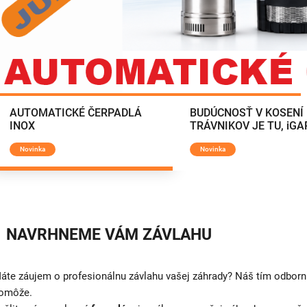
AUTOMATICKÉ ČERPADLÁ
BUDÚCNOSŤ V KOSENÍ
INOX
TRÁVNIKOV JE TU, iG
Novinka
Novinka
NAVRHNEME VÁM ZÁVLAHU
áte záujem o profesionálnu závlahu vašej záhrady? Náš tím odbor
omôže.