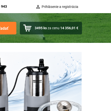
 943
Prihlásenie a registrácia
ľadať
3495
ks
za cenu
14 356,01 €