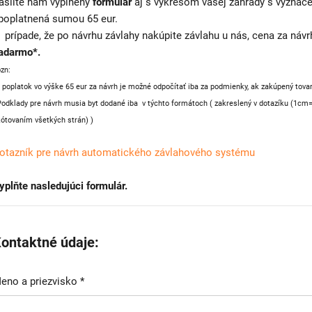
ašlite nám vyplnený
formulár
aj s výkresom vašej záhrady s vyznače
poplatnená sumou 65 eur.
 prípade, že po návrhu závlahy nakúpite závlahu u nás, cena za ná
adarmo*.
ozn:
* poplatok vo výške 65 eur za návrh je možné odpočítať iba za podmienky, ak zakúpený tova
Podklady pre návrh musia byt dodané iba v týchto formátoch ( zakreslený v dotazíku (1
ótovaním všetkých strán) )
otazník pre návrh automatického závlahového systému
yplňte nasledujúci formulár.
ontaktné údaje:
eno a priezvisko *