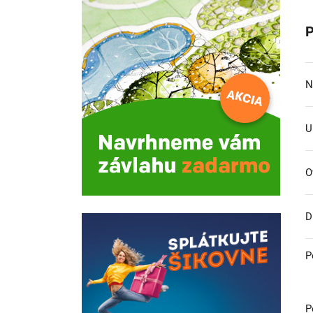
P
N
U
O
D
P
P