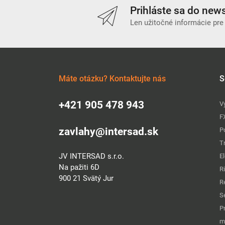
Prihláste sa do news
Len užitočné informácie pre
Máte otázku? Kontaktujte nás
S
+421 905 478 943
V
F
zavlahy@intersad.sk
P
T
JV INTERSAD s.r.o.
E
Na pažiti 6D
R
900 21 Svätý Jur
R
S
P
m