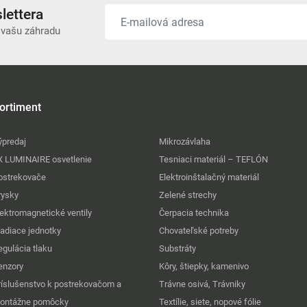
lettera
 vašu záhradu
ortiment
ýpredaj
Mikrozávlaha
X LUMINAIRE osvetlenie
Tesniaci materiál – TEFLÓN
ostrekovače
Elektroinštalačný materiál
rysky
Zelené strechy
lektromagnetické ventily
Čerpacia technika
iadiace jednotky
Chovateľské potreby
egulácia tlaku
Substráty
enzory
Kôry, štiepky, kamenivo
ríslušenstvo k postrekovačom a
Trávne osivá, Trávniky
ontážne pomôcky
Textílie, siete, nopové fólie