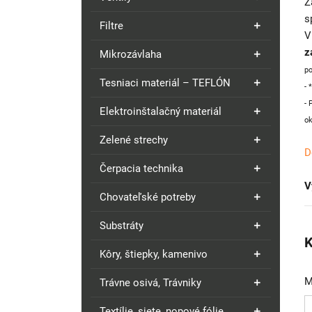
Z
s
Filtre
V
z
Mikrozávlaha
p
Tesniaci materiál – TEFLÓN
- 
- 
Elektroinštalačný materiál
ok
Zelené strechy
D
Čerpacia technika
V
Chovateľské potreby
Substráty
K
Kôry, štiepky, kamenivo
M
Trávne osivá, Trávniky
Textílie, siete, nopové fólie