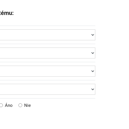
stému:
Áno
Nie