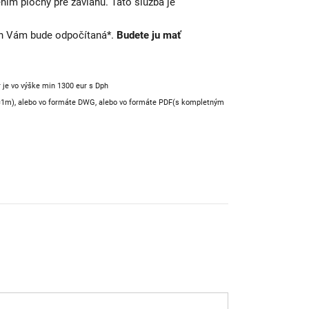
ním plochy pre závlahu. Táto služba je
vrh Vám bude odpočítaná*.
Budete ju mať
r je vo výške min 1300 eur s Dph
cm=1m), alebo vo formáte DWG, alebo vo formáte PDF(s kompletným