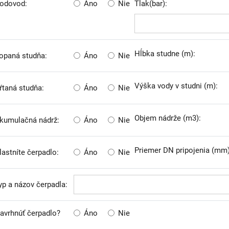
odovod:
Áno
Nie
Tlak(bar):
Hĺbka studne (m):
opaná studňa:
Áno
Nie
Výška vody v studni (m):
ŕtaná studňa:
Áno
Nie
Objem nádrže (m3):
kumulačná nádrž:
Áno
Nie
Priemer DN pripojenia (mm)
lastníte čerpadlo:
Áno
Nie
yp a názov čerpadla:
avrhnúť čerpadlo?
Áno
Nie