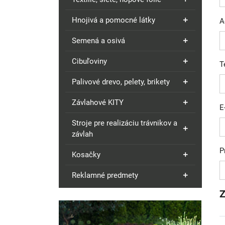
Hnojivá a pomocné látky
A
Semená a osivá
Cibuľoviny
T
Palivové drevo, pelety, brikety
Závlahové KITY
E
Stroje pre realizáciu trávnikov a
závlah
P
Kosačky
Reklamné predmety
Z