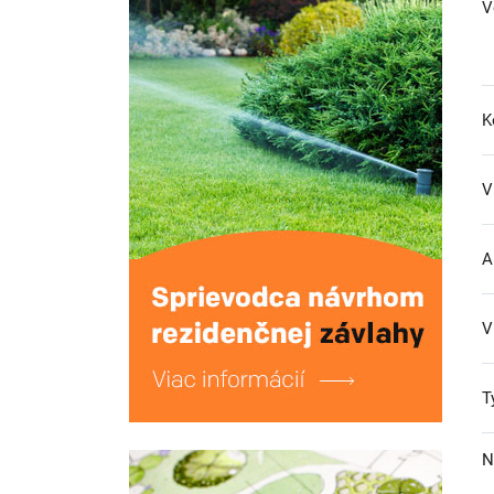
V
K
V
A
V
T
N