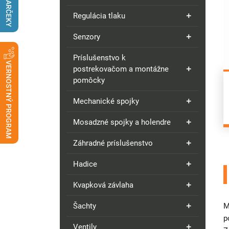
DARČEKY
Regulácia tlaku
Senzory
Príslušenstvo k
VERNOSTNÝ PROGRAM
postrekovačom a montážne
pomôcky
Mechanické spojky
Mosadzné spojky a holendre
Záhradné príslušenstvo
Hadice
Kvapková závlaha
Šachty
M
p
Ventily